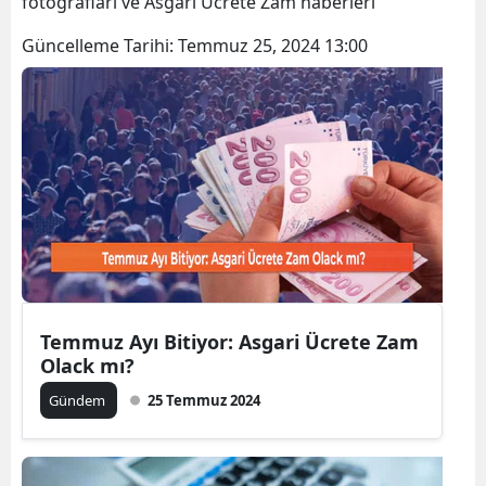
fotoğrafları ve Asgari Ücrete Zam haberleri
Bilecik
Güncelleme Tarihi:
Temmuz 25, 2024 13:00
Bingöl
Bitlis
Bolu
Burdur
Bursa
Çanakkale
Çankırı
Temmuz Ayı Bitiyor: Asgari Ücrete Zam
Olack mı?
Çorum
Gündem
25 Temmuz 2024
Denizli
Diyarbakır