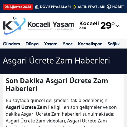
08 Ağustos 2026
DÖVİZ PİYASALARI
ALTIN FİYATLARI
NÖBETÇİ
Adana
Kocaeli
29
°
Adıyaman
Açık
Afyonkarahisar
Gündem
Dünya
Yaşam
Spor
Kocaelispor
Sağlık
Ağrı
Asgari Ücrete Zam Haberleri
Amasya
Ankara
Son Dakika Asgari Ücrete Zam
Haberleri
Antalya
Artvin
Bu sayfada güncel gelişmeleri takip edenler için
Asgari Ücrete Zam
ile ilgili en son gelişmeler ve son
Aydın
dakika Asgari Ücrete Zam haberleri sunulmaktadır.
Asgari Ücrete Zam videoları, Asgari Ücrete Zam
Balıkesir