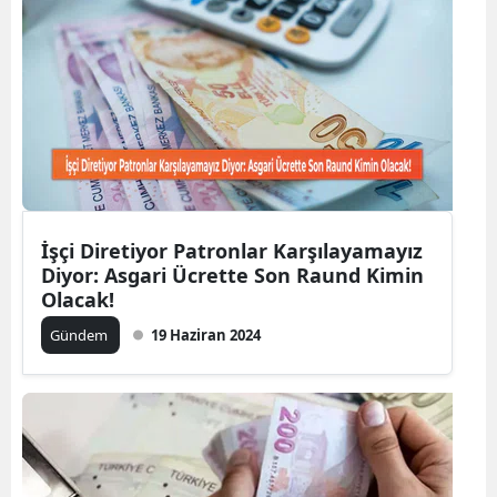
Edirne
Elazığ
Erzincan
Erzurum
Eskişehir
İşçi Diretiyor Patronlar Karşılayamayız
Gaziantep
Diyor: Asgari Ücrette Son Raund Kimin
Olacak!
Giresun
Gündem
19 Haziran 2024
Gümüşhane
Hakkari
Hatay
Isparta