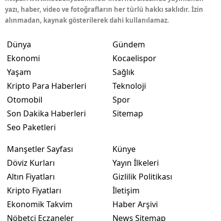
yazı, haber, video ve fotoğrafların her türlü hakkı saklıdır. İzin
Malatya
alınmadan, kaynak gösterilerek dahi kullanılamaz.
Manisa
Dünya
Gündem
Kahramanmaraş
Ekonomi
Kocaelispor
Yaşam
Sağlık
Mardin
Kripto Para Haberleri
Teknoloji
Muğla
Otomobil
Spor
Son Dakika Haberleri
Sitemap
Muş
Seo Paketleri
Nevşehir
Manşetler Sayfası
Künye
Niğde
Döviz Kurları
Yayın İlkeleri
Altın Fiyatları
Gizlilik Politikası
Ordu
Kripto Fiyatları
İletişim
Rize
Ekonomik Takvim
Haber Arşivi
Nöbetçi Eczaneler
News Sitemap
Sakarya