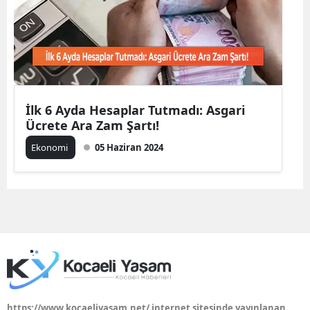
Mersin
İstanbul
İzmir
Kars
İlk 6 Ayda Hesaplar Tutmadı: Asgari
Ücrete Ara Zam Şartı!
Kastamonu
Ekonomi
05 Haziran 2024
Kayseri
Kırklareli
Kırşehir
Kocaeli
Konya
Kütahya
https://www.kocaeliyasam.net/ internet sitesinde yayınlanan