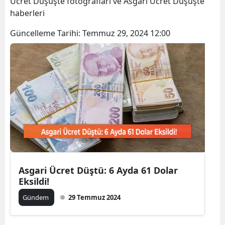
Ücret Düşüşte fotoğrafları ve Asgari Ücret Düşüşte
Bilecik
haberleri
Bingöl
Güncelleme Tarihi:
Temmuz 29, 2024 12:00
Bitlis
Bolu
Burdur
Bursa
Çanakkale
Çankırı
Asgari Ücret Düştü: 6 Ayda 61 Dolar
Çorum
Eksildi!
Denizli
Gündem
29 Temmuz 2024
Diyarbakır