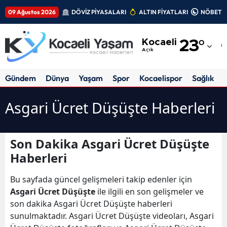
09 Ağustos 2026
DÖVİZ PİYASALARI
ALTIN FİYATLARI
NÖBETÇİ
Adana
Kocaeli
23
°
Adıyaman
Açık
Afyonkarahisar
Gündem
Dünya
Yaşam
Spor
Kocaelispor
Sağlık
Ağrı
Asgari Ücret Düşüşte Haberleri
Amasya
Ankara
Son Dakika Asgari Ücret Düşüşte
Haberleri
Antalya
Artvin
Bu sayfada güncel gelişmeleri takip edenler için
Asgari Ücret Düşüşte
ile ilgili en son gelişmeler ve
Aydın
son dakika Asgari Ücret Düşüşte haberleri
sunulmaktadır. Asgari Ücret Düşüşte videoları, Asgari
Balıkesir