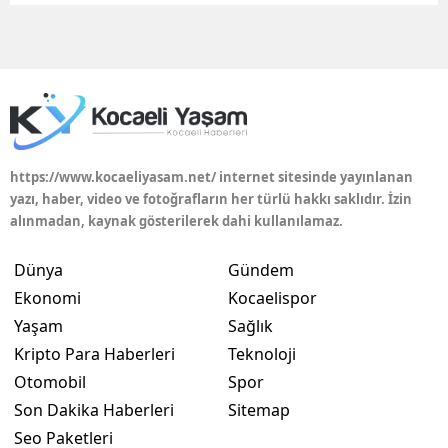
Edirne
Elazığ
Erzincan
Erzurum
https://www.kocaeliyasam.net/ internet sitesinde yayınlanan
Eskişehir
yazı, haber, video ve fotoğrafların her türlü hakkı saklıdır. İzin
alınmadan, kaynak gösterilerek dahi kullanılamaz.
Gaziantep
Dünya
Gündem
Giresun
Ekonomi
Kocaelispor
Gümüşhane
Yaşam
Sağlık
Kripto Para Haberleri
Teknoloji
Hakkari
Otomobil
Spor
Hatay
Son Dakika Haberleri
Sitemap
Isparta
Seo Paketleri