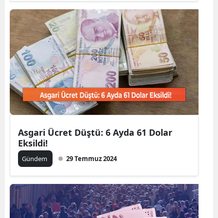
Edirne
Elazığ
Erzincan
Erzurum
Eskişehir
Gaziantep
Asgari Ücret Düştü: 6 Ayda 61 Dolar
Giresun
Eksildi!
Gümüşhane
Gündem
29 Temmuz 2024
Hakkari
Hatay
Isparta