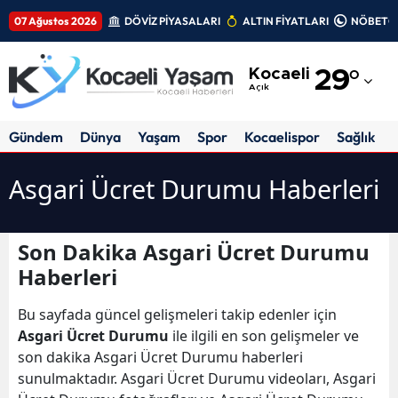
07 Ağustos 2026
DÖVİZ PİYASALARI
ALTIN FİYATLARI
NÖBETÇİ
Adana
Kocaeli
29
°
Adıyaman
Açık
Afyonkarahisar
Gündem
Dünya
Yaşam
Spor
Kocaelispor
Sağlık
Ağrı
Asgari Ücret Durumu Haberleri
Amasya
Ankara
Son Dakika Asgari Ücret Durumu
Haberleri
Antalya
Artvin
Bu sayfada güncel gelişmeleri takip edenler için
Asgari Ücret Durumu
ile ilgili en son gelişmeler ve
Aydın
son dakika Asgari Ücret Durumu haberleri
sunulmaktadır. Asgari Ücret Durumu videoları, Asgari
Balıkesir