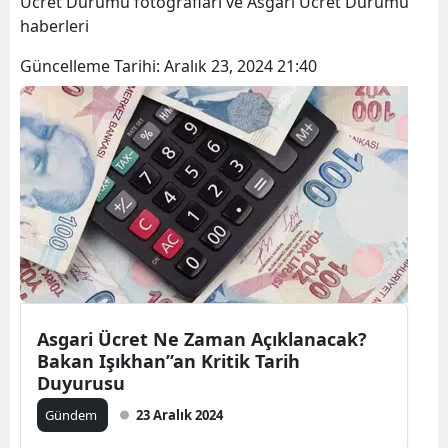
Ücret Durumu fotoğrafları ve Asgari Ücret Durumu
Bilecik
haberleri
Bingöl
Güncelleme Tarihi:
Aralık 23, 2024 21:40
Bitlis
Bolu
Burdur
Bursa
Çanakkale
Çankırı
Asgari Ücret Ne Zaman Açıklanacak?
Çorum
Bakan Işıkhan”an Kritik Tarih
Duyurusu
Denizli
Gündem
23 Aralık 2024
Diyarbakır