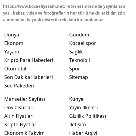
https://www.kocaeliyasam.net/ internet sitesinde yayınlanan
Malatya
yazı, haber, video ve fotoğrafların her türlü hakkı saklıdır. İzin
alınmadan, kaynak gösterilerek dahi kullanılamaz.
Manisa
Dünya
Gündem
Kahramanmaraş
Ekonomi
Kocaelispor
Mardin
Yaşam
Sağlık
Muğla
Kripto Para Haberleri
Teknoloji
Otomobil
Spor
Muş
Son Dakika Haberleri
Sitemap
Nevşehir
Seo Paketleri
Niğde
Manşetler Sayfası
Künye
Döviz Kurları
Yayın İlkeleri
Ordu
Altın Fiyatları
Gizlilik Politikası
Rize
Kripto Fiyatları
İletişim
Ekonomik Takvim
Haber Arşivi
Sakarya