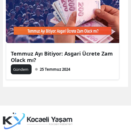
Mersin
İstanbul
İzmir
Kars
Temmuz Ayı Bitiyor: Asgari Ücrete Zam
Kastamonu
Olack mı?
Kayseri
Gündem
25 Temmuz 2024
Kırklareli
Kırşehir
Kocaeli
Konya
Kütahya