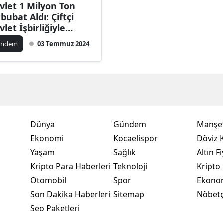
vlet 1 Milyon Ton
Bilecik
bubat Aldı: Çiftçi
vlet İşbirliğiyle
Bingöl
satlar Kalktı!
ündem
03 Temmuz 2024
Bitlis
Bolu
Burdur
Bursa
Dünya
Gündem
Manşet
Çanakkale
Ekonomi
Kocaelispor
Döviz K
Yaşam
Sağlık
Altın Fi
Çankırı
Kripto Para Haberleri
Teknoloji
Kripto 
Çorum
Otomobil
Spor
Ekono
Son Dakika Haberleri
Sitemap
Nöbetç
Denizli
Seo Paketleri
Diyarbakır