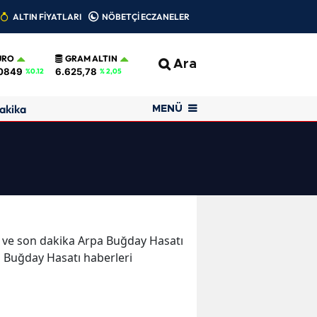
ALTIN FİYATLARI
NÖBETÇİ ECZANELER
URO
GRAM ALTIN
Ara
0849
6.625,78
%0.12
% 2,05
akika
MENÜ
er ve son dakika Arpa Buğday Hasatı
a Buğday Hasatı haberleri