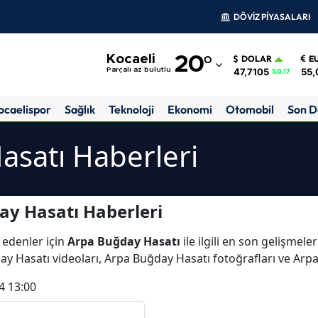
DÖVİZ PİYASALARI
Adana
Kocaeli
20
°
DOLAR
E
Adıyaman
47,7105
55,
Parçalı az bulutlu
%0.17
Afyonkarahisar
ocaelispor
Sağlık
Teknoloji
Ekonomi
Otomobil
Son D
Ağrı
asatı Haberleri
Amasya
Ankara
y Hasatı Haberleri
Antalya
 edenler için
Arpa Buğday Hasatı
ile ilgili en son gelişmel
Artvin
ay Hasatı videoları, Arpa Buğday Hasatı fotoğrafları ve Arp
Aydın
4 13:00
Balıkesir