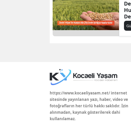
De
Hu
De
Ha
G
https://www.kocaeliyasam.net/ internet
sitesinde yayınlanan yazı, haber, video ve
fotoğrafların her türlü hakkı saklıdır. İzin
alınmadan, kaynak gösterilerek dahi
kullanılamaz.