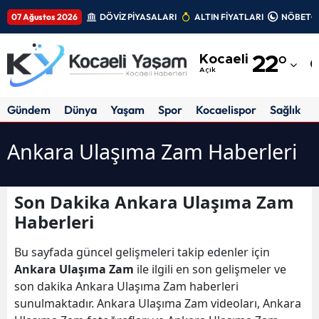
07 Ağustos 2026
DÖVİZ PİYASALARI
ALTIN FİYATLARI
NÖBETÇİ
Adana
Kocaeli
22
°
Adıyaman
Açık
Afyonkarahisar
Gündem
Dünya
Yaşam
Spor
Kocaelispor
Sağlık
Ağrı
Ankara Ulaşıma Zam Haberleri
Amasya
Ankara
Son Dakika Ankara Ulaşıma Zam
Haberleri
Antalya
Artvin
Bu sayfada güncel gelişmeleri takip edenler için
Ankara Ulaşıma Zam
ile ilgili en son gelişmeler ve
Aydın
son dakika Ankara Ulaşıma Zam haberleri
sunulmaktadır. Ankara Ulaşıma Zam videoları, Ankara
Balıkesir