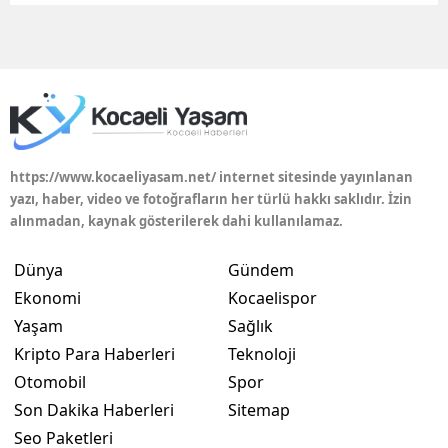
Edirne
Elazığ
Erzincan
Erzurum
https://www.kocaeliyasam.net/ internet sitesinde yayınlanan
Eskişehir
yazı, haber, video ve fotoğrafların her türlü hakkı saklıdır. İzin
alınmadan, kaynak gösterilerek dahi kullanılamaz.
Gaziantep
Dünya
Gündem
Giresun
Ekonomi
Kocaelispor
Gümüşhane
Yaşam
Sağlık
Kripto Para Haberleri
Teknoloji
Hakkari
Otomobil
Spor
Hatay
Son Dakika Haberleri
Sitemap
Isparta
Seo Paketleri