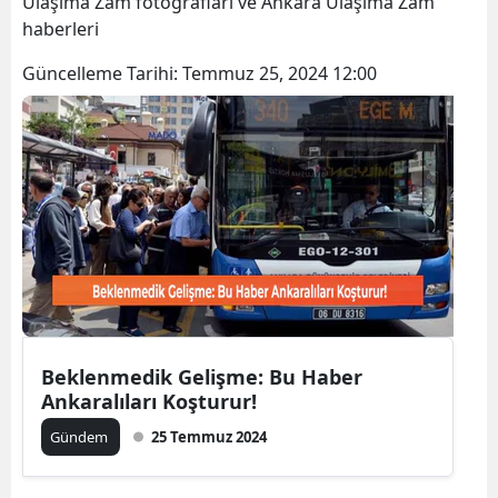
Ulaşıma Zam fotoğrafları ve Ankara Ulaşıma Zam
Bilecik
haberleri
Bingöl
Güncelleme Tarihi:
Temmuz 25, 2024 12:00
Bitlis
Bolu
Burdur
Bursa
Çanakkale
Çankırı
Beklenmedik Gelişme: Bu Haber
Çorum
Ankaralıları Koşturur!
Denizli
Gündem
25 Temmuz 2024
Diyarbakır