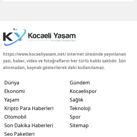
Edirne
Elazığ
Erzincan
Erzurum
https://www.kocaeliyasam.net/ internet sitesinde yayınlanan
Eskişehir
yazı, haber, video ve fotoğrafların her türlü hakkı saklıdır. İzin
alınmadan, kaynak gösterilerek dahi kullanılamaz.
Gaziantep
Dünya
Gündem
Giresun
Ekonomi
Kocaelispor
Gümüşhane
Yaşam
Sağlık
Kripto Para Haberleri
Teknoloji
Hakkari
Otomobil
Spor
Hatay
Son Dakika Haberleri
Sitemap
Isparta
Seo Paketleri