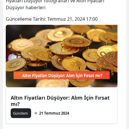
Fiyatları Düşüyor fotoğrafları ve Altın Fiyatları
Bilecik
Düşüyor haberleri
Bingöl
Güncelleme Tarihi:
Temmuz 21, 2024 17:00
Bitlis
Bolu
Burdur
Bursa
Çanakkale
Çankırı
Altın Fiyatları Düşüyor: Alım İçin Fırsat
Çorum
mı?
Denizli
Gündem
21 Temmuz 2024
Diyarbakır