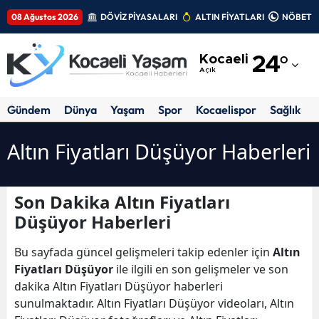
08 Ağustos 2026
DÖVİZ PİYASALARI
ALTIN FİYATLARI
NÖBETÇİ
Adana
Kocaeli
24
°
Adıyaman
Açık
Afyonkarahisar
Gündem
Dünya
Yaşam
Spor
Kocaelispor
Sağlık
Ağrı
Altın Fiyatları Düşüyor Haberleri
Amasya
Ankara
Son Dakika Altın Fiyatları
Düşüyor Haberleri
Antalya
Artvin
Bu sayfada güncel gelişmeleri takip edenler için
Altın
Fiyatları Düşüyor
ile ilgili en son gelişmeler ve son
Aydın
dakika Altın Fiyatları Düşüyor haberleri
sunulmaktadır. Altın Fiyatları Düşüyor videoları, Altın
Balıkesir