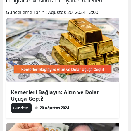
fotoğrafları ve Altın Dolar Fiyatları haberleri
Bilecik
Güncelleme Tarihi:
Ağustos 20, 2024 12:00
Bingöl
Bitlis
Bolu
Burdur
Bursa
Çanakkale
Çankırı
Kemerleri Bağlayın: Altın ve Dolar
Uçuşa Geçti!
Çorum
Gündem
20 Ağustos 2024
Denizli
Diyarbakır