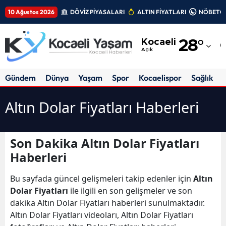
10 Ağustos 2026
DÖVİZ PİYASALARI
ALTIN FİYATLARI
NÖBETÇİ
Adana
Kocaeli
28
°
Adıyaman
Açık
Afyonkarahisar
Gündem
Dünya
Yaşam
Spor
Kocaelispor
Sağlık
Ağrı
Altın Dolar Fiyatları Haberleri
Amasya
Ankara
Son Dakika Altın Dolar Fiyatları
Haberleri
Antalya
Artvin
Bu sayfada güncel gelişmeleri takip edenler için
Altın
Dolar Fiyatları
ile ilgili en son gelişmeler ve son
Aydın
dakika Altın Dolar Fiyatları haberleri sunulmaktadır.
Altın Dolar Fiyatları videoları, Altın Dolar Fiyatları
Balıkesir