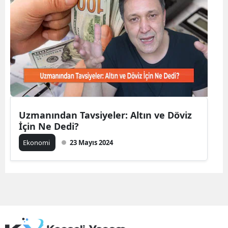
Edirne
Elazığ
Erzincan
Erzurum
Eskişehir
Uzmanından Tavsiyeler: Altın ve Döviz
Gaziantep
İçin Ne Dedi?
Giresun
Ekonomi
23 Mayıs 2024
Gümüşhane
Hakkari
Hatay
Isparta