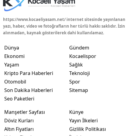
Mersin
https://www.kocaeliyasam.net/ internet sitesinde yayınlanan
İstanbul
yazı, haber, video ve fotoğrafların her türlü hakkı saklıdır. İzin
alınmadan, kaynak gösterilerek dahi kullanılamaz.
İzmir
Kars
Dünya
Gündem
Ekonomi
Kocaelispor
Kastamonu
Yaşam
Sağlık
Kayseri
Kripto Para Haberleri
Teknoloji
Otomobil
Spor
Kırklareli
Son Dakika Haberleri
Sitemap
Kırşehir
Seo Paketleri
Kocaeli
Manşetler Sayfası
Künye
Döviz Kurları
Yayın İlkeleri
Konya
Altın Fiyatları
Gizlilik Politikası
Kütahya