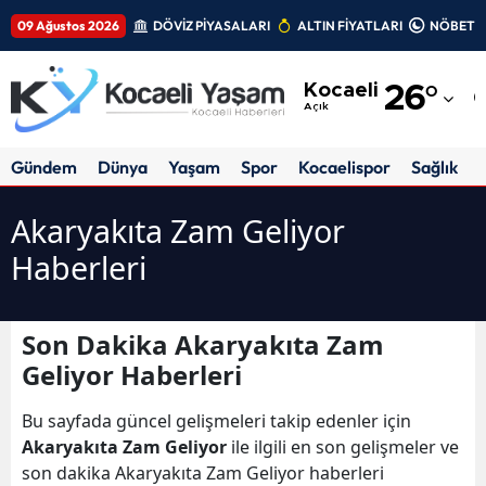
09 Ağustos 2026
DÖVİZ PİYASALARI
ALTIN FİYATLARI
NÖBETÇİ
Adana
Kocaeli
26
°
Adıyaman
Açık
Afyonkarahisar
Gündem
Dünya
Yaşam
Spor
Kocaelispor
Sağlık
Ağrı
Akaryakıta Zam Geliyor
Amasya
Haberleri
Ankara
Antalya
Son Dakika Akaryakıta Zam
Geliyor Haberleri
Artvin
Bu sayfada güncel gelişmeleri takip edenler için
Aydın
Akaryakıta Zam Geliyor
ile ilgili en son gelişmeler ve
Balıkesir
son dakika Akaryakıta Zam Geliyor haberleri