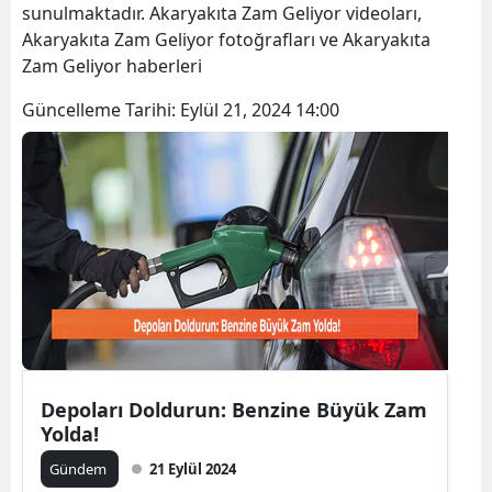
sunulmaktadır. Akaryakıta Zam Geliyor videoları,
Bilecik
Akaryakıta Zam Geliyor fotoğrafları ve Akaryakıta
Zam Geliyor haberleri
Bingöl
Güncelleme Tarihi:
Eylül 21, 2024 14:00
Bitlis
Bolu
Burdur
Bursa
Çanakkale
Çankırı
Çorum
Depoları Doldurun: Benzine Büyük Zam
Denizli
Yolda!
Gündem
21 Eylül 2024
Diyarbakır