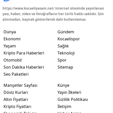
Malatya
https://www.kocaeliyasam.net/ internet sitesinde yayınlanan
yazı, haber, video ve fotoğrafların her türlü hakkı saklıdır. İzin
Manisa
alınmadan, kaynak gösterilerek dahi kullanılamaz.
Kahramanmaraş
Dünya
Gündem
Ekonomi
Kocaelispor
Mardin
Yaşam
Sağlık
Muğla
Kripto Para Haberleri
Teknoloji
Muş
Otomobil
Spor
Son Dakika Haberleri
Sitemap
Nevşehir
Seo Paketleri
Niğde
Manşetler Sayfası
Künye
Ordu
Döviz Kurları
Yayın İlkeleri
Altın Fiyatları
Gizlilik Politikası
Rize
Kripto Fiyatları
İletişim
Sakarya