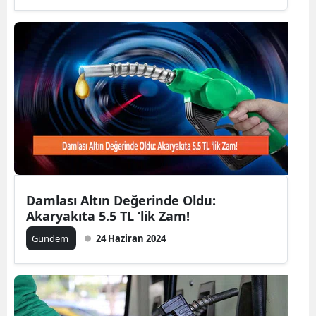
Edirne
Elazığ
Erzincan
Erzurum
Eskişehir
Gaziantep
Giresun
Damlası Altın Değerinde Oldu:
Akaryakıta 5.5 TL ‘lik Zam!
Gümüşhane
Gündem
24 Haziran 2024
Hakkari
Hatay
Isparta