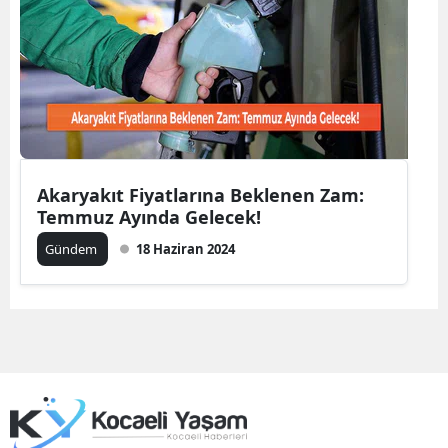
Mersin
İstanbul
İzmir
Kars
Kastamonu
Akaryakıt Fiyatlarına Beklenen Zam:
Temmuz Ayında Gelecek!
Kayseri
Gündem
18 Haziran 2024
Kırklareli
Kırşehir
Kocaeli
Konya
Kütahya