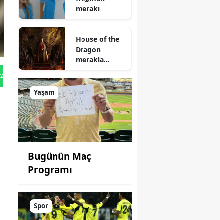
merakı
House of the
Dragon
merakla
bekleniyor
tan Gönder
Yaşam
Bugünün Maç
Programı
Spor