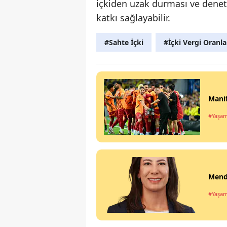
içkiden uzak durması ve denet
katkı sağlayabilir.
#Sahte İçki
#İçki Vergi Oranla
Manif
#Yaşa
Mende
#Yaşa