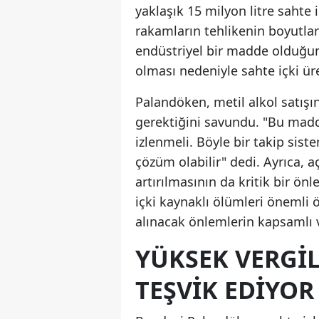
yaklaşık 15 milyon litre sahte 
rakamların tehlikenin boyutlar
endüstriyel bir madde olduğun
olması nedeniyle sahte içki üre
Palandöken, metil alkol satışın
gerektiğini savundu. "Bu madde
izlenmeli. Böyle bir takip sist
çözüm olabilir" dedi. Ayrıca, a
artırılmasının da kritik bir ö
içki kaynaklı ölümleri önemli 
alınacak önlemlerin kapsamlı v
YÜKSEK VERGIL
TEŞVIK EDIYOR