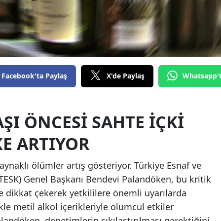
Edirne
Elazığ
Erzincan
Erzurum
Facebook'ta Paylaş
X'de Paylaş
Whatsapp'
Eskişehir
Gaziantep
AŞI ÖNCESI SAHTE İÇKI
Giresun
KE ARTIYOR
Gümüşhane
kaynaklı ölümler artış gösteriyor. Türkiye Esnaf ve
Hakkari
TESK) Genel Başkanı Bendevi Palandöken, bu kritik
 dikkat çekerek yetkililere önemli uyarılarda
Hatay
kle metil alkol içerikleriyle ölümcül etkiler
Isparta
landöken, denetimlerin sıkılaştırılması gerektiğini