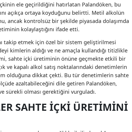
içkinin ele geçirildiğini hatırlatan Palandöken, bu
Malatya
ını açıkça ortaya koyduğunu belirtti. Metil alkolün
u, ancak kontrolsüz bir şekilde piyasada dolaşımda
Manisa
timinin kolaylaştığını ifade etti.
Kahramanmaraş
ı takip etmek için özel bir sistem geliştirilmesi
Mardin
yi kimlerin aldığı ve ne amaçla kullandığı titizlikle
Muğla
emi, sahte içki üretiminin önüne geçmekte etkili bir
çık ve kapalı alkol satış noktalarındaki denetimlerin
Muş
nlem olduğuna dikkat çekti. Bu tür denetimlerin sahte
Nevşehir
ölçüde azaltabileceğini dile getiren Palandöken,
e sürekli olması gerektiğini vurguladı.
Niğde
ER SAHTE İÇKI ÜRETIMINI
Ordu
Rize
Sakarya