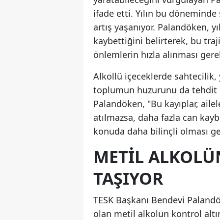
ifade etti. Yılın bu döneminde
artış yaşanıyor. Palandöken, yı
kaybettiğini belirterek, bu tr
önlemlerin hızla alınması gerek
Alkollü içeceklerde sahtecilik,
toplumun huzurunu da tehdit e
Palandöken, "Bu kayıplar, ailel
atılmazsa, daha fazla can kaybı 
konuda daha bilinçli olması ger
METIL ALKOLÜ
TAŞIYOR
TESK Başkanı Bendevi Palandök
olan metil alkolün kontrol alt