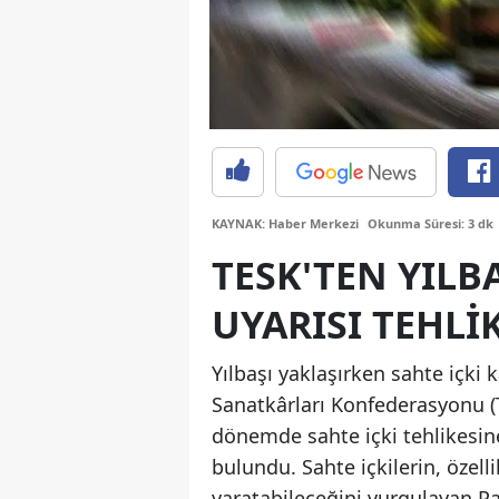
KAYNAK: Haber Merkezi
Okunma Süresi: 3 dk
TESK'TEN YILB
UYARISI TEHLI
Yılbaşı yaklaşırken sahte içki 
Sanatkârları Konfederasyonu (
dönemde sahte içki tehlikesine
bulundu. Sahte içkilerin, özelli
yaratabileceğini vurgulayan Pa