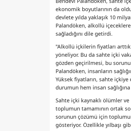
Bendevi Palandöken, sahte içki
ekonomik boyutlarının da olduk
devlete yılda yaklaşık 10 milya
Palandöken, alkollü içecekler
sağladığını dile getirdi.
"Alkollü içkilerin fiyatları artt
yöneliyor. Bu da sahte içki vaka
gözden geçirilmesi, bu sorunu
Palandöken, insanların sağlığ
Yüksek fiyatların, sahte içkiye
durumun hem insan sağlığına h
Sahte içki kaynaklı ölümler ve 
toplumun tamamının ortak soru
sorunun çözümü için toplumun 
gösteriyor. Özellikle yılbaşı g