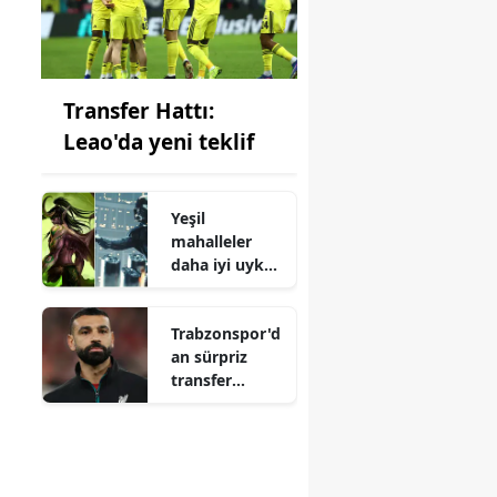
Transfer Hattı:
Leao'da yeni teklif
Yeşil
mahalleler
daha iyi uyku
sağlıyor
Trabzonspor'd
an sürpriz
transfer
hamlesi