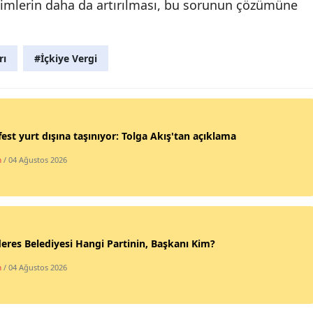
imlerin daha da artırılması, bu sorunun çözümüne
Yozgat
Zonguldak
rı
#İçkiye Vergi
Aksaray
Bayburt
est yurt dışına taşınıyor: Tolga Akış'tan açıklama
Karaman
m
/ 04 Ağustos 2026
Kırıkkale
Batman
Şırnak
res Belediyesi Hangi Partinin, Başkanı Kim?
Bartın
m
/ 04 Ağustos 2026
Ardahan
Iğdır