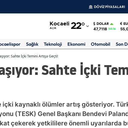
DÖVİZ PİYASALARI
Adana
Kocaeli
22
°
DOLAR
E
Adıyaman
47,7118
55,
Açık
%0.16
Afyonkarahisar
ocaelispor
Sağlık
Teknoloji
Ekonomi
Otomobil
Son D
Ağrı
laşıyor: Sahte İçki Temini Artışa Geçti!
laşıyor: Sahte İçki Tem
Amasya
Ankara
Antalya
Artvin
 içki kaynaklı ölümler artış gösteriyor. Tü
Aydın
yonu (TESK) Genel Başkanı Bendevi Palan
kkat çekerek yetkililere önemli uyarılarda b
Balıkesir