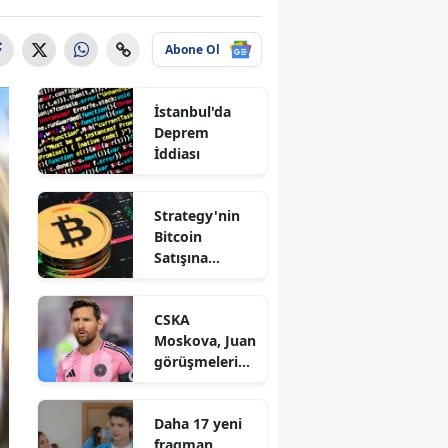
Abone Ol
İstanbul'da
Deprem
İddiası
Strategy'nin
Bitcoin
Satışına
Saylor'dan
Açıklama
CSKA
Moskova, Juan
görüşmelerind
en çekildi
Daha 17 yeni
fragman