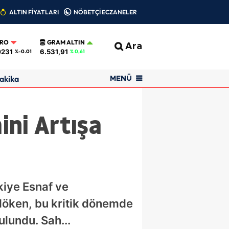
ALTIN FİYATLARI
NÖBETÇİ ECZANELER
URO
GRAM ALTIN
Ara
0231
6.531,91
%-0.01
% 0,61
akika
MENÜ
ini Artışa
rkiye Esnaf ve
döken, bu kritik dönemde
ulundu. Sah...