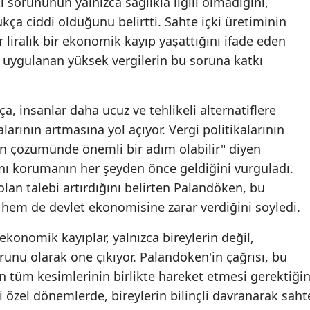
 sorununun yalnızca sağlıkla ilgili olmadığını,
ça ciddi olduğunu belirtti. Sahte içki üretiminin
Samsun
r liralık bir ekonomik kayıp yaşattığını ifade eden
Siirt
e uygulanan yüksek vergilerin bu soruna katkı
Sinop
ıkça, insanlar daha ucuz ve tehlikeli alternatiflere
Sivas
larının artmasına yol açıyor. Vergi politikalarının
Tekirdağ
n çözümünde önemli bir adım olabilir" diyen
Tokat
ını korumanın her şeyden önce geldiğini vurguladı.
 olan talebi artırdığını belirten Palandöken, bu
Trabzon
em de devlet ekonomisine zarar verdiğini söyledi.
Tunceli
ekonomik kayıplar, yalnızca bireylerin değil,
Şanlıurfa
nu olarak öne çıkıyor. Palandöken'in çağrısı, bu
tüm kesimlerinin birlikte hareket etmesi gerektiğin
Uşak
ibi özel dönemlerde, bireylerin bilinçli davranarak saht
Van