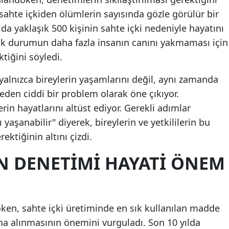
 sahte içkiden ölümlerin sayısında gözle görülür bir
Mersin
lda yaklaşık 500 kişinin sahte içki nedeniyle hayatını
İstanbul
ajik durumun daha fazla insanın canını yakmaması için
tiğini söyledi.
İzmir
Kars
 yalnızca bireylerin yaşamlarını değil, aynı zamanda
den ciddi bir problem olarak öne çıkıyor.
Kastamonu
erin hayatlarını altüst ediyor. Gerekli adımlar
Kayseri
yaşanabilir" diyerek, bireylerin ve yetkililerin bu
ektiğinin altını çizdi.
Kırklareli
N DENETIMI HAYATI ÖNEM
Kırşehir
Kocaeli
Konya
en, sahte içki üretiminde en sık kullanılan madde
ına alınmasının önemini vurguladı. Son 10 yılda
Kütahya