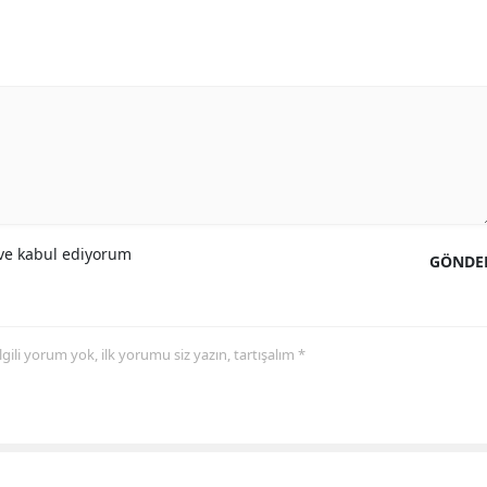
Yalova
Karabük
Kilis
Osmaniye
Düzce
e kabul ediyorum
GÖNDE
 ilgili yorum yok, ilk yorumu siz yazın, tartışalım *