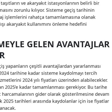
şıtların ve akaryakıt istasyonlarının belirli bir
Mersin
sını zorunlu kılıyor. Sisteme geçiş tarihinin
ntaj işlemlerini rahatça tamamlamasına olanak
İstanbul
ışı akaryakıt kullanımını önleme hedefini
İzmir
Kars
MEYLE GELEN AVANTAJLAR
Kastamonu
R
Kayseri
ş yapanların çeşitli avantajlardan yararlanması
Kırklareli
2024 tarihine kadar sisteme kaydolmayı tercih
Kırşehir
etlerini 2024 yılı fiyatları üzerinden alabilecekler.
san 2025’e kadar tamamlanması gerekiyor. Bu tarihe
Kocaeli
t harcamalarının gider olarak gösterilmesine devam
Konya
k 2025 tarihleri arasında kaydolanlar için ise fiyatlar
lanacak.
Kütahya