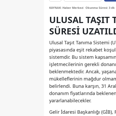
KAYNAK: Haber Merkezi
Okunma Süresi: 3 dk
ULUSAL TAŞIT 
SÜRESI UZATIL
Ulusal Taşıt Tanıma Sistemi (U
piyasasında eşit rekabet koşul
sistemdir. Bu sistem kapsamınd
işletmecilerinin gerekli dona
beklenmektedir. Ancak, yaşanan
mükelleflerinin mağdur olmama
belirlendi. Buna karşın, 31 Ara
donanım fiyatlarında beklenen
yararlanabilecekler.
Gelir İdaresi Başkanlığı (GİB),