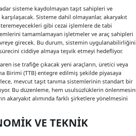
adar sisteme kaydolmayan taşıt sahipleri ve
Malatya
a karşılaşacak. Sisteme dahil olmayanlar, akaryakıt
Manisa
teremeyecekleri gibi cezai işlemlere de tabi
şlemlerini tamamlamayan işletmeler ve araç sahipleri
Kahramanmaraş
devreye girecek. Bu durum, sistemin uygulanabilirliğini
Mardin
t sürecini ciddiye almaya teşvik etmeyi hedefliyor.
Muğla
en ise trafiğe çıkacak yeni araçların, üretici veya
Muş
ıma Birimi (TTB) entegre edilmiş şekilde piyasaya
ece, mevcut taşıt tanıma sistemlerinin standart bir
Nevşehir
ıyor. Bu düzenleme, hem usulsüzlüklerin önlenmesin
Niğde
ın akaryakıt alımında farklı şirketlere yönelmesini
Ordu
NOMIK VE TEKNIK
Rize
Sakarya