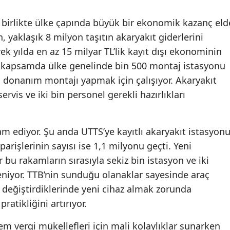
Samsun
 birlikte ülke çapında büyük bir ekonomik kazanç eld
, yaklaşık 8 milyon taşıtın akaryakıt giderlerini
Siirt
k yılda en az 15 milyar TL’lik kayıt dışı ekonominin
Sinop
 kapsamda ülke genelinde bin 500 montaj istasyonu
ra donanım montajı yapmak için çalışıyor. Akaryakıt
Sivas
rvis ve iki bin personel gerekli hazırlıkları
Tekirdağ
Tokat
m ediyor. Şu anda UTTS’ye kayıtlı akaryakıt istasyon
Trabzon
parişlerinin sayısı ise 1,1 milyonu geçti. Yeni
bu rakamların sırasıyla sekiz bin istasyon ve iki
Tunceli
eniyor. TTB’nin sunduğu olanaklar sayesinde araç
Şanlıurfa
ni değiştirdiklerinde yeni cihaz almak zorunda
atikliğini artırıyor.
Uşak
em vergi mükellefleri için mali kolaylıklar sunarken
Van