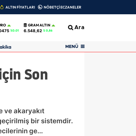
ALTIN FİYATLARI
NÖBETÇİ ECZANELER
URO
GRAM ALTIN
Ara
0475
6.548,62
%0.01
% 0,86
akika
MENÜ
için Son
e ve akaryakıt
çirilmiş bir sistemdir.
ilerinin ge...