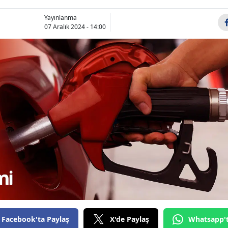
Bilecik
Yayınlanma
07 Aralık 2024 - 14:00
Bingöl
Bitlis
Bolu
Burdur
Bursa
Çanakkale
Çankırı
Çorum
Denizli
Facebook'ta Paylaş
X'de Paylaş
Whatsapp'
Diyarbakır