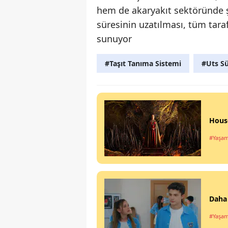
hem de akaryakıt sektöründe şe
süresinin uzatılması, tüm tara
sunuyor
#Taşıt Tanıma Sistemi
#Uts Sü
House
#Yaşa
Daha 
#Yaşa