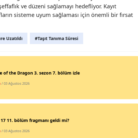
ffaflık ve düzeni sağlamayı hedefliyor. Kayıt
Yozgat
fların sisteme uyum sağlaması için önemli bir fırsat
Zonguldak
Aksaray
re Uzatıldı
#Taşıt Tanıma Süresi
Bayburt
Karaman
 of the Dragon 3. sezon 7. bölüm izle
Kırıkkale
m
/ 03 Ağustos 2026
Batman
Şırnak
Bartın
17 11. bölüm fragmanı geldi mi?
Ardahan
m
/ 03 Ağustos 2026
Iğdır