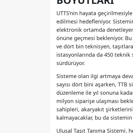
BOYUTLARI
UTTS’nin hayata geçirilmesiyle
edilmesi hedefleniyor. Sistemin
elektronik ortamda denetleyere
önüne geçmesi bekleniyor. Bu
ve dört bin teknisyen, taşıtla
istasyonlarında da 450 teknik se
sürdürüyor.
Sisteme olan ilgi artmaya deva
sayısı dört bini aşarken, TTB si
düzenleme ile yıl sonuna kadar 
milyon siparişe ulaşması bekl
sahipleri, akaryakıt şirketleri
kalmayacaklar, bu da sistemin pr
Ulusal Taşıt Tanıma Sistemi, h