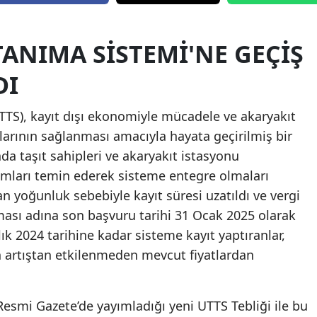
Edirne
TANIMA SISTEMI'NE GEÇIŞ
Elazığ
Erzincan
DI
Erzurum
TTS), kayıt dışı ekonomiyle mücadele ve akaryakıt
Eskişehir
larının sağlanması amacıyla hayata geçirilmiş bir
a taşıt sahipleri ve akaryakıt istasyonu
Gaziantep
nımları temin ederek sisteme entegre olmaları
Giresun
 yoğunluk sebebiyle kayıt süresi uzatıldı ve vergi
sı adına son başvuru tarihi 31 Ocak 2025 olarak
Gümüşhane
lık 2024 tarihine kadar sisteme kayıt yaptıranlar,
Hakkari
 artıştan etkilenmeden mevcut fiyatlardan
Hatay
 Resmi Gazete’de yayımladığı yeni UTTS Tebliği ile bu
Isparta