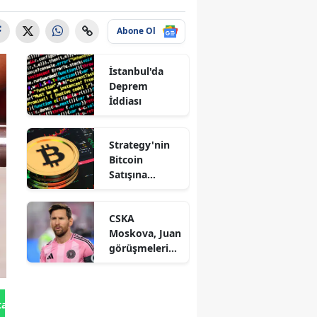
Abone Ol
İstanbul'da
Deprem
İddiası
Strategy'nin
Bitcoin
Satışına
Saylor'dan
Açıklama
CSKA
Moskova, Juan
görüşmelerind
en çekildi
tan Gönder