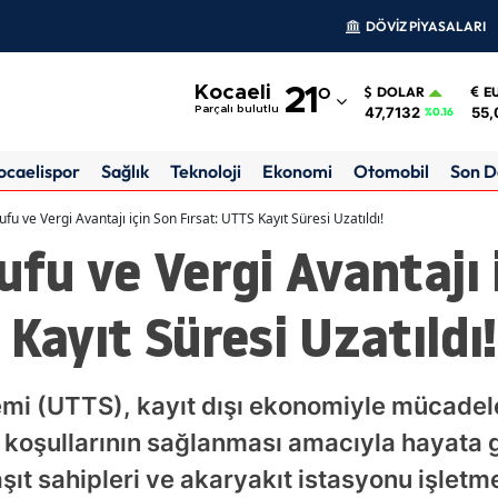
DÖVİZ PİYASALARI
Adana
Kocaeli
21
°
DOLAR
E
Adıyaman
47,7132
55,
Parçalı bulutlu
%0.16
Afyonkarahisar
ocaelispor
Sağlık
Teknoloji
Ekonomi
Otomobil
Son D
Ağrı
ufu ve Vergi Avantajı için Son Fırsat: UTTS Kayıt Süresi Uzatıldı!
ufu ve Vergi Avantajı 
Amasya
Ankara
 Kayıt Süresi Uzatıldı!
Antalya
Artvin
emi (UTTS), kayıt dışı ekonomiyle mücadel
Aydın
 koşullarının sağlanması amacıyla hayata ge
t sahipleri ve akaryakıt istasyonu işletmec
Balıkesir