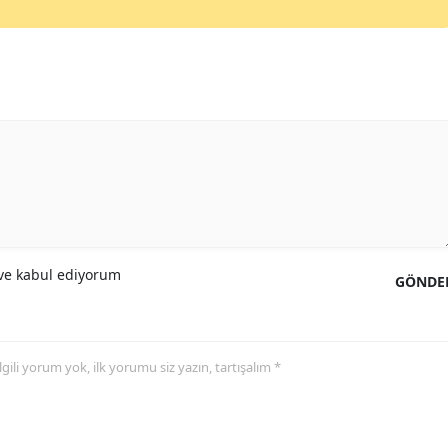
Yalova
Karabük
Kilis
Osmaniye
Düzce
e kabul ediyorum
GÖNDE
 ilgili yorum yok, ilk yorumu siz yazın, tartışalım *