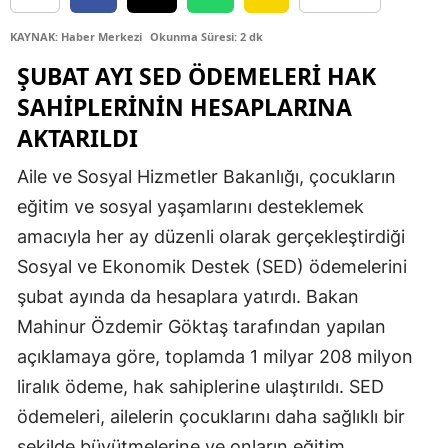
Edirne
KAYNAK: Haber Merkezi
Okunma Süresi: 2 dk
Elazığ
ŞUBAT AYI SED ÖDEMELERI HAK
SAHIPLERININ HESAPLARINA
Erzincan
AKTARILDI
Erzurum
Aile ve Sosyal Hizmetler Bakanlığı, çocukların
Eskişehir
eğitim ve sosyal yaşamlarını desteklemek
Gaziantep
amacıyla her ay düzenli olarak gerçekleştirdiği
Sosyal ve Ekonomik Destek (SED) ödemelerini
Giresun
şubat ayında da hesaplara yatırdı. Bakan
Gümüşhane
Mahinur Özdemir Göktaş tarafından yapılan
Hakkari
açıklamaya göre, toplamda 1 milyar 208 milyon
liralık ödeme, hak sahiplerine ulaştırıldı. SED
Hatay
ödemeleri, ailelerin çocuklarını daha sağlıklı bir
Isparta
şekilde büyütmelerine ve onların eğitim