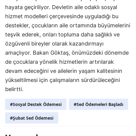
hayata geçiriliyor. Devletin aile odaklı sosyal
Yozgat
hizmet modelleri çerçevesinde uyguladığı bu
Zonguldak
destekler, çocukların aile ortamında büyümelerini
teşvik ederek, onları topluma daha sağlıklı ve
Aksaray
özgüvenli bireyler olarak kazandırmayı
Bayburt
amaçlıyor. Bakan Göktaş, önümüzdeki dönemde
Karaman
de çocuklara yönelik hizmetlerin artırılarak
devam edeceğini ve ailelerin yaşam kalitesinin
Kırıkkale
yükseltilmesi için çalışmaların sürdürüleceğini
Batman
belirtti.
Şırnak
#Sosyal Destek Ödemesi
#Sed Ödemeleri Başladı
Bartın
#Şubat Sed Ödemesi
Ardahan
Iğdır