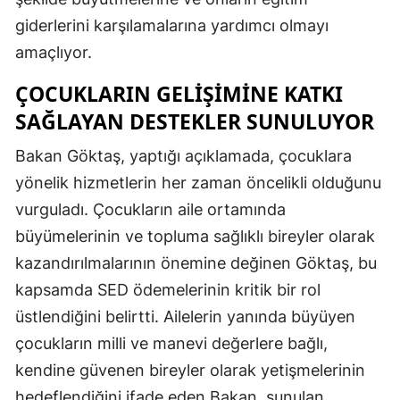
giderlerini karşılamalarına yardımcı olmayı
Mersin
amaçlıyor.
İstanbul
ÇOCUKLARIN GELIŞIMINE KATKI
İzmir
SAĞLAYAN DESTEKLER SUNULUYOR
Kars
Bakan Göktaş, yaptığı açıklamada, çocuklara
Kastamonu
yönelik hizmetlerin her zaman öncelikli olduğunu
Kayseri
vurguladı. Çocukların aile ortamında
büyümelerinin ve topluma sağlıklı bireyler olarak
Kırklareli
kazandırılmalarının önemine değinen Göktaş, bu
Kırşehir
kapsamda SED ödemelerinin kritik bir rol
üstlendiğini belirtti. Ailelerin yanında büyüyen
Kocaeli
çocukların milli ve manevi değerlere bağlı,
Konya
kendine güvenen bireyler olarak yetişmelerinin
Kütahya
hedeflendiğini ifade eden Bakan, sunulan