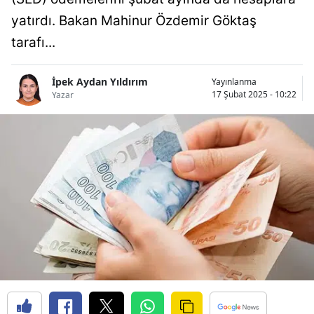
Bilecik
yatırdı. Bakan Mahinur Özdemir Göktaş
tarafı...
Bingöl
Bitlis
İpek Aydan Yıldırım
Yayınlanma
17 Şubat 2025 - 10:22
Yazar
Bolu
Burdur
Bursa
Çanakkale
Çankırı
Çorum
Denizli
Diyarbakır