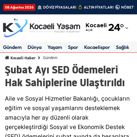
08 Ağustos 2026
DÖVİZ PİYASALARI
ALTIN FİYATLARI
NÖBETÇİ
Adana
Kocaeli
24
°
Adıyaman
Açık
Afyonkarahisar
Gündem
Dünya
Yaşam
Spor
Kocaelispor
Sağlık
Ağrı
Gündem
Kocaeli Haber
Şubat Ayı SED Ödemeleri
Amasya
Hak Sahiplerine Ulaştırıldı
Ankara
Antalya
Aile ve Sosyal Hizmetler Bakanlığı, çocukların
Artvin
eğitim ve sosyal yaşamlarını desteklemek
amacıyla her ay düzenli olarak
Aydın
gerçekleştirdiği Sosyal ve Ekonomik Destek
Balıkesir
(SED) ödemelerini şubat ayında da hesaplara