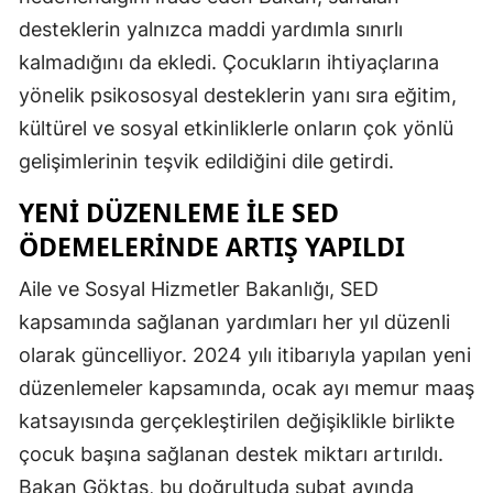
desteklerin yalnızca maddi yardımla sınırlı
Malatya
kalmadığını da ekledi. Çocukların ihtiyaçlarına
Manisa
yönelik psikososyal desteklerin yanı sıra eğitim,
Kahramanmaraş
kültürel ve sosyal etkinliklerle onların çok yönlü
gelişimlerinin teşvik edildiğini dile getirdi.
Mardin
YENI DÜZENLEME ILE SED
Muğla
ÖDEMELERINDE ARTIŞ YAPILDI
Muş
Aile ve Sosyal Hizmetler Bakanlığı, SED
Nevşehir
kapsamında sağlanan yardımları her yıl düzenli
Niğde
olarak güncelliyor. 2024 yılı itibarıyla yapılan yeni
düzenlemeler kapsamında, ocak ayı memur maaş
Ordu
katsayısında gerçekleştirilen değişiklikle birlikte
Rize
çocuk başına sağlanan destek miktarı artırıldı.
Sakarya
Bakan Göktaş, bu doğrultuda şubat ayında