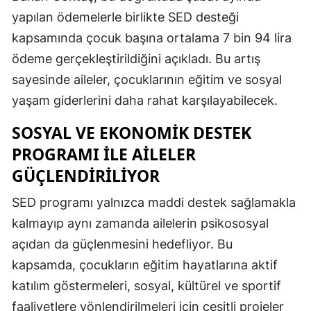
yapılan ödemelerle birlikte SED desteği
Samsun
kapsamında çocuk başına ortalama 7 bin 94 lira
Siirt
ödeme gerçekleştirildiğini açıkladı. Bu artış
sayesinde aileler, çocuklarının eğitim ve sosyal
Sinop
yaşam giderlerini daha rahat karşılayabilecek.
Sivas
SOSYAL VE EKONOMIK DESTEK
Tekirdağ
PROGRAMI ILE AILELER
Tokat
GÜÇLENDIRILIYOR
Trabzon
SED programı yalnızca maddi destek sağlamakla
kalmayıp aynı zamanda ailelerin psikososyal
Tunceli
açıdan da güçlenmesini hedefliyor. Bu
Şanlıurfa
kapsamda, çocukların eğitim hayatlarına aktif
Uşak
katılım göstermeleri, sosyal, kültürel ve sportif
faaliyetlere yönlendirilmeleri için çeşitli projeler
Van