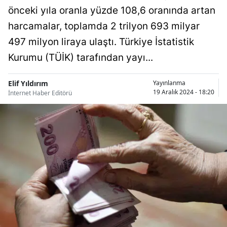
önceki yıla oranla yüzde 108,6 oranında artan
Bilecik
harcamalar, toplamda 2 trilyon 693 milyar
Bingöl
497 milyon liraya ulaştı. Türkiye İstatistik
Bitlis
Kurumu (TÜİK) tarafından yayı...
Bolu
Elif Yıldırım
Yayınlanma
19 Aralık 2024 - 18:20
İnternet Haber Editörü
Burdur
Bursa
Çanakkale
Çankırı
Çorum
Denizli
Diyarbakır