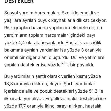
DESTEKLER
Malatya
Sosyal yardım harcamaları, özellikle emekli ve
Manisa
yaşlılara ayrılan büyük kaynaklarla dikkat çekiyor.
Risk grupları bazında yapılan incelemelerde, bu
Kahramanmaraş
yardımların toplam harcamalar içindeki payı
Mardin
yüzde 4,4 olarak hesaplandı. Hastalık ve sağlık
Muğla
bakımına ayrılan yardımlar ise yüzde 3 oranıyla
önemli bir diğer alanı oluşturdu. Dul ve yetimlere
Muş
yapılan destekler ise yüzde 1’lik bir pay aldı.
Nevşehir
Bu yardımların şartlı olarak verilen kısmı yüzde
Niğde
13,3 oranıyla dikkat çekiyor. Şartlı yardımlar
Ordu
içerisinde aile ve çocuk destekleri yüzde 51,2 ile
ilk sırada yer alıyor. Engelli ve malul destekleri ise
Rize
yüzde 17,7 oranıyla ikinci sırayı alırken, hastalık
Sakarya