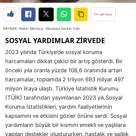
Edirne
Elazığ
KAYNAK: Haber Merkezi
Okunma Süresi: 3 dk
Erzincan
SOSYAL YARDIMLAR ZIRVEDE
Erzurum
2023 yılında Türkiye’de sosyal koruma
Eskişehir
harcamaları dikkat çekici bir artış gösterdi. Bir
Gaziantep
önceki yıla oranla yüzde 108,6 oranında artan
harcamalar, toplamda 2 trilyon 693 milyar 497
Giresun
milyon liraya ulaştı. Türkiye İstatistik Kurumu
Gümüşhane
(TÜİK) tarafından yayımlanan 2023 yılı Sosyal
Koruma İstatistikleri, yardım faaliyetlerinin
Hakkari
kapsamını ve etkisini gözler önüne serdi. Sosyal
Hatay
yardımların büyük bir kısmını emekli ve yaşlılara
Isparta
yapılan destekler oluştururken, hastalık ve sağlık