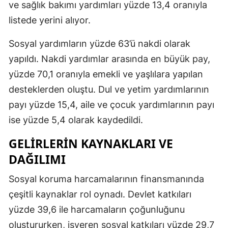
ve sağlık bakımı yardımları yüzde 13,4 oranıyla
Samsun
listede yerini alıyor.
Siirt
Sosyal yardımların yüzde 63’ü nakdi olarak
yapıldı. Nakdi yardımlar arasında en büyük pay,
Sinop
yüzde 70,1 oranıyla emekli ve yaşlılara yapılan
Sivas
desteklerden oluştu. Dul ve yetim yardımlarının
Tekirdağ
payı yüzde 15,4, aile ve çocuk yardımlarının payı
ise yüzde 5,4 olarak kaydedildi.
Tokat
GELIRLERIN KAYNAKLARI VE
Trabzon
DAĞILIMI
Tunceli
Sosyal koruma harcamalarının finansmanında
Şanlıurfa
çeşitli kaynaklar rol oynadı. Devlet katkıları
Uşak
yüzde 39,6 ile harcamaların çoğunluğunu
oluştururken, işveren sosyal katkıları yüzde 29,7
Van