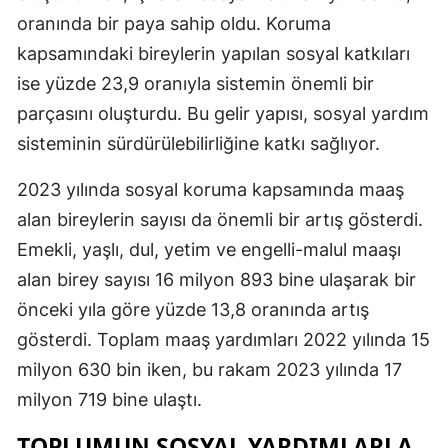
oranında bir paya sahip oldu. Koruma
Yozgat
kapsamındaki bireylerin yapılan sosyal katkıları
Zonguldak
ise yüzde 23,9 oranıyla sistemin önemli bir
parçasını oluşturdu. Bu gelir yapısı, sosyal yardım
Aksaray
sisteminin sürdürülebilirliğine katkı sağlıyor.
Bayburt
2023 yılında sosyal koruma kapsamında maaş
Karaman
alan bireylerin sayısı da önemli bir artış gösterdi.
Kırıkkale
Emekli, yaşlı, dul, yetim ve engelli-malul maaşı
alan birey sayısı 16 milyon 893 bine ulaşarak bir
Batman
önceki yıla göre yüzde 13,8 oranında artış
Şırnak
gösterdi. Toplam maaş yardımları 2022 yılında 15
Bartın
milyon 630 bin iken, bu rakam 2023 yılında 17
milyon 719 bine ulaştı.
Ardahan
TOPLUMUN SOSYAL YARDIMLARLA
Iğdır