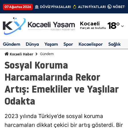
07 Ağustos 2026
DÖVİZ PİYASALARI
ALTIN FİYATLARI
NÖBETÇİ
Adana
Kocaeli
18
°
Adıyaman
Parçalı az bulutlu
Afyonkarahisar
Gündem
Dünya
Yaşam
Spor
Kocaelispor
Sağlık
Ağrı
Gündem
Kocaeli Haber
Sosyal Koruma
Amasya
Harcamalarında Rekor
Ankara
Artış: Emekliler ve Yaşlılar
Antalya
Odakta
Artvin
Aydın
2023 yılında Türkiye’de sosyal koruma
Balıkesir
harcamaları dikkat çekici bir artış gösterdi. Bir