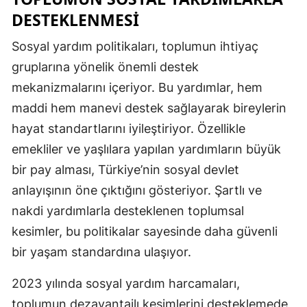
DESTEKLENMESI
Yalova
Sosyal yardım politikaları, toplumun ihtiyaç
Karabük
gruplarına yönelik önemli destek
Kilis
mekanizmalarını içeriyor. Bu yardımlar, hem
maddi hem manevi destek sağlayarak bireylerin
Osmaniye
hayat standartlarını iyileştiriyor. Özellikle
Düzce
emekliler ve yaşlılara yapılan yardımların büyük
bir pay alması, Türkiye’nin sosyal devlet
anlayışının öne çıktığını gösteriyor. Şartlı ve
nakdi yardımlarla desteklenen toplumsal
kesimler, bu politikalar sayesinde daha güvenli
bir yaşam standardına ulaşıyor.
2023 yılında sosyal yardım harcamaları,
toplumun dezavantajlı kesimlerini desteklemede