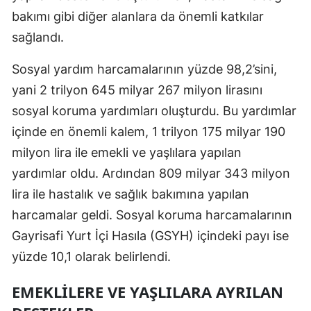
bakımı gibi diğer alanlara da önemli katkılar
Mersin
sağlandı.
İstanbul
Sosyal yardım harcamalarının yüzde 98,2’sini,
İzmir
yani 2 trilyon 645 milyar 267 milyon lirasını
Kars
sosyal koruma yardımları oluşturdu. Bu yardımlar
içinde en önemli kalem, 1 trilyon 175 milyar 190
Kastamonu
milyon lira ile emekli ve yaşlılara yapılan
Kayseri
yardımlar oldu. Ardından 809 milyar 343 milyon
Kırklareli
lira ile hastalık ve sağlık bakımına yapılan
harcamalar geldi. Sosyal koruma harcamalarının
Kırşehir
Gayrisafi Yurt İçi Hasıla (GSYH) içindeki payı ise
Kocaeli
yüzde 10,1 olarak belirlendi.
Konya
EMEKLILERE VE YAŞLILARA AYRILAN
Kütahya