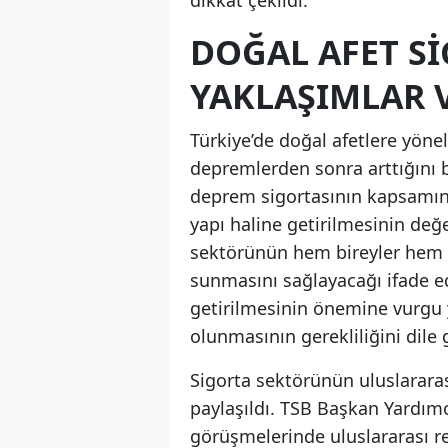
dikkat çekildi.
DOĞAL AFET S
YAKLAŞIMLAR V
Türkiye’de doğal afetlere yön
depremlerden sonra arttığını b
deprem sigortasının kapsamını
yapı haline getirilmesinin değ
sektörünün hem bireyler hem d
sunmasını sağlayacağı ifade ed
getirilmesinin önemine vurgu 
olunmasının gerekliliğini dile g
Sigorta sektörünün uluslararası
paylaşıldı. TSB Başkan Yardı
görüşmelerinde uluslararası re