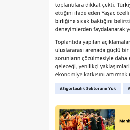
toplantılara dikkat çekti. Tür
ettiğini ifade eden Yaşar, özell
birliğine sıcak baktığını belirt
deneyimlerden faydalanarak ye
Toplantıda yapılan açıklamala
uluslararası arenada güçlü bir
sorunların çözülmesiyle daha e
geleceği, yenilikçi yaklaşımla
ekonomiye katkısını artırmak ü
#Sigortacılık Sektörüne Yük
#
Manif