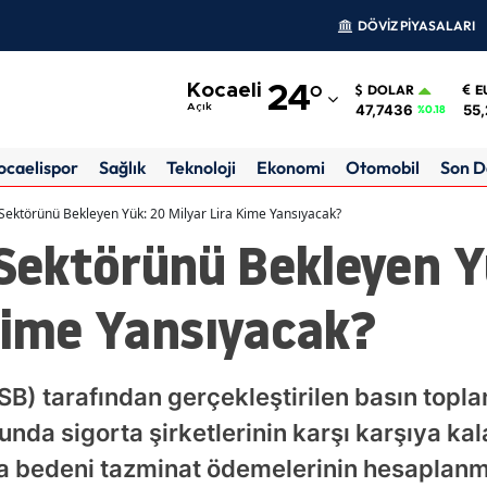
DÖVİZ PİYASALARI
Adana
Kocaeli
24
°
DOLAR
E
Adıyaman
47,7436
55,
Açık
%0.18
Afyonkarahisar
ocaelispor
Sağlık
Teknoloji
Ekonomi
Otomobil
Son D
Ağrı
k Sektörünü Bekleyen Yük: 20 Milyar Lira Kime Yansıyacak?
 Sektörünü Bekleyen Y
Amasya
Ankara
Kime Yansıyacak?
Antalya
Artvin
TSB) tarafından gerçekleştirilen basın topla
Aydın
da sigorta şirketlerinin karşı karşıya kal
nda bedeni tazminat ödemelerinin hesaplanma
Balıkesir