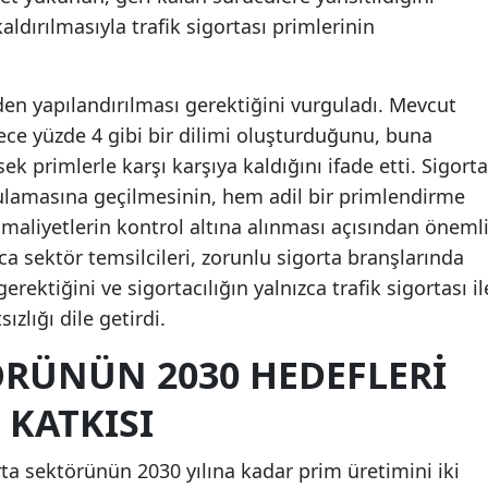
ldırılmasıyla trafik sigortası primlerinin
Mersin
İstanbul
iden yapılandırılması gerektiğini vurguladı. Mevcut
İzmir
ece yüzde 4 gibi bir dilimi oluşturduğunu, buna
k primlerle karşı karşıya kaldığını ifade etti. Sigorta
Kars
ulamasına geçilmesinin, hem adil bir primlendirme
Kastamonu
maliyetlerin kontrol altına alınması açısından öneml
Kayseri
ıca sektör temsilcileri, zorunlu sigorta branşlarında
rektiğini ve sigortacılığın yalnızca trafik sigortası il
Kırklareli
zlığı dile getirdi.
Kırşehir
ÖRÜNÜN 2030 HEDEFLERI
Kocaeli
 KATKISI
Konya
ta sektörünün 2030 yılına kadar prim üretimini iki
Kütahya