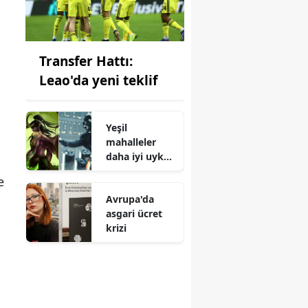
Transfer Hattı:
Leao'da yeni teklif
Yeşil
i
mahalleler
daha iyi uyku
sağlıyor
e
Avrupa'da
asgari ücret
krizi