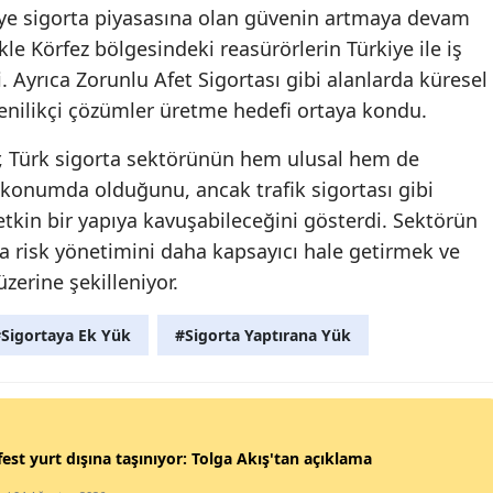
kiye sigorta piyasasına olan güvenin artmaya devam
Yozgat
ikle Körfez bölgesindeki reasürörlerin Türkiye ile iş
ti. Ayrıca Zorunlu Afet Sigortası gibi alanlarda küresel
Zonguldak
nilikçi çözümler üretme hedefi ortaya kondu.
Aksaray
r, Türk sigorta sektörünün hem ulusal hem de
Bayburt
 konumda olduğunu, ancak trafik sigortası gibi
tkin bir yapıya kavuşabileceğini gösterdi. Sektörün
Karaman
rla risk yönetimini daha kapsayıcı hale getirmek ve
Kırıkkale
zerine şekilleniyor.
Batman
Sigortaya Ek Yük
#Sigorta Yaptırana Yük
Şırnak
Bartın
Ardahan
est yurt dışına taşınıyor: Tolga Akış'tan açıklama
Iğdır