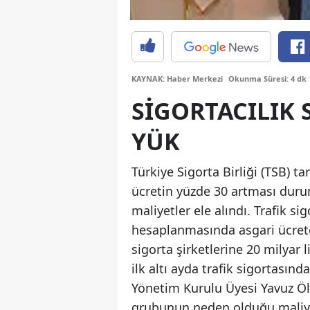
KAYNAK: Haber Merkezi
Okunma Süresi: 4 dk
SIGORTACILIK
YÜK
Türkiye Sigorta Birliği (TSB) t
ücretin yüzde 30 artması durum
maliyetler ele alındı. Trafik 
hesaplanmasında asgari ücrete
sigorta şirketlerine 20 milyar l
ilk altı ayda trafik sigortasın
Yönetim Kurulu Üyesi Yavuz Ölk
grubunun neden olduğu maliyet