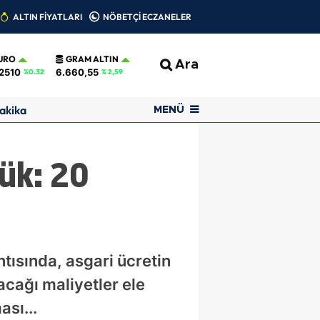
ALTIN FİYATLARI
NÖBETÇİ ECZANELER
URO
GRAM ALTIN
Ara
2510
6.660,55
%0.32
% 2,59
akika
MENÜ
ük: 20
ntısında, asgari ücretin
acağı maliyetler ele
sı...