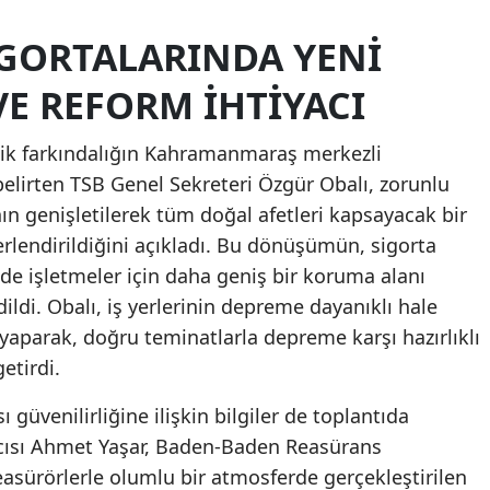
Samsun
IGORTALARINDA YENI
Siirt
E REFORM İHTIYACI
Sinop
elik farkındalığın Kahramanmaraş merkezli
Sivas
elirten TSB Genel Sekreteri Özgür Obalı, zorunlu
n genişletilerek tüm doğal afetleri kapsayacak bir
Tekirdağ
erlendirildiğini açıkladı. Bu dönüşümün, sigorta
Tokat
e işletmeler için daha geniş bir koruma alanı
ildi. Obalı, iş yerlerinin depreme dayanıklı hale
Trabzon
yaparak, doğru teminatlarla depreme karşı hazırlıklı
Tunceli
etirdi.
Şanlıurfa
 güvenilirliğine ilişkin bilgiler de toplantıda
Uşak
mcısı Ahmet Yaşar, Baden-Baden Reasürans
asürörlerle olumlu bir atmosferde gerçekleştirilen
Van