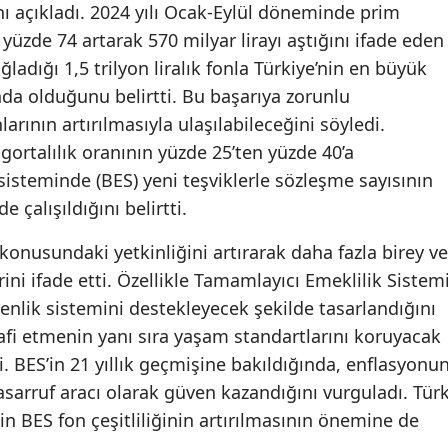
nı açıkladı. 2024 yılı Ocak-Eylül döneminde prim
Malatya
 yüzde 74 artarak 570 milyar lirayı aştığını ifade eden
adığı 1,5 trilyon liralık fonla Türkiye’nin en büyük
Manisa
a olduğunu belirtti. Bu başarıya zorunlu
Kahramanmaraş
rının artırılmasıyla ulaşılabileceğini söyledi.
gortalılık oranının yüzde 25’ten yüzde 40’a
Mardin
 sisteminde (BES) yeni teşviklerle sözleşme sayısının
Muğla
e çalışıldığını belirtti.
Muş
konusundaki yetkinliğini artırarak daha fazla birey ve
Nevşehir
ni ifade etti. Özellikle Tamamlayıcı Emeklilik Sistem
venlik sistemini destekleyecek şekilde tasarlandığını
Niğde
lafi etmenin yanı sıra yaşam standartlarını koruyacak
Ordu
i. BES’in 21 yıllık geçmişine bakıldığında, enflasyonu
tasarruf aracı olarak güven kazandığını vurguladı. Tür
Rize
in BES fon çeşitliliğinin artırılmasının önemine de
Sakarya