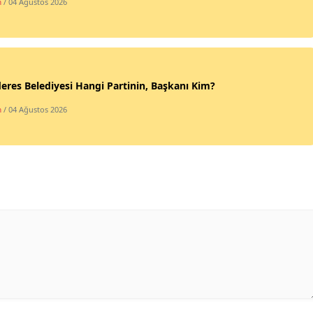
m
/ 04 Ağustos 2026
Yalova
Karabük
Kilis
res Belediyesi Hangi Partinin, Başkanı Kim?
m
/ 04 Ağustos 2026
Osmaniye
Düzce