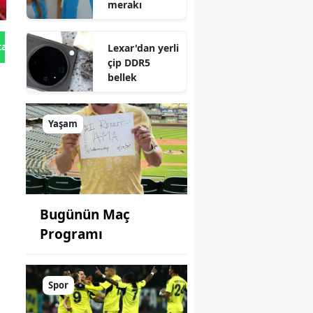
merakı
tan Gönder
Lexar'dan yerli
çip DDR5
bellek
Yaşam
Bugünün Maç
Programı
Spor