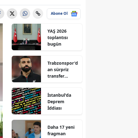
Abone Ol
YAŞ 2026
toplantısı
bugün
Trabzonspor'd
an sürpriz
transfer
hamlesi
İstanbul'da
Deprem
İddiası
Daha 17 yeni
fragman