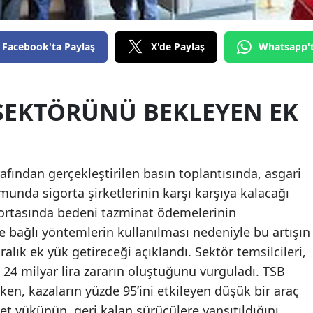
Edirne
Elazığ
Facebook'ta Paylaş
X'de Paylaş
Whatsapp'
Erzincan
 SEKTÖRÜNÜ BEKLEYEN EK
Erzurum
Eskişehir
Gaziantep
arafından gerçekleştirilen basın toplantısında, asgari
Giresun
unda sigorta şirketlerinin karşı karşıya kalacağı
sigortasında bedeni tazminat ödemelerinin
Gümüşhane
 bağlı yöntemlerin kullanılması nedeniyle bu artışın
Hakkari
iralık ek yük getireceği açıklandı. Sektör temsilcileri,
da 24 milyar lira zararın oluştuğunu vurguladı. TSB
Hatay
en, kazaların yüzde 95’ini etkileyen düşük bir araç
Isparta
 yükünün, geri kalan sürücülere yansıtıldığını