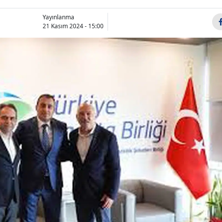
Bilecik
Yayınlanma
21 Kasım 2024 - 15:00
Bingöl
Bitlis
Bolu
Burdur
Bursa
Çanakkale
Çankırı
Çorum
Denizli
Diyarbakır