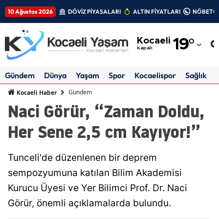
10 Ağustos 2026
DÖVİZ PİYASALARI
ALTIN FİYATLARI
NÖBETÇİ
Adana
Kocaeli
19
°
Adıyaman
Kapalı
Afyonkarahisar
Gündem
Dünya
Yaşam
Spor
Kocaelispor
Sağlık
Ağrı
Gündem
Kocaeli Haber
Naci Görür, “Zaman Doldu,
Amasya
Her Sene 2,5 cm Kayıyor!”
Ankara
Antalya
Tunceli'de düzenlenen bir deprem
Artvin
sempozyumuna katılan Bilim Akademisi
Kurucu Üyesi ve Yer Bilimci Prof. Dr. Naci
Aydın
Görür, önemli açıklamalarda bulundu.
Balıkesir