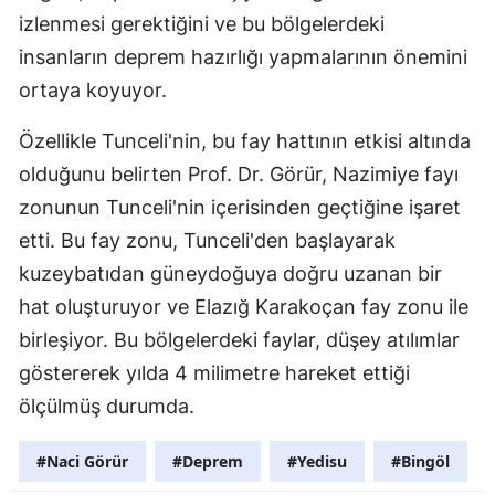
izlenmesi gerektiğini ve bu bölgelerdeki
Malatya
insanların deprem hazırlığı yapmalarının önemini
Manisa
ortaya koyuyor.
Kahramanmaraş
Özellikle Tunceli'nin, bu fay hattının etkisi altında
Mardin
olduğunu belirten Prof. Dr. Görür, Nazimiye fayı
zonunun Tunceli'nin içerisinden geçtiğine işaret
Muğla
etti. Bu fay zonu, Tunceli'den başlayarak
Muş
kuzeybatıdan güneydoğuya doğru uzanan bir
Nevşehir
hat oluşturuyor ve Elazığ Karakoçan fay zonu ile
birleşiyor. Bu bölgelerdeki faylar, düşey atılımlar
Niğde
göstererek yılda 4 milimetre hareket ettiği
Ordu
ölçülmüş durumda.
Rize
#Naci Görür
#Deprem
#Yedisu
#Bingöl
Sakarya