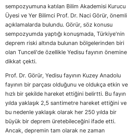
sempozyumuna katılan Bilim Akademisi Kurucu
Edirne
Üyesi ve Yer Bilimci Prof. Dr. Naci Görür, önemli
Elazığ
açıklamalarda bulundu. Görür, söz konusu
Erzincan
sempozyumda yaptığı konuşmada, Türkiye'nin
deprem riski altında bulunan bölgelerinden biri
Erzurum
olan Tunceli'de özellikle Yedisu fayının önemine
Eskişehir
dikkat çekti.
Gaziantep
Prof. Dr. Görür, Yedisu fayının Kuzey Anadolu
Giresun
fayının bir parçası olduğunu ve oldukça etkin ve
hızlı bir şekilde hareket ettiğini belirtti. Bu fayın
Gümüşhane
yılda yaklaşık 2,5 santimetre hareket ettiğini ve
Hakkari
bu nedenle yaklaşık olarak her 250 yılda bir
Hatay
büyük bir deprem üretebileceğini ifade etti.
Ancak, depremin tam olarak ne zaman
Isparta