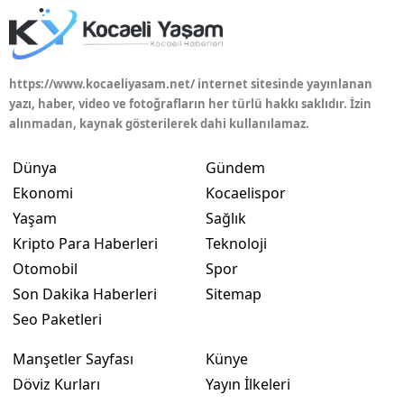
Yozgat
Zonguldak
https://www.kocaeliyasam.net/ internet sitesinde yayınlanan
yazı, haber, video ve fotoğrafların her türlü hakkı saklıdır. İzin
Aksaray
alınmadan, kaynak gösterilerek dahi kullanılamaz.
Bayburt
Dünya
Gündem
Karaman
Ekonomi
Kocaelispor
Yaşam
Sağlık
Kırıkkale
Kripto Para Haberleri
Teknoloji
Batman
Otomobil
Spor
Şırnak
Son Dakika Haberleri
Sitemap
Seo Paketleri
Bartın
Manşetler Sayfası
Künye
Ardahan
Döviz Kurları
Yayın İlkeleri
Iğdır