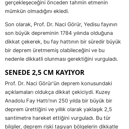
gerçekleşeceğini önceden tahmin etmenin
Mersin
mümkün olmadığını ekledi.
İstanbul
Son olarak, Prof. Dr. Naci Görür, Yedisu fayının
İzmir
son büyük depreminin 1784 yılında olduğuna
dikkat çekerek, bu fay hattının bir süredir büyük
Kars
bir deprem üretmemiş olabileceğini ve bu
Kastamonu
nedenle dikkatli olunması gerektiğini vurguladı.
Kayseri
SENEDE 2,5 CM KAYIYOR
Kırklareli
Prof. Dr. Naci Görür'ün deprem konusundaki
Kırşehir
açıklamaları oldukça dikkat çekiciydi. Kuzey
Anadolu Fay Hattı'nın 250 yılda bir büyük bir
Kocaeli
deprem ürettiğini ve yıllık olarak yaklaşık 2,5
Konya
santimetre hareket ettiğini vurguladı. Bu tür
Kütahya
bilgiler, deprem riski taşıyan bölgelerin dikkatle