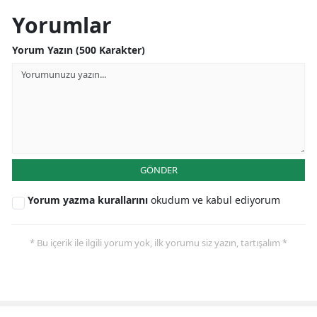
Yorumlar
Samsun
Yorum Yazın (500 Karakter)
Siirt
Sinop
Sivas
Tekirdağ
Tokat
GÖNDER
Trabzon
Yorum yazma kurallarını
okudum ve kabul ediyorum
Tunceli
* Bu içerik ile ilgili yorum yok, ilk yorumu siz yazın, tartışalım *
Şanlıurfa
Uşak
Van