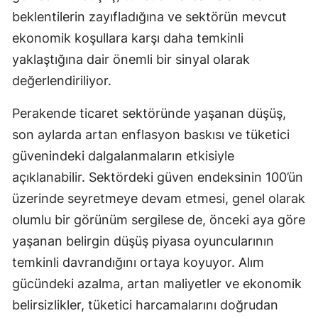
beklentilerin zayıfladığına ve sektörün mevcut
Malatya
ekonomik koşullara karşı daha temkinli
Manisa
yaklaştığına dair önemli bir sinyal olarak
Kahramanmaraş
değerlendiriliyor.
Mardin
Perakende ticaret sektöründe yaşanan düşüş,
son aylarda artan enflasyon baskısı ve tüketici
Muğla
güvenindeki dalgalanmaların etkisiyle
Muş
açıklanabilir. Sektördeki güven endeksinin 100’ün
Nevşehir
üzerinde seyretmeye devam etmesi, genel olarak
olumlu bir görünüm sergilese de, önceki aya göre
Niğde
yaşanan belirgin düşüş piyasa oyuncularının
Ordu
temkinli davrandığını ortaya koyuyor. Alım
gücündeki azalma, artan maliyetler ve ekonomik
Rize
belirsizlikler, tüketici harcamalarını doğrudan
Sakarya