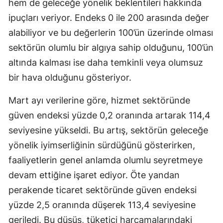
hem de geleceğe yönelik beklentileri hakkında
Mersin
ipuçları veriyor. Endeks 0 ile 200 arasında değer
alabiliyor ve bu değerlerin 100’ün üzerinde olması
İstanbul
sektörün olumlu bir algıya sahip olduğunu, 100’ün
İzmir
altında kalması ise daha temkinli veya olumsuz
Kars
bir hava olduğunu gösteriyor.
Kastamonu
Mart ayı verilerine göre, hizmet sektöründe
güven endeksi yüzde 0,2 oranında artarak 114,4
Kayseri
seviyesine yükseldi. Bu artış, sektörün geleceğe
Kırklareli
yönelik iyimserliğinin sürdüğünü gösterirken,
Kırşehir
faaliyetlerin genel anlamda olumlu seyretmeye
devam ettiğine işaret ediyor. Öte yandan
Kocaeli
perakende ticaret sektöründe güven endeksi
Konya
yüzde 2,5 oranında düşerek 113,4 seviyesine
Kütahya
geriledi. Bu düşüş, tüketici harcamalarındaki