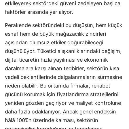
etkileyerek sektördeki güveni zedeleyen başlıca
Samsun
faktörler arasında yer alıyor.
Siirt
Perakende sektöründeki bu düşüşün, hem küçük
Sinop
esnaf hem de büyük mağazacılık zincirleri
açısından olumsuz etkiler doğurabileceği
Sivas
düşünülüyor. Tüketici alışkanlıklarındaki değişim,
Tekirdağ
dijital ticaretin hızla yayılması ve ekonomik
daralmalara karşı alınan tedbirler, sektörün kısa
Tokat
vadeli beklentilerinde dalgalanmaların sürmesine
Trabzon
neden olabilir. Bu ortamda firmalar, rekabet
Tunceli
gücünü korumak için fiyatlandırma stratejilerini
yeniden gözden geçiriyor ve maliyet kontrolüne
Şanlıurfa
daha fazla odaklanıyor. Ancak genel endeksin
Uşak
hâlâ 100’ün üzerinde kalması, sektörün
Van
potansiyelini koruduğunu ve toparlanma