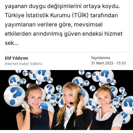
yaşanan duygu değişimlerini ortaya koydu.
Bilecik
Türkiye İstatistik Kurumu (TÜİK) tarafından
Bingöl
yayımlanan verilere göre, mevsimsel
Bitlis
etkilerden arındırılmış güven endeksi hizmet
sek...
Bolu
Burdur
Elif Yıldırım
Yayınlanma
31 Mart 2025 - 15:10
İnternet Haber Editörü
Bursa
Çanakkale
Çankırı
Çorum
Denizli
Diyarbakır