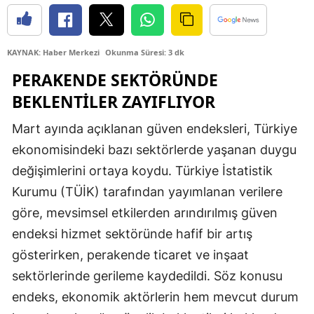
Edirne
Elazığ
KAYNAK: Haber Merkezi
Okunma Süresi: 3 dk
Erzincan
PERAKENDE SEKTÖRÜNDE
BEKLENTILER ZAYIFLIYOR
Erzurum
Mart ayında açıklanan güven endeksleri, Türkiye
Eskişehir
ekonomisindeki bazı sektörlerde yaşanan duygu
Gaziantep
değişimlerini ortaya koydu. Türkiye İstatistik
Giresun
Kurumu (TÜİK) tarafından yayımlanan verilere
göre, mevsimsel etkilerden arındırılmış güven
Gümüşhane
endeksi hizmet sektöründe hafif bir artış
Hakkari
gösterirken, perakende ticaret ve inşaat
sektörlerinde gerileme kaydedildi. Söz konusu
Hatay
endeks, ekonomik aktörlerin hem mevcut durum
Isparta