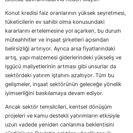
Yalova
Konut kredisi faiz oranlarının yüksek seyretmesi,
tüketicilerin ev sahibi olma konusundaki
Karabük
kararlarını ertelemesine yol açarken, bu durum
Kilis
müteahhitler ve inşaat şirketleri açısından
Osmaniye
belirsizliği artırıyor. Ayrıca arsa fiyatlarındaki
artış, yapı malzemesi giderlerindeki yükseliş ve
Düzce
işgücü maliyetlerinin artması gibi unsurlar da
sektördeki yatırım iştahını azaltıyor. Tüm bu
gelişmeler, inşaat sektörünün geleceğe yönelik
iyimserliğini baskılamaya devam ediyor.
Ancak sektör temsilcileri, kentsel dönüşüm
projeleri ve kamu destekli yatırımların etkisiyle
uzun vadede yeniden canlanma beklentisini