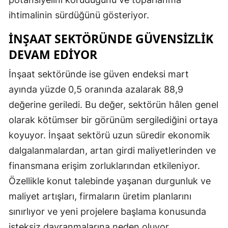
ihtimalinin sürdüğünü gösteriyor.
Yozgat
İNŞAAT SEKTÖRÜNDE GÜVENSIZLIK
Zonguldak
DEVAM EDIYOR
Aksaray
İnşaat sektöründe ise güven endeksi mart
Bayburt
ayında yüzde 0,5 oranında azalarak 88,9
Karaman
değerine geriledi. Bu değer, sektörün hâlen genel
olarak kötümser bir görünüm sergilediğini ortaya
Kırıkkale
koyuyor. İnşaat sektörü uzun süredir ekonomik
Batman
dalgalanmalardan, artan girdi maliyetlerinden ve
Şırnak
finansmana erişim zorluklarından etkileniyor.
Özellikle konut talebinde yaşanan durgunluk ve
Bartın
maliyet artışları, firmaların üretim planlarını
Ardahan
sınırlıyor ve yeni projelere başlama konusunda
isteksiz davranmalarına neden oluyor.
Iğdır