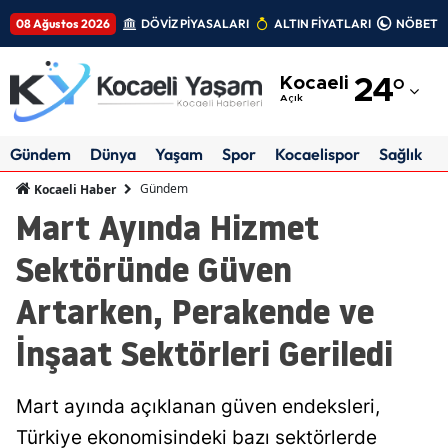
08 Ağustos 2026
DÖVİZ PİYASALARI
ALTIN FİYATLARI
NÖBETÇİ
Adana
Kocaeli
24
°
Adıyaman
Açık
Afyonkarahisar
Gündem
Dünya
Yaşam
Spor
Kocaelispor
Sağlık
Ağrı
Gündem
Kocaeli Haber
Mart Ayında Hizmet
Amasya
Sektöründe Güven
Ankara
Artarken, Perakende ve
Antalya
İnşaat Sektörleri Geriledi
Artvin
Aydın
Mart ayında açıklanan güven endeksleri,
Balıkesir
Türkiye ekonomisindeki bazı sektörlerde