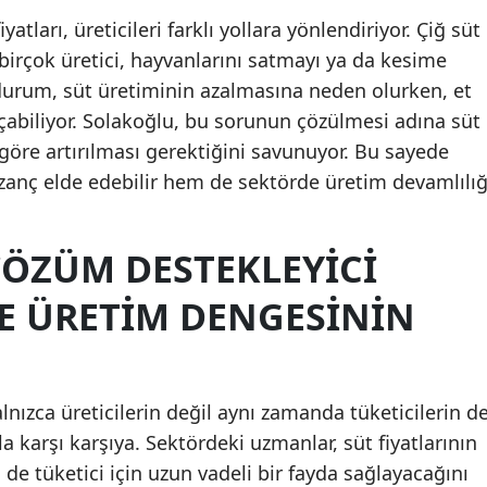
yatları, üreticileri farklı yollara yönlendiriyor. Çiğ süt
Samsun
birçok üretici, hayvanlarını satmayı ya da kesime
Siirt
durum, süt üretiminin azalmasına neden olurken, et
çabiliyor. Solakoğlu, bu sorunun çözülmesi adına süt
Sinop
e göre artırılması gerektiğini savunuyor. Bu sayede
Sivas
azanç elde edebilir hem de sektörde üretim devamlılığ
Tekirdağ
ÇÖZÜM DESTEKLEYICI
Tokat
VE ÜRETIM DENGESININ
Trabzon
Tunceli
Şanlıurfa
alnızca üreticilerin değil aynı zamanda tüketicilerin d
Uşak
 karşı karşıya. Sektördeki uzmanlar, süt fiyatlarının
de tüketici için uzun vadeli bir fayda sağlayacağını
Van