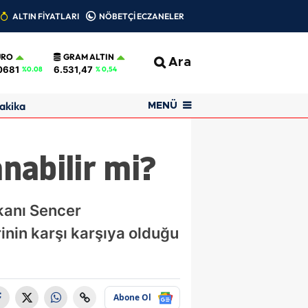
ALTIN FİYATLARI
NÖBETÇİ ECZANELER
URO
GRAM ALTIN
Ara
0681
6.531,47
%0.08
% 0,54
akika
MENÜ
anabilir mi?
şkanı Sencer
rinin karşı karşıya olduğu
Abone Ol