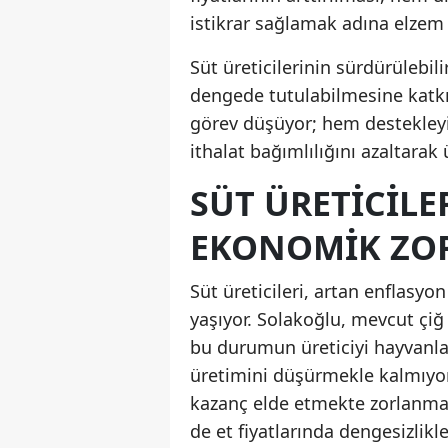
istikrar sağlamak adına elzem 
Süt üreticilerinin sürdürülebil
dengede tutulabilmesine katkı
görev düşüyor; hem destekleyi
ithalat bağımlılığını azaltarak
SÜT ÜRETICILE
EKONOMIK ZO
Süt üreticileri, artan enflasyo
yaşıyor. Solakoğlu, mevcut çiğ 
bu durumun üreticiyi hayvanlar
üretimini düşürmekle kalmıyor,
kazanç elde etmekte zorlanmas
de et fiyatlarında dengesizlikle