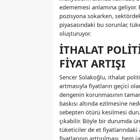
edememesi anlamına geliyor. B
pozisyona sokarken, sektördek
piyasasındaki bu sorunlar, tüke
oluşturuyor.
İTHALAT POLIT
FIYAT ARTIŞI
Sencer Solakoğlu, ithalat poli
artmasıyla fiyatların geçici ol
dengenin korunmasının tamamen 
baskısı altında ezilmesine ned
sebepten ötürü kesilmesi durum
çıkabilir. Böyle bir durumda ür
tüketiciler de et fiyatlarındak
fiyatlarının arttırılması, hem 