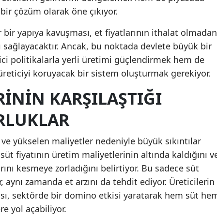
bir çözüm olarak öne çıkıyor.
Malatya
ir bir yapıya kavuşması, et fiyatlarının ithalat olmadan
Manisa
 sağlayacaktır. Ancak, bu noktada devlete büyük bir
Kahramanmaraş
ci politikalarla yerli üretimi güçlendirmek hem de
 üreticiyi koruyacak bir sistem oluşturmak gerekiyor.
Mardin
RININ KARŞILAŞTIĞI
Muğla
RLUKLAR
Muş
Nevşehir
n ve yükselen maliyetler nedeniyle büyük sıkıntılar
süt fiyatının üretim maliyetlerinin altında kaldığını v
Niğde
ını kesmeye zorladığını belirtiyor. Bu sadece süt
Ordu
 aynı zamanda et arzını da tehdit ediyor. Üreticilerin
Rize
ı, sektörde bir domino etkisi yaratarak hem süt he
re yol açabiliyor.
Sakarya