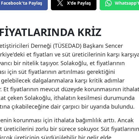
Facebook'ta Paylaş
X'de Paylaş
Whatsapp'
Edirne
Elazığ
 FIYATLARINDA KRIZ
Erzincan
Yetiştiricileri Derneği (TÜSEDAD) Başkanı Sencer
Erzurum
iye'deki et fiyatları ve süt üreticilerinin karşı karşıy
Eskişehir
cı bir nitelik taşıyor. Solakoğlu, et fiyatlarının
 için süt fiyatlarının artırılması gerektiğini
Gaziantep
gelebilecek dalgalanmalara karşı kritik adımlar
Giresun
r. Et fiyatlarının mevcut düzeyde korunmasının ithala
Gümüşhane
kat çeken Solakoğlu, ithalatın kesilmesi durumunda
 katına çıkabileceğine dair çarpıcı bir uyarıda bulundu.
Hakkari
enin korunması için ithalata bağımlılık arttı. Ancak
Hatay
t üreticilerini zorlu bir sürece sokuyor. Süt fiyatlarını
Isparta
rçok üreticinin sürdürülebilir bir gelir elde