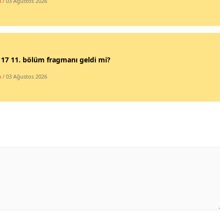
m
/ 03 Ağustos 2026
Yalova
Karabük
17 11. bölüm fragmanı geldi mi?
Kilis
m
/ 03 Ağustos 2026
Osmaniye
Düzce