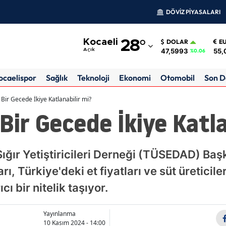
DÖVİZ PİYASALARI
Adana
Kocaeli
28
°
DOLAR
E
Adıyaman
47,5993
55,
Açık
%0.06
Afyonkarahisar
ocaelispor
Sağlık
Teknoloji
Ekonomi
Otomobil
Son D
Ağrı
 Bir Gecede İkiye Katlanabilir mi?
 Bir Gecede İkiye Katl
Amasya
Ankara
Sığır Yetiştiricileri Derneği (TÜSEDAD) Ba
Antalya
ı, Türkiye'deki et fiyatları ve süt üreticile
Artvin
ı bir nitelik taşıyor.
Aydın
Yayınlanma
Balıkesir
10 Kasım 2024 - 14:00