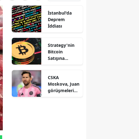
İstanbul'da
Deprem
İddiası
Strategy'nin
Bitcoin
Satışına
Saylor'dan
Açıklama
CSKA
Moskova, Juan
görüşmelerind
en çekildi