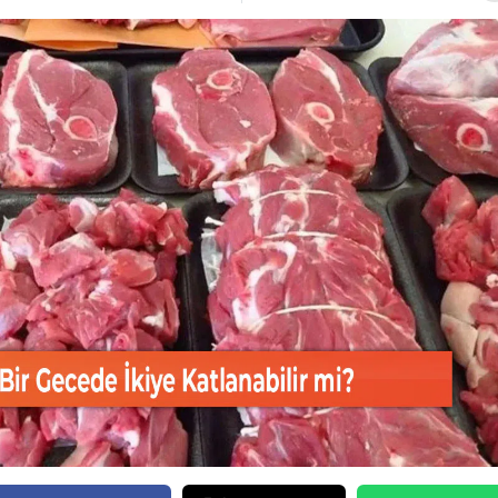
Bilecik
Bingöl
Bitlis
Bolu
Burdur
Bursa
Çanakkale
Çankırı
Çorum
Denizli
Diyarbakır