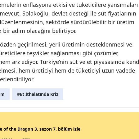
emelerin enflasyona etkisi ve tüketicilere yansımaları
Yozgat
evcut. Solakoğlu, devlet desteği ile süt fiyatlarının
düzenlenmesinin, sektörde sürdürülebilir bir üretim
Zonguldak
bir adım olacağını belirtiyor.
Aksaray
 gözden geçirilmesi, yerli üretimin desteklenmesi ve
Bayburt
üreticilere teşvikler sağlanması gibi çözümler,
em arz ediyor. Türkiye’nin süt ve et piyasasında kend
Karaman
nelmesi, hem üreticiyi hem de tüketiciyi uzun vadede
Kırıkkale
rlendiriliyor.
Batman
Zam
#Et İthalatında Kriz
Şırnak
Bartın
Ardahan
 of the Dragon 3. sezon 7. bölüm izle
Iğdır