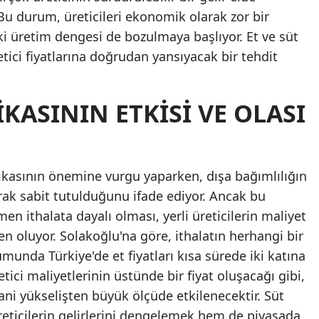
u durum, üreticileri ekonomik olarak zor bir
Mersin
i üretim dengesi de bozulmaya başlıyor. Et ve süt
İstanbul
tici fiyatlarına doğrudan yansıyacak bir tehdit
İzmir
IKASININ ETKISI VE OLASI
Kars
Kastamonu
Kayseri
tikasının önemine vurgu yaparken, dışa bağımlılığın
arak sabit tutulduğunu ifade ediyor. Ancak bu
Kırklareli
ithalata dayalı olması, yerli üreticilerin maliyet
Kırşehir
en oluyor. Solakoğlu'na göre, ithalatın herhangi bir
Kocaeli
unda Türkiye'de et fiyatları kısa sürede iki katına
etici maliyetlerinin üstünde bir fiyat oluşacağı gibi,
Konya
i ani yükselişten büyük ölçüde etkilenecektir. Süt
Kütahya
üreticilerin gelirlerini dengelemek hem de piyasada