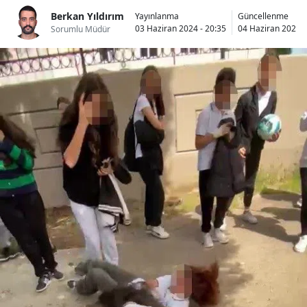
Bilecik
Berkan Yıldırım
Yayınlanma
Güncellenme
03 Haziran 2024 - 20:35
04 Haziran 2024 -
Sorumlu Müdür
Bingöl
Bitlis
Bolu
Burdur
Bursa
Çanakkale
Çankırı
Çorum
Denizli
Diyarbakır