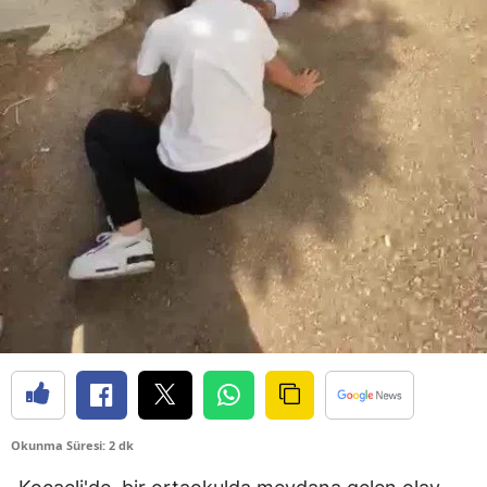
Edirne
Elazığ
Erzincan
Erzurum
Eskişehir
Gaziantep
Giresun
Gümüşhane
Hakkari
Hatay
Okunma Süresi: 2 dk
Isparta