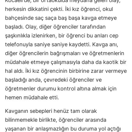
Kocaeli'de, bir ortaokulda meydana gelen olay,
Mersin
herkesin dikkatini çekti. İki kız öğrenci, okul
bahçesinde saç saça baş başa kavga etmeye
İstanbul
başladı. Olay, diğer öğrenciler tarafından
İzmir
şaşkınlıkla izlenirken, bir öğrenci bu anları cep
telefonuyla saniye saniye kaydetti. Kavga anı,
Kars
diğer öğrencilerin bağrışmaları ve öğretmenlerin
Kastamonu
müdahale etmeye çalışmasıyla daha da kaotik bir
Kayseri
hal aldı. İki kız öğrencinin birbirine zarar vermeye
başladığı anda, çevredeki öğrenciler ve
Kırklareli
öğretmenler durumu kontrol altına almak için
Kırşehir
hemen müdahale etti.
Kocaeli
Kavganın sebepleri henüz tam olarak
Konya
bilinmemekle birlikte, öğrenciler arasında
yaşanan bir anlaşmazlığın bu duruma yol açtığı
Kütahya