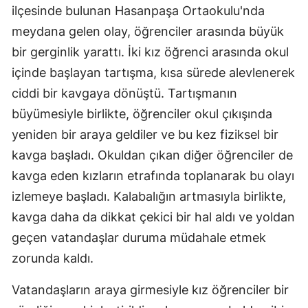
ilçesinde bulunan Hasanpaşa Ortaokulu'nda
Samsun
meydana gelen olay, öğrenciler arasında büyük
Siirt
bir gerginlik yarattı. İki kız öğrenci arasında okul
içinde başlayan tartışma, kısa sürede alevlenerek
Sinop
ciddi bir kavgaya dönüştü. Tartışmanın
Sivas
büyümesiyle birlikte, öğrenciler okul çıkışında
yeniden bir araya geldiler ve bu kez fiziksel bir
Tekirdağ
kavga başladı. Okuldan çıkan diğer öğrenciler de
Tokat
kavga eden kızların etrafında toplanarak bu olayı
Trabzon
izlemeye başladı. Kalabalığın artmasıyla birlikte,
kavga daha da dikkat çekici bir hal aldı ve yoldan
Tunceli
geçen vatandaşlar duruma müdahale etmek
Şanlıurfa
zorunda kaldı.
Uşak
Vatandaşların araya girmesiyle kız öğrenciler bir
Van