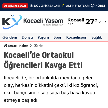
06 Ağustos 2026
DÖVİZ PİYASALARI
ALTIN FİYATLARI
NÖBETÇİ
Adana
Kocaeli
27
°
Adıyaman
Açık
Afyonkarahisar
Gündem
Dünya
Yaşam
Spor
Kocaelispor
Sağlık
Ağrı
Gündem
Kocaeli Haber
Kocaeli’de Ortaokul
Amasya
Öğrencileri Kavga Etti
Ankara
Antalya
Kocaeli'de, bir ortaokulda meydana gelen
Artvin
olay, herkesin dikkatini çekti. İki kız öğrenci,
okul bahçesinde saç saça baş başa kavga
Aydın
etmeye başladı.
Balıkesir