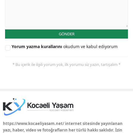
Yalova
Karabük
GÖNDER
Kilis
Yorum yazma kurallarını
okudum ve kabul ediyorum
Osmaniye
Düzce
* Bu içerik ile ilgili yorum yok, ilk yorumu siz yazın, tartışalım *
https://www.kocaeliyasam.net/ internet sitesinde yayınlanan
yazı, haber, video ve fotoğrafların her türlü hakkı saklıdır. İzin