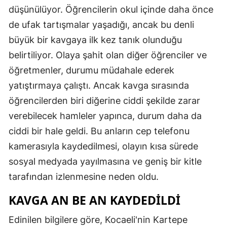
düşünülüyor. Öğrencilerin okul içinde daha önce
Malatya
de ufak tartışmalar yaşadığı, ancak bu denli
Manisa
büyük bir kavgaya ilk kez tanık olunduğu
belirtiliyor. Olaya şahit olan diğer öğrenciler ve
Kahramanmaraş
öğretmenler, durumu müdahale ederek
Mardin
yatıştırmaya çalıştı. Ancak kavga sırasında
Muğla
öğrencilerden biri diğerine ciddi şekilde zarar
verebilecek hamleler yapınca, durum daha da
Muş
ciddi bir hale geldi. Bu anların cep telefonu
Nevşehir
kamerasıyla kaydedilmesi, olayın kısa sürede
Niğde
sosyal medyada yayılmasına ve geniş bir kitle
tarafından izlenmesine neden oldu.
Ordu
KAVGA AN BE AN KAYDEDILDI
Rize
Edinilen bilgilere göre, Kocaeli'nin Kartepe
Sakarya