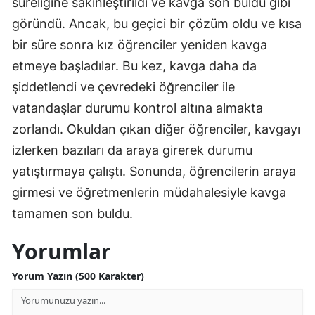
süreliğine sakinleştirildi ve kavga son buldu gibi
göründü. Ancak, bu geçici bir çözüm oldu ve kısa
Yozgat
bir süre sonra kız öğrenciler yeniden kavga
Zonguldak
etmeye başladılar. Bu kez, kavga daha da
Aksaray
şiddetlendi ve çevredeki öğrenciler ile
vatandaşlar durumu kontrol altına almakta
Bayburt
zorlandı. Okuldan çıkan diğer öğrenciler, kavgayı
Karaman
izlerken bazıları da araya girerek durumu
Kırıkkale
yatıştırmaya çalıştı. Sonunda, öğrencilerin araya
girmesi ve öğretmenlerin müdahalesiyle kavga
Batman
tamamen son buldu.
Şırnak
Yorumlar
Bartın
Yorum Yazın (500 Karakter)
Ardahan
Iğdır