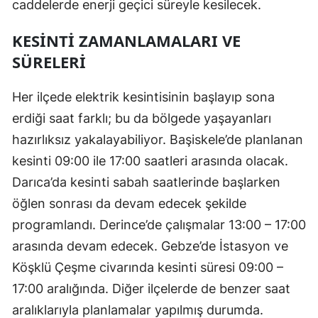
caddelerde enerji geçici süreyle kesilecek.
Malatya
KESINTI ZAMANLAMALARI VE
Manisa
SÜRELERI
Kahramanmaraş
Her ilçede elektrik kesintisinin başlayıp sona
Mardin
erdiği saat farklı; bu da bölgede yaşayanları
Muğla
hazırlıksız yakalayabiliyor. Başiskele’de planlanan
kesinti 09:00 ile 17:00 saatleri arasında olacak.
Muş
Darıca’da kesinti sabah saatlerinde başlarken
Nevşehir
öğlen sonrası da devam edecek şekilde
programlandı. Derince’de çalışmalar 13:00 – 17:00
Niğde
arasında devam edecek. Gebze’de İstasyon ve
Ordu
Köşklü Çeşme civarında kesinti süresi 09:00 –
Rize
17:00 aralığında. Diğer ilçelerde de benzer saat
aralıklarıyla planlamalar yapılmış durumda.
Sakarya