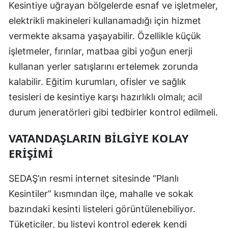
Kesintiye uğrayan bölgelerde esnaf ve işletmeler,
Yozgat
elektrikli makineleri kullanamadığı için hizmet
vermekte aksama yaşayabilir. Özellikle küçük
Zonguldak
işletmeler, fırınlar, matbaa gibi yoğun enerji
Aksaray
kullanan yerler satışlarını ertelemek zorunda
Bayburt
kalabilir. Eğitim kurumları, ofisler ve sağlık
tesisleri de kesintiye karşı hazırlıklı olmalı; acil
Karaman
durum jeneratörleri gibi tedbirler kontrol edilmeli.
Kırıkkale
VATANDAŞLARIN BILGIYE KOLAY
Batman
ERIŞIMI
Şırnak
SEDAŞ’ın resmi internet sitesinde “Planlı
Bartın
Kesintiler” kısmından ilçe, mahalle ve sokak
Ardahan
bazındaki kesinti listeleri görüntülenebiliyor.
Tüketiciler, bu listeyi kontrol ederek kendi
Iğdır