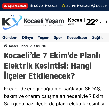
07 Ağustos 2026
DÖVİZ PİYASALARI
ALTIN FİYATLARI
NÖBETÇİ
Adana
Kocaeli
22
°
Adıyaman
Açık
Afyonkarahisar
Gündem
Dünya
Yaşam
Spor
Kocaelispor
Sağlık
Ağrı
Gündem
Kocaeli Haber
Kocaeli’de 7 Ekim’de Planlı
Amasya
Elektrik Kesintisi: Hangi
Ankara
İlçeler Etkilenecek?
Antalya
Artvin
Kocaeli’de enerji dağıtımını sağlayan SEDAŞ,
Aydın
bakım ve onarım çalışmaları nedeniyle 7 Ekim
Salı günü bazı ilçelerde planlı elektrik kesintisi
Balıkesir