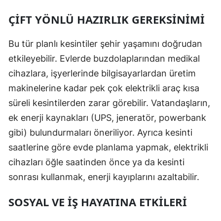
Samsun
ÇIFT YÖNLÜ HAZIRLIK GEREKSINIMI
Siirt
Bu tür planlı kesintiler şehir yaşamını doğrudan
Sinop
etkileyebilir. Evlerde buzdolaplarından medikal
cihazlara, işyerlerinde bilgisayarlardan üretim
Sivas
makinelerine kadar pek çok elektrikli araç kısa
Tekirdağ
süreli kesintilerden zarar görebilir. Vatandaşların,
ek enerji kaynakları (UPS, jeneratör, powerbank
Tokat
gibi) bulundurmaları öneriliyor. Ayrıca kesinti
Trabzon
saatlerine göre evde planlama yapmak, elektrikli
Tunceli
cihazları öğle saatinden önce ya da kesinti
sonrası kullanmak, enerji kayıplarını azaltabilir.
Şanlıurfa
Uşak
SOSYAL VE İŞ HAYATINA ETKILERI
Van