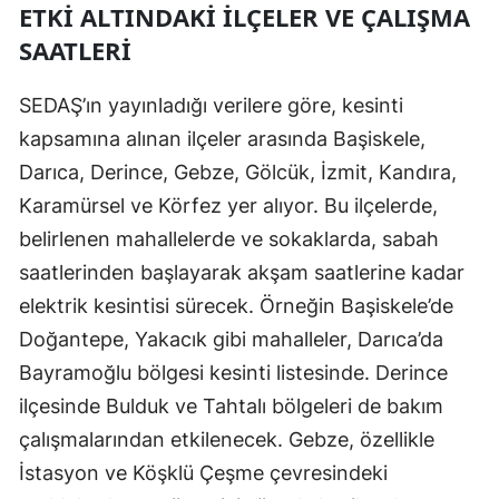
ETKI ALTINDAKI İLÇELER VE ÇALIŞMA
Mersin
SAATLERI
İstanbul
SEDAŞ’ın yayınladığı verilere göre, kesinti
İzmir
kapsamına alınan ilçeler arasında Başiskele,
Kars
Darıca, Derince, Gebze, Gölcük, İzmit, Kandıra,
Karamürsel ve Körfez yer alıyor. Bu ilçelerde,
Kastamonu
belirlenen mahallelerde ve sokaklarda, sabah
Kayseri
saatlerinden başlayarak akşam saatlerine kadar
Kırklareli
elektrik kesintisi sürecek. Örneğin Başiskele’de
Doğantepe, Yakacık gibi mahalleler, Darıca’da
Kırşehir
Bayramoğlu bölgesi kesinti listesinde. Derince
Kocaeli
ilçesinde Bulduk ve Tahtalı bölgeleri de bakım
çalışmalarından etkilenecek. Gebze, özellikle
Konya
İstasyon ve Köşklü Çeşme çevresindeki
Kütahya