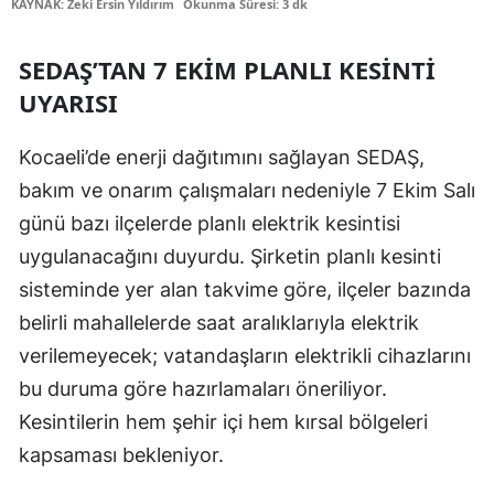
KAYNAK: Zeki Ersin Yıldırım
Okunma Süresi: 3 dk
Edirne
SEDAŞ’TAN 7 EKIM PLANLI KESINTI
Elazığ
UYARISI
Erzincan
Kocaeli’de enerji dağıtımını sağlayan SEDAŞ,
Erzurum
bakım ve onarım çalışmaları nedeniyle 7 Ekim Salı
Eskişehir
günü bazı ilçelerde planlı elektrik kesintisi
Gaziantep
uygulanacağını duyurdu. Şirketin planlı kesinti
sisteminde yer alan takvime göre, ilçeler bazında
Giresun
belirli mahallelerde saat aralıklarıyla elektrik
Gümüşhane
verilemeyecek; vatandaşların elektrikli cihazlarını
bu duruma göre hazırlamaları öneriliyor.
Hakkari
Kesintilerin hem şehir içi hem kırsal bölgeleri
Hatay
kapsaması bekleniyor.
Isparta