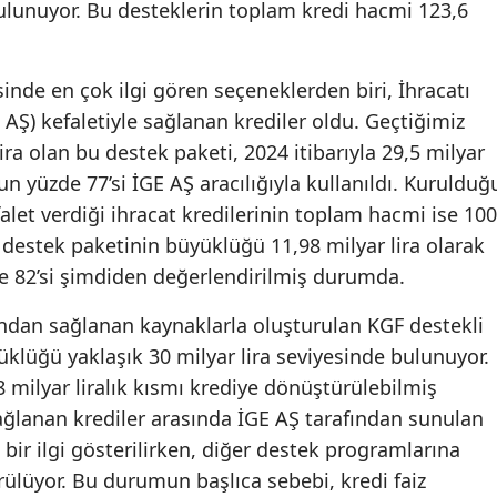
lunuyor. Bu desteklerin toplam kredi hacmi 123,6
Mersin
İstanbul
nde en çok ilgi gören seçeneklerden biri, İhracatı
 AŞ) kefaletiyle sağlanan krediler oldu. Geçtiğimiz
İzmir
lira olan bu destek paketi, 2024 itibarıyla 29,5 milyar
Kars
un yüzde 77’si İGE AŞ aracılığıyla kullanıldı. Kurulduğ
let verdiği ihracat kredilerinin toplam hacmi ise 100
Kastamonu
at destek paketinin büyüklüğü 11,98 milyar lira olarak
Kayseri
de 82’si şimdiden değerlendirilmiş durumda.
Kırklareli
ından sağlanan kaynaklarla oluşturulan KGF destekli
Kırşehir
üklüğü yaklaşık 30 milyar lira seviyesinde bulunuyor.
 milyar liralık kısmı krediye dönüştürülebilmiş
Kocaeli
ağlanan krediler arasında İGE AŞ tarafından sunulan
Konya
bir ilgi gösterilirken, diğer destek programlarına
ülüyor. Bu durumun başlıca sebebi, kredi faiz
Kütahya