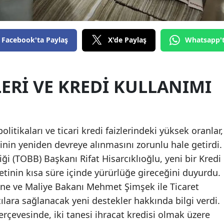
Edirne
Elazığ
Facebook'ta Paylaş
X'de Paylaş
Whatsapp'
Erzincan
Erzurum
LERI VE KREDI KULLANIMI
Eskişehir
Gaziantep
itikaları ve ticari kredi faizlerindeki yüksek oranlar,
Giresun
minin yeniden devreye alınmasını zorunlu hale getirdi.
Gümüşhane
iği (TOBB) Başkanı Rifat Hisarcıklıoğlu, yeni bir Kredi
tinin kısa süre içinde yürürlüğe gireceğini duyurdu.
Hakkari
ne ve Maliye Bakanı Mehmet Şimşek ile Ticaret
Hatay
lara sağlanacak yeni destekler hakkında bilgi verdi.
çevesinde, iki tanesi ihracat kredisi olmak üzere
Isparta