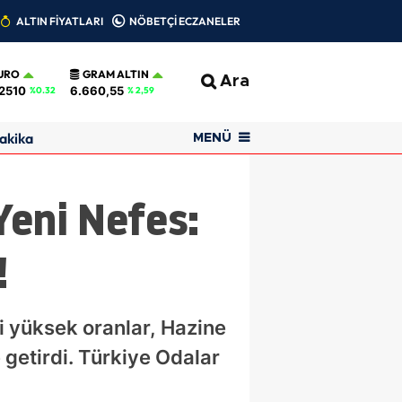
ALTIN FİYATLARI
NÖBETÇİ ECZANELER
URO
GRAM ALTIN
Ara
2510
6.660,55
%0.32
% 2,59
akika
MENÜ
Yeni Nefes:
!
ki yüksek oranlar, Hazine
 getirdi. Türkiye Odalar