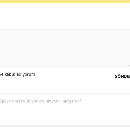
Yozgat
Zonguldak
Aksaray
Bayburt
Karaman
Kırıkkale
e kabul ediyorum
GÖNDE
Batman
Şırnak
 ilgili yorum yok, ilk yorumu siz yazın, tartışalım *
Bartın
Ardahan
Iğdır