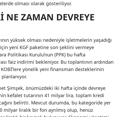
elerde olması olarak gösteriliyor.
Malatya
RI NE ZAMAN DEVREYE
Manisa
Kahramanmaraş
ının yüksek olması nedeniyle işletmelerin yaşadığı
Mardin
k için yeni KGF paketine son şeklini vermeye
Muğla
ara Politikası Kurulu’nun (PPK) bu hafta
ası faiz indirimi bekleniyor. Bu toplantının ardından
Muş
 KOBİ’lere yönelik yeni finansman desteklerinin
Nevşehir
 planlanıyor.
Niğde
et Şimşek, önümüzdeki iki hafta içinde devreye
Ordu
in kefalet tutarının 41 milyar lira, toplam kredi
acağını belirtti. Mevcut durumda, bu kategoride yer
Rize
40 milyar liralık bir fon ayrılmış olup, henüz
Sakarya