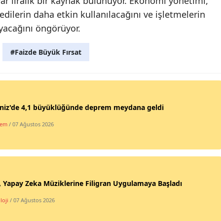
ar liralık bir kaynak bulunuyor. Ekonomi yönetimi,
edilerin daha etkin kullanılacağını ve işletmelerin
Samsun
ayacağını öngörüyor.
Siirt
#Faizde Büyük Fırsat
Sinop
Sivas
Tekirdağ
niz'de 4,1 büyüklüğünde deprem meydana geldi
Tokat
dem
/ 07 Ağustos 2026
Trabzon
Tunceli
Şanlıurfa
 Yapay Zeka Müziklerine Filigran Uygulamaya Başladı
Uşak
loji
/ 07 Ağustos 2026
Van