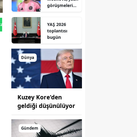
görüşmelerind
en çekildi
YAŞ 2026
tan Gönder
toplantısı
bugün
Dünya
Kuzey Kore'den
geldiği düşünülüyor
Gündem