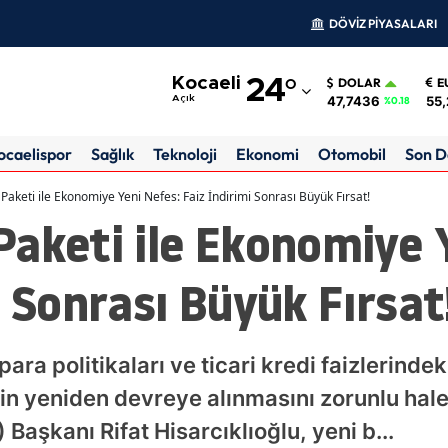
DÖVİZ PİYASALARI
Adana
Kocaeli
24
°
DOLAR
E
Adıyaman
47,7436
55,
Açık
%0.18
Afyonkarahisar
ocaelispor
Sağlık
Teknoloji
Ekonomi
Otomobil
Son D
Ağrı
Paketi ile Ekonomiye Yeni Nefes: Faiz İndirimi Sonrası Büyük Fırsat!
aketi ile Ekonomiye 
Amasya
Ankara
i Sonrası Büyük Fırsat
Antalya
Artvin
ra politikaları ve ticari kredi faizlerinde
Aydın
nin yeniden devreye alınmasını zorunlu hale
 Başkanı Rifat Hisarcıklıoğlu, yeni b...
Balıkesir