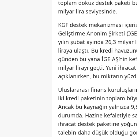
toplam dokuz destek paketi bu
milyar lira seviyesinde.
KGF destek mekanizması içerisi
Geliştirme Anonim Şirketi (İGE
yılın şubat ayında 26,3 milyar 
liraya ulaştı. Bu kredi havuzun
günden bu yana İGE AŞ’nin kefa
milyar lirayı geçti. Yeni ihrac
açıklanırken, bu miktarın yüz
Uluslararası finans kuruluşlar
iki kredi paketinin toplam büy
Ancak bu kaynağın yalnızca 9,8
durumda. Hazine kefaletiyle s
ihracat destek paketine yoğun 
talebin daha düşük olduğu gör