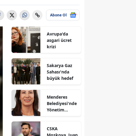
Abone Ol
Avrupa'da
asgari ücret
krizi
Sakarya Gaz
Sahası'nda
büyük hedef
Menderes
Belediyesi'nde
Yönetim
Kimde?
CSKA
Moskova, Juan