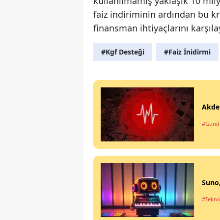
kullanılmamış yaklaşık 10 mily
faiz indiriminin ardından bu kr
finansman ihtiyaçlarını karşıl
#Kgf Desteği
#Faiz İnidirmi
Akde
#Gün
Suno,
#Tekno