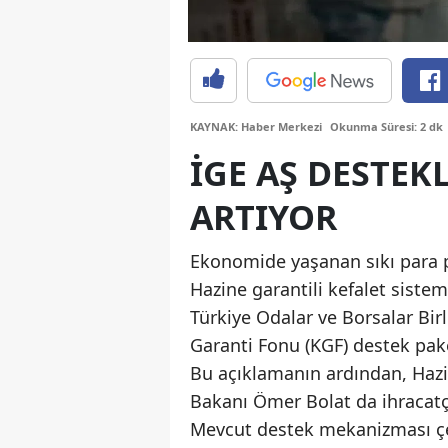
KAYNAK: Haber Merkezi
Okunma Süresi: 2 dk
İGE AŞ DESTEK
ARTIYOR
Ekonomide yaşanan sıkı para pol
Hazine garantili kefalet siste
Türkiye Odalar ve Borsalar Birl
Garanti Fonu (KGF) destek pake
Bu açıklamanın ardından, Hazi
Bakanı Ömer Bolat da ihracatçı
Mevcut destek mekanizması çer