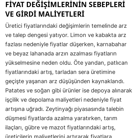
FIYAT DEĞIŞIMLERININ SEBEPLERI
Yozgat
VE GIRDI MALIYETLERI
Zonguldak
Üretici fiyatlarındaki değişimlerin temelinde arz
ve talep dengesi yatıyor. Limon ve kabakta arz
Aksaray
fazlası nedeniyle fiyatlar düşerken, karnabahar
Bayburt
ve beyaz lahanada arzın azalması fiyatların
Karaman
yükselmesine neden oldu. Öte yandan, patlıcan
fiyatlarındaki artış, tarladan sera üretimine
Kırıkkale
geçişte yaşanan arz düşüşünden kaynaklandı.
Batman
Patates ve soğan gibi ürünler ise depoya alınarak
işçilik ve depolama maliyetleri nedeniyle fiyat
Şırnak
artışına uğradı. Zeytinyağı piyasasında talebin
Bartın
düşmesi fiyatlarda azalma yaratırken, tarım
Ardahan
ilaçları, gübre ve mazot fiyatlarındaki artış,
üreticilerin maliyetlerini artırarak fiyatlara
Iğdır