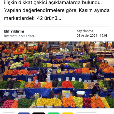
ilişkin dikkat çekici açıklamalarda bulundu.
Bilecik
Yapılan değerlendirmelere göre, Kasım ayında
Bingöl
marketlerdeki 42 ürünü...
Bitlis
Elif Yıldırım
Yayınlanma
01 Aralık 2024 - 19:03
İnternet Haber Editörü
Bolu
Burdur
Bursa
Çanakkale
Çankırı
Çorum
Denizli
Diyarbakır