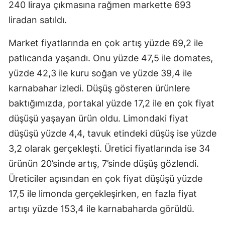
240 liraya çıkmasına rağmen markette 693
Samsun
liradan satıldı.
Siirt
Market fiyatlarında en çok artış yüzde 69,2 ile
patlıcanda yaşandı. Onu yüzde 47,5 ile domates,
Sinop
yüzde 42,3 ile kuru soğan ve yüzde 39,4 ile
Sivas
karnabahar izledi. Düşüş gösteren ürünlere
Tekirdağ
baktığımızda, portakal yüzde 17,2 ile en çok fiyat
düşüşü yaşayan ürün oldu. Limondaki fiyat
Tokat
düşüşü yüzde 4,4, tavuk etindeki düşüş ise yüzde
Trabzon
3,2 olarak gerçekleşti. Üretici fiyatlarında ise 34
Tunceli
ürünün 20’sinde artış, 7’sinde düşüş gözlendi.
Üreticiler açısından en çok fiyat düşüşü yüzde
Şanlıurfa
17,5 ile limonda gerçekleşirken, en fazla fiyat
Uşak
artışı yüzde 153,4 ile karnabaharda görüldü.
Van