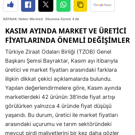
Edirne
KAYNAK: Haber Merkezi
Okunma Süresi: 4 dk
Elazığ
KASIM AYINDA MARKET VE ÜRETICI
Erzincan
FIYATLARINDA ÖNEMLI DEĞIŞIMLER
Erzurum
Türkiye Ziraat Odaları Birliği (TZOB) Genel
Eskişehir
Başkanı Şemsi Bayraktar, Kasım ayı itibarıyla
Gaziantep
üretici ve market fiyatları arasındaki farklara
ilişkin dikkat çekici açıklamalarda bulundu.
Giresun
Yapılan değerlendirmelere göre, Kasım ayında
Gümüşhane
marketlerdeki 42 ürünün 38'inde fiyat artışı
görülürken yalnızca 4 üründe fiyat düşüşü
Hakkari
yaşandı. Bu durum, üretici ile market fiyatları
Hatay
arasındaki uçurumu ve tarım sektöründeki
Isparta
mevcut girdi maliyetlerini bir kez daha gözler