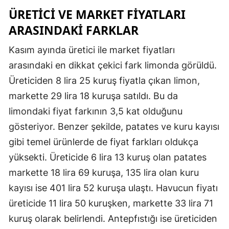
ÜRETICI VE MARKET FIYATLARI
Malatya
ARASINDAKI FARKLAR
Manisa
Kasım ayında üretici ile market fiyatları
Kahramanmaraş
arasındaki en dikkat çekici fark limonda görüldü.
Mardin
Üreticiden 8 lira 25 kuruş fiyatla çıkan limon,
markette 29 lira 18 kuruşa satıldı. Bu da
Muğla
limondaki fiyat farkının 3,5 kat olduğunu
Muş
gösteriyor. Benzer şekilde, patates ve kuru kayısı
gibi temel ürünlerde de fiyat farkları oldukça
Nevşehir
yüksekti. Üreticide 6 lira 13 kuruş olan patates
Niğde
markette 18 lira 69 kuruşa, 135 lira olan kuru
Ordu
kayısı ise 401 lira 52 kuruşa ulaştı. Havucun fiyatı
üreticide 11 lira 50 kuruşken, markette 33 lira 71
Rize
kuruş olarak belirlendi. Antepfıstığı ise üreticiden
Sakarya