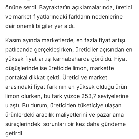
önüne serdi. Bayraktar’ın açıklamalarında, üretici
Mersin
ve market fiyatlarındaki farkların nedenlerine
İstanbul
dair önemli bilgiler yer aldı.
İzmir
Kasım ayında marketlerde, en fazla fiyat artışı
Kars
patlıcanda gerçekleşirken, üreticiler açısından en
yüksek fiyat artışı karnabaharda görüldü. Fiyat
Kastamonu
düşüşlerinde ise üreticide limon, markette
Kayseri
portakal dikkat çekti. Üretici ve market
Kırklareli
arasındaki fiyat farkının en yüksek olduğu ürün
limon olurken, bu fark yüzde 253,7 seviyelerine
Kırşehir
ulaştı. Bu durum, üreticiden tüketiciye ulaşan
Kocaeli
ürünlerdeki aracılık maliyetlerini ve pazarlama
Konya
süreçlerindeki sorunları bir kez daha gündeme
getirdi.
Kütahya