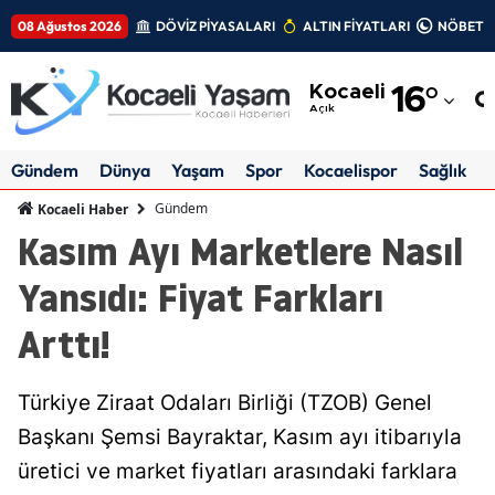
08 Ağustos 2026
DÖVİZ PİYASALARI
ALTIN FİYATLARI
NÖBETÇİ
Adana
Kocaeli
16
°
Adıyaman
Açık
Afyonkarahisar
Gündem
Dünya
Yaşam
Spor
Kocaelispor
Sağlık
Ağrı
Gündem
Kocaeli Haber
Kasım Ayı Marketlere Nasıl
Amasya
Yansıdı: Fiyat Farkları
Ankara
Arttı!
Antalya
Artvin
Türkiye Ziraat Odaları Birliği (TZOB) Genel
Aydın
Başkanı Şemsi Bayraktar, Kasım ayı itibarıyla
üretici ve market fiyatları arasındaki farklara
Balıkesir