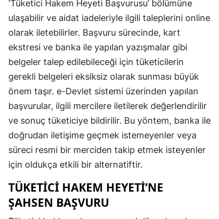
‘Tüketici Hakem Heyeti Başvurusu’ bölümüne
Samsun
ulaşabilir ve aidat iadeleriyle ilgili taleplerini online
olarak iletebilirler. Başvuru sürecinde, kart
Siirt
ekstresi ve banka ile yapılan yazışmalar gibi
Sinop
belgeler talep edilebileceği için tüketicilerin
gerekli belgeleri eksiksiz olarak sunması büyük
Sivas
önem taşır. e-Devlet sistemi üzerinden yapılan
Tekirdağ
başvurular, ilgili mercilere iletilerek değerlendirilir
Tokat
ve sonuç tüketiciye bildirilir. Bu yöntem, banka ile
doğrudan iletişime geçmek istemeyenler veya
Trabzon
süreci resmi bir merciden takip etmek isteyenler
Tunceli
için oldukça etkili bir alternatiftir.
Şanlıurfa
TÜKETICI HAKEM HEYETI’NE
Uşak
ŞAHSEN BAŞVURU
Van