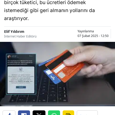
birçok tüketici, bu ücretleri ödemek
Bilecik
istemediği gibi geri almanın yollarını da
Bingöl
araştırıyor.
Bitlis
Elif Yıldırım
Yayınlanma
07 Şubat 2025 - 12:50
İnternet Haber Editörü
Bolu
Burdur
Bursa
Çanakkale
Çankırı
Çorum
Denizli
Diyarbakır