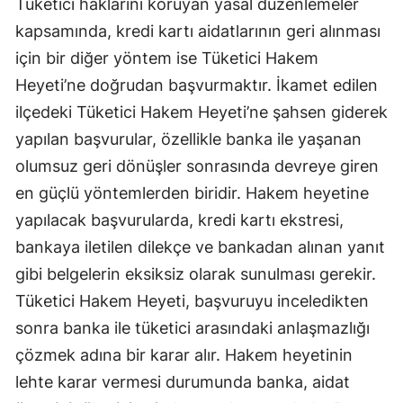
Tüketici haklarını koruyan yasal düzenlemeler
kapsamında, kredi kartı aidatlarının geri alınması
Yozgat
için bir diğer yöntem ise Tüketici Hakem
Zonguldak
Heyeti’ne doğrudan başvurmaktır. İkamet edilen
Aksaray
ilçedeki Tüketici Hakem Heyeti’ne şahsen giderek
yapılan başvurular, özellikle banka ile yaşanan
Bayburt
olumsuz geri dönüşler sonrasında devreye giren
Karaman
en güçlü yöntemlerden biridir. Hakem heyetine
Kırıkkale
yapılacak başvurularda, kredi kartı ekstresi,
bankaya iletilen dilekçe ve bankadan alınan yanıt
Batman
gibi belgelerin eksiksiz olarak sunulması gerekir.
Şırnak
Tüketici Hakem Heyeti, başvuruyu inceledikten
sonra banka ile tüketici arasındaki anlaşmazlığı
Bartın
çözmek adına bir karar alır. Hakem heyetinin
Ardahan
lehte karar vermesi durumunda banka, aidat
Iğdır