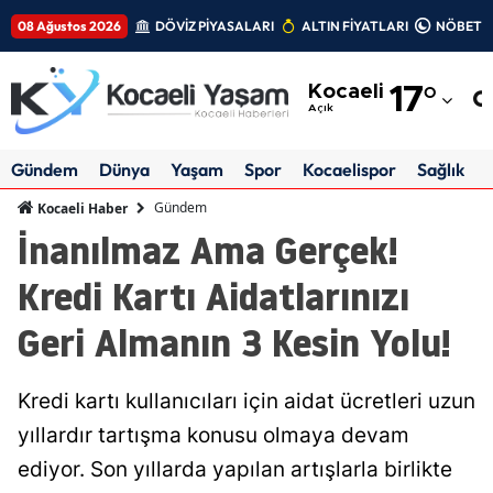
08 Ağustos 2026
DÖVİZ PİYASALARI
ALTIN FİYATLARI
NÖBETÇİ
Adana
Kocaeli
17
°
Adıyaman
Açık
Afyonkarahisar
Gündem
Dünya
Yaşam
Spor
Kocaelispor
Sağlık
Ağrı
Gündem
Kocaeli Haber
İnanılmaz Ama Gerçek!
Amasya
Kredi Kartı Aidatlarınızı
Ankara
Geri Almanın 3 Kesin Yolu!
Antalya
Artvin
Kredi kartı kullanıcıları için aidat ücretleri uzun
Aydın
yıllardır tartışma konusu olmaya devam
ediyor. Son yıllarda yapılan artışlarla birlikte
Balıkesir