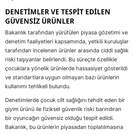
Mersin
DENETIMLER VE TESPIT EDILEN
GÜVENSIZ ÜRÜNLER
İstanbul
Bakanlık tarafından yürütülen piyasa gözetimi ve
İzmir
denetim faaliyetleri kapsamında, yetkili kuruluşlar
Kars
tarafından incelenen ürünler arasında ciddi sağlık
Kastamonu
riski taşıyanlar belirlendi. Bu süreçte özellikle
çocuklara yönelik ürünlerde hassasiyet gösterildi
Kayseri
ve standartlara uygun olmayan bazı ürünlerin
Kırklareli
kullanımı tehlikeli bulundu.
Kırşehir
Denetimlerde çocuk cilt sağlığını tehdit eden bir
Kocaeli
giyim ürünü ile fiziksel güvenlik riski barındıran
bir oyuncağın güvensiz olduğu tespit edildi.
Konya
Bakanlık, bu ürünlerin piyasadan toplatılmasına
Kütahya