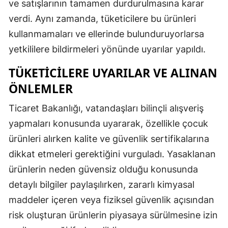
ve satışlarının tamamen durdurulmasına karar
Malatya
verdi. Aynı zamanda, tüketicilere bu ürünleri
kullanmamaları ve ellerinde bulunduruyorlarsa
Manisa
yetkililere bildirmeleri yönünde uyarılar yapıldı.
Kahramanmaraş
TÜKETICILERE UYARILAR VE ALINAN
Mardin
ÖNLEMLER
Muğla
Ticaret Bakanlığı, vatandaşları bilinçli alışveriş
Muş
yapmaları konusunda uyararak, özellikle çocuk
ürünleri alırken kalite ve güvenlik sertifikalarına
Nevşehir
dikkat etmeleri gerektiğini vurguladı. Yasaklanan
Niğde
ürünlerin neden güvensiz olduğu konusunda
Ordu
detaylı bilgiler paylaşılırken, zararlı kimyasal
maddeler içeren veya fiziksel güvenlik açısından
Rize
risk oluşturan ürünlerin piyasaya sürülmesine izin
Sakarya