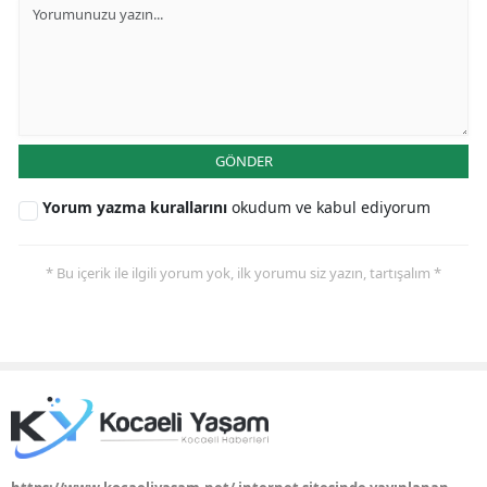
Yozgat
Zonguldak
Aksaray
GÖNDER
Bayburt
Yorum yazma kurallarını
okudum ve kabul ediyorum
Karaman
Kırıkkale
* Bu içerik ile ilgili yorum yok, ilk yorumu siz yazın, tartışalım *
Batman
Şırnak
Bartın
Ardahan
Iğdır