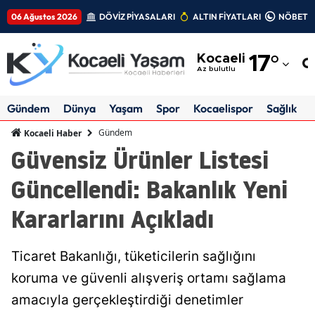
06 Ağustos 2026
DÖVİZ PİYASALARI
ALTIN FİYATLARI
NÖBETÇİ
Adana
Kocaeli
17
°
Adıyaman
Az bulutlu
Afyonkarahisar
Gündem
Dünya
Yaşam
Spor
Kocaelispor
Sağlık
Ağrı
Gündem
Kocaeli Haber
Güvensiz Ürünler Listesi
Amasya
Güncellendi: Bakanlık Yeni
Ankara
Kararlarını Açıkladı
Antalya
Artvin
Ticaret Bakanlığı, tüketicilerin sağlığını
Aydın
koruma ve güvenli alışveriş ortamı sağlama
amacıyla gerçekleştirdiği denetimler
Balıkesir