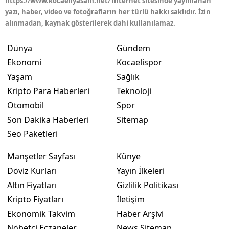
https://www.kocaeliyasam.net/ internet sitesinde yayınlanan
yazı, haber, video ve fotoğrafların her türlü hakkı saklıdır. İzin
Yalova
alınmadan, kaynak gösterilerek dahi kullanılamaz.
Karabük
Dünya
Gündem
Ekonomi
Kocaelispor
Kilis
Yaşam
Sağlık
Osmaniye
Kripto Para Haberleri
Teknoloji
Düzce
Otomobil
Spor
Son Dakika Haberleri
Sitemap
Seo Paketleri
Manşetler Sayfası
Künye
Döviz Kurları
Yayın İlkeleri
Altın Fiyatları
Gizlilik Politikası
Kripto Fiyatları
İletişim
Ekonomik Takvim
Haber Arşivi
Nöbetçi Eczaneler
News Sitemap