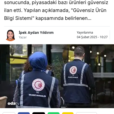
sonucunda, piyasadaki bazı ürünleri güvensiz
Bilecik
ilan etti. Yapılan açıklamada, "Güvensiz Ürün
Bingöl
Bilgi Sistemi" kapsamında belirlenen...
Bitlis
İpek Aydan Yıldırım
Yayınlanma
Bolu
04 Şubat 2025 - 10:27
Yazar
Burdur
Bursa
Çanakkale
Çankırı
Çorum
Denizli
Diyarbakır