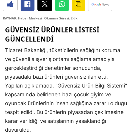
Edirne
KAYNAK: Haber Merkezi
Okunma Süresi: 2 dk
Elazığ
GÜVENSIZ ÜRÜNLER LISTESI
Erzincan
GÜNCELLENDI
Erzurum
Ticaret Bakanlığı, tüketicilerin sağlığını koruma
Eskişehir
ve güvenli alışveriş ortamı sağlama amacıyla
gerçekleştirdiği denetimler sonucunda,
Gaziantep
piyasadaki bazı ürünleri güvensiz ilan etti.
Giresun
Yapılan açıklamada, "Güvensiz Ürün Bilgi Sistemi"
Gümüşhane
kapsamında belirlenen bazı çocuk giyim ve
oyuncak ürünlerinin insan sağlığına zararlı olduğu
Hakkari
tespit edildi. Bu ürünlerin piyasadan çekilmesine
Hatay
karar verildiği ve satışlarının yasaklandığı
Isparta
duyuruldu.