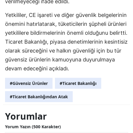
verilmeyeceği ifade edildi.
Samsun
Yetkililer, CE işareti ve diğer güvenlik belgelerinin
Siirt
önemini hatırlatarak, tüketicilerin şüpheli ürünleri
yetkililere bildirmelerinin önemli olduğunu belirtti.
Sinop
Ticaret Bakanlığı, piyasa denetimlerinin kesintisiz
Sivas
olarak süreceğini ve halkın güvenliği için bu tür
Tekirdağ
güvensiz ürünlerin kamuoyuna duyurulmaya
devam edeceğini açıkladı.
Tokat
Trabzon
#Güvensiz Ürünler
#Ticaret Bakanlığı
Tunceli
#Ticaret Bakanlığından Atak
Şanlıurfa
Yorumlar
Uşak
Yorum Yazın (500 Karakter)
Van