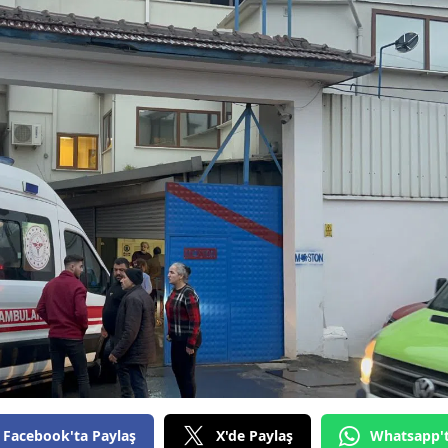
Bilecik
Bingöl
Bitlis
Bolu
Burdur
Bursa
Çanakkale
Çankırı
Çorum
Denizli
Diyarbakır
Facebook'ta Paylaş
X'de Paylaş
Whatsapp'