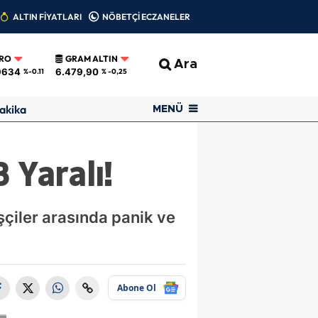
ALTIN FİYATLARI
NÖBETÇİ ECZANELER
RO
GRAM ALTIN
Ara
9634
6.479,90
%-0.11
% -0,25
akika
MENÜ
Yaralı!
çiler arasında panik ve
Abone Ol