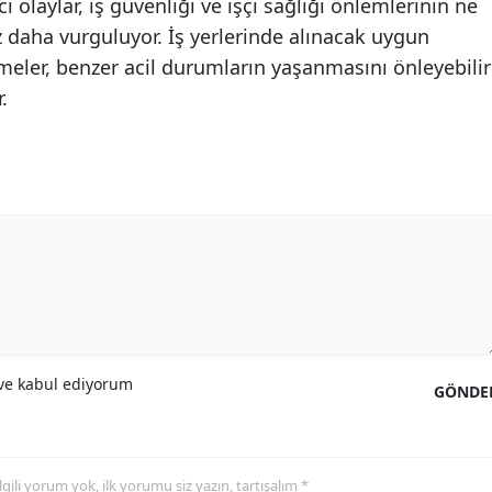
ci olaylar, iş güvenliği ve işçi sağlığı önlemlerinin ne
Malatya
 daha vurguluyor. İş yerlerinde alınacak uygun
eler, benzer acil durumların yaşanmasını önleyebilir
Manisa
.
Kahramanmaraş
Mardin
Muğla
Muş
Nevşehir
Niğde
e kabul ediyorum
GÖNDE
Ordu
Rize
Sakarya
 ilgili yorum yok, ilk yorumu siz yazın, tartışalım *