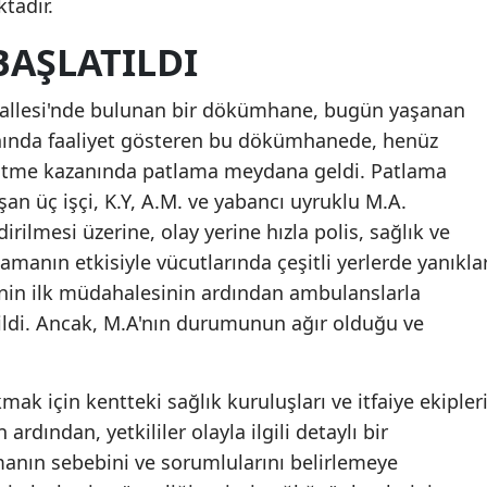
tadır.
Mersin
AŞLATILDI
İstanbul
allesi'nde bulunan bir dökümhane, bugün yaşanan
İzmir
lanında faaliyet gösteren bu dökümhanede, henüz
Kars
ritme kazanında patlama meydana geldi. Patlama
 üç işçi, K.Y, A.M. ve yabancı uyruklu M.A.
Kastamonu
irilmesi üzerine, olay yerine hızla polis, sağlık ve
Kayseri
tlamanın etkisiyle vücutlarında çeşitli yerlerde yanıkla
erinin ilk müdahalesinin ardından ambulanslarla
Kırklareli
ildi. Ancak, M.A'nın durumunun ağır olduğu ve
Kırşehir
Kocaeli
mak için kentteki sağlık kuruluşları ve itfaiye ekipler
 ardından, yetkililer olayla ilgili detaylı bir
Konya
anın sebebini ve sorumlularını belirlemeye
Kütahya