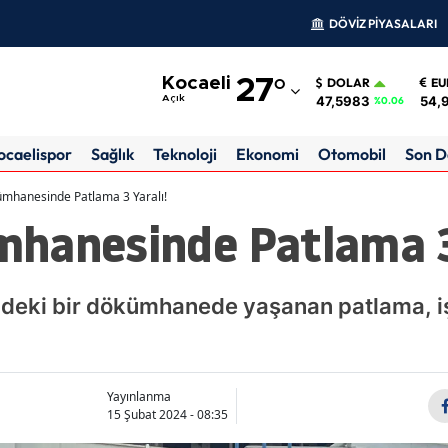
DÖVİZ PİYASALARI
Adana
Kocaeli
27
°
DOLAR
EU
Adıyaman
47,5983
54,
Açık
%0.06
Afyonkarahisar
ocaelispor
Sağlık
Teknoloji
Ekonomi
Otomobil
Son D
Ağrı
mhanesinde Patlama 3 Yaralı!
hanesinde Patlama 3 
Amasya
Ankara
ndeki bir dökümhanede yaşanan patlama, iş
Antalya
Artvin
Aydın
Yayınlanma
15 Şubat 2024 - 08:35
Balıkesir