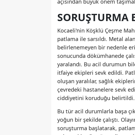
açısından büyük önem taşımak
SORUŞTURMA B
Kocaeli'nin Köşklü Çeşme Mah
patlama ile sarsıldı. Metal a
belirlenemeyen bir nedenle e
sonucunda dökümhanede çalışan
yaralandı. Bu acil durumun bild
itfaiye ekipleri sevk edildi. Pa
oluşan yaralılar, sağlık ekipl
çevredeki hastanelere sevk ed
ciddiyetini koruduğu belirtildi.
Bu tür acil durumlarla başa çık
yoğun bir şekilde çalıştı. Olayın
soruşturma başlatarak, patlam