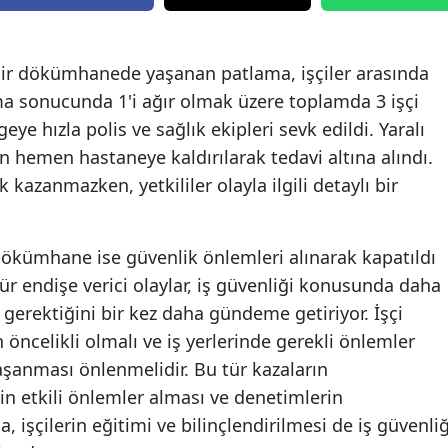
Edirne
Elazığ
 bir dökümhanede yaşanan patlama, işçiler arasında
ma sonucunda 1'i ağır olmak üzere toplamda 3 işçi
Erzincan
ye hızla polis ve sağlık ekipleri sevk edildi. Yaralı
Erzurum
dan hemen hastaneye kaldırılarak tedavi altına alındı.
kazanmazken, yetkililer olayla ilgili detaylı bir
Eskişehir
Gaziantep
ökümhane ise güvenlik önlemleri alınarak kapatıldı
Giresun
ür endişe verici olaylar, iş güvenliği konusunda daha
 gerektiğini bir kez daha gündeme getiriyor. İşçi
Gümüşhane
 öncelikli olmalı ve iş yerlerinde gerekli önlemler
Hakkari
yaşanması önlenmelidir. Bu tür kazaların
Hatay
rin etkili önlemler alması ve denetimlerin
ca, işçilerin eğitimi ve bilinçlendirilmesi de iş güvenliğ
Isparta