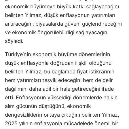
ekonomik büyümeye büyük katkı sağlayacağını
Mersin
belirten Yılmaz, düşük enflasyonun yatırımları
İstanbul
artıracağını, piyasalarda güveni güçlendireceğini
İzmir
ve ekonomik öngörülebilirliği sağlayacağını
söyledi.
Kars
Türkiye’nin ekonomik büyüme dönemlerinin
Kastamonu
düşük enflasyonla doğrudan ilişkili olduğunu
Kayseri
belirten Yılmaz, bu bağlamda fiyat istikrarının
Kırklareli
hem yatırımları teşvik edeceğini hem de gelir
dağılımını daha adil bir hale getireceğini ifade
Kırşehir
etti. Enflasyonun yükseldiği dönemlerde halkın
Kocaeli
alım gücünün düştüğünü, ekonomik
Konya
dengesizliklerin ortaya çıktığını belirten Yılmaz,
2025 yılının enflasyonla mücadelede önemli bir
Kütahya