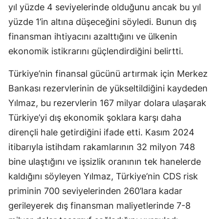
yıl yüzde 4 seviyelerinde olduğunu ancak bu yıl
Samsun
yüzde 1’in altına düşeceğini söyledi. Bunun dış
finansman ihtiyacını azalttığını ve ülkenin
Siirt
ekonomik istikrarını güçlendirdiğini belirtti.
Sinop
Türkiye’nin finansal gücünü artırmak için Merkez
Sivas
Bankası rezervlerinin de yükseltildiğini kaydeden
Tekirdağ
Yılmaz, bu rezervlerin 167 milyar dolara ulaşarak
Tokat
Türkiye’yi dış ekonomik şoklara karşı daha
dirençli hale getirdiğini ifade etti. Kasım 2024
Trabzon
itibarıyla istihdam rakamlarının 32 milyon 748
Tunceli
bine ulaştığını ve işsizlik oranının tek hanelerde
kaldığını söyleyen Yılmaz, Türkiye’nin CDS risk
Şanlıurfa
priminin 700 seviyelerinden 260’lara kadar
Uşak
gerileyerek dış finansman maliyetlerinde 7-8
Van