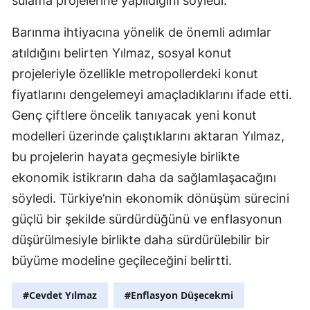
sulama projelerine yapıldığını söyledi.
Yalova
Barınma ihtiyacına yönelik de önemli adımlar
atıldığını belirten Yılmaz, sosyal konut
Karabük
projeleriyle özellikle metropollerdeki konut
Kilis
fiyatlarını dengelemeyi amaçladıklarını ifade etti.
Osmaniye
Genç çiftlere öncelik tanıyacak yeni konut
modelleri üzerinde çalıştıklarını aktaran Yılmaz,
Düzce
bu projelerin hayata geçmesiyle birlikte
ekonomik istikrarın daha da sağlamlaşacağını
söyledi. Türkiye’nin ekonomik dönüşüm sürecini
güçlü bir şekilde sürdürdüğünü ve enflasyonun
düşürülmesiyle birlikte daha sürdürülebilir bir
büyüme modeline geçileceğini belirtti.
#Cevdet Yılmaz
#Enflasyon Düşecekmi