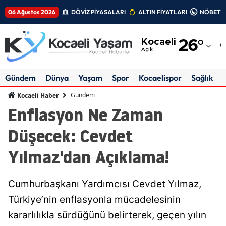
06 Ağustos 2026
DÖVİZ PİYASALARI
ALTIN FİYATLARI
NÖBETÇİ
Adana
Kocaeli
26
°
Adıyaman
Açık
Afyonkarahisar
Gündem
Dünya
Yaşam
Spor
Kocaelispor
Sağlık
Ağrı
Gündem
Kocaeli Haber
Enflasyon Ne Zaman
Amasya
Düşecek: Cevdet
Ankara
Yılmaz'dan Açıklama!
Antalya
Artvin
Cumhurbaşkanı Yardımcısı Cevdet Yılmaz,
Aydın
Türkiye’nin enflasyonla mücadelesinin
kararlılıkla sürdüğünü belirterek, geçen yılın
Balıkesir