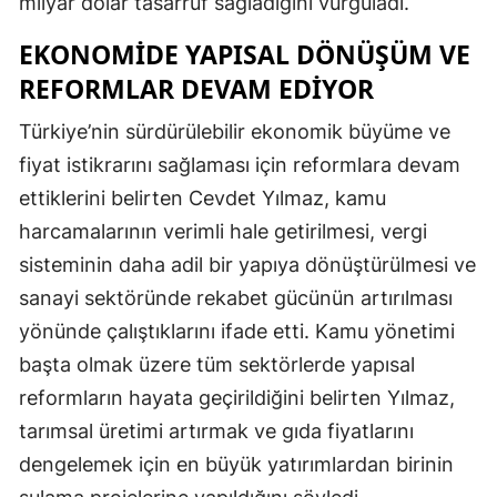
milyar dolar tasarruf sağladığını vurguladı.
Yozgat
EKONOMIDE YAPISAL DÖNÜŞÜM VE
REFORMLAR DEVAM EDIYOR
Zonguldak
Türkiye’nin sürdürülebilir ekonomik büyüme ve
Aksaray
fiyat istikrarını sağlaması için reformlara devam
Bayburt
ettiklerini belirten Cevdet Yılmaz, kamu
Karaman
harcamalarının verimli hale getirilmesi, vergi
sisteminin daha adil bir yapıya dönüştürülmesi ve
Kırıkkale
sanayi sektöründe rekabet gücünün artırılması
Batman
yönünde çalıştıklarını ifade etti. Kamu yönetimi
Şırnak
başta olmak üzere tüm sektörlerde yapısal
reformların hayata geçirildiğini belirten Yılmaz,
Bartın
tarımsal üretimi artırmak ve gıda fiyatlarını
Ardahan
dengelemek için en büyük yatırımlardan birinin
Iğdır