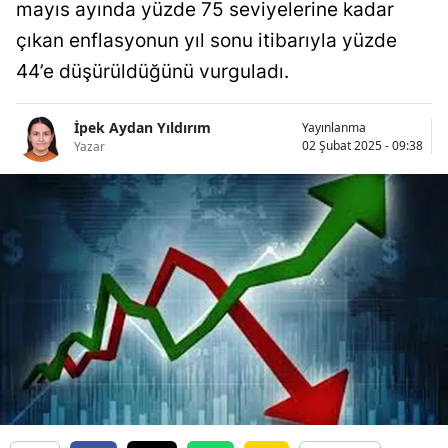
mayıs ayında yüzde 75 seviyelerine kadar
Bilecik
çıkan enflasyonun yıl sonu itibarıyla yüzde
Bingöl
44’e düşürüldüğünü vurguladı.
Bitlis
İpek Aydan Yıldırım
Yayınlanma
Bolu
02 Şubat 2025 - 09:38
Yazar
Burdur
Bursa
Çanakkale
Çankırı
Çorum
Denizli
Diyarbakır