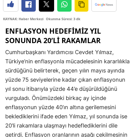
Edirne
KAYNAK: Haber Merkezi
Okunma Süresi: 3 dk
Elazığ
ENFLASYON HEDEFIMIZ YIL
Erzincan
SONUNDA 20’LI RAKAMLAR
Erzurum
Cumhurbaşkanı Yardımcısı Cevdet Yılmaz,
Eskişehir
Türkiye’nin enflasyonla mücadelesinin kararlılıkla
sürdüğünü belirterek, geçen yılın mayıs ayında
Gaziantep
yüzde 75 seviyelerine kadar çıkan enflasyonun
Giresun
yıl sonu itibarıyla yüzde 44’e düşürüldüğünü
Gümüşhane
vurguladı. Önümüzdeki birkaç ay içinde
enflasyonun yüzde 40’ın altına gerilemesini
Hakkari
beklediklerini ifade eden Yılmaz, yıl sonunda ise
Hatay
20’li rakamlara ulaşmayı hedeflediklerini dile
Isparta
getirdi. Enflasyon oranlarının aşağı çekilmesinin