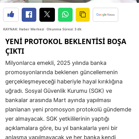
Edirne
Elazığ
KAYNAK: Haber Merkezi
Okunma Süresi: 3 dk
Erzincan
YENI PROTOKOL BEKLENTISI BOŞA
Erzurum
ÇIKTI
Eskişehir
Milyonlarca emekli, 2025 yılında banka
Gaziantep
promosyonlarında beklenen güncellemenin
gerçekleşmeyeceği haberiyle hayal kırıklığına
Giresun
uğradı. Sosyal Güvenlik Kurumu (SGK) ve
Gümüşhane
bankalar arasında Mart ayında yapılması
planlanan yeni promosyon protokolü gündemde
Hakkari
yer almayacak. SGK yetkililerinin yaptığı
Hatay
açıklamalara göre, bu yıl bankalarla yeni bir
Isparta
anlaşma yapılmayacak ve her banka kendi