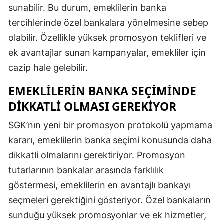
sunabilir. Bu durum, emeklilerin banka
Yozgat
tercihlerinde özel bankalara yönelmesine sebep
olabilir. Özellikle yüksek promosyon teklifleri ve
Zonguldak
ek avantajlar sunan kampanyalar, emekliler için
Aksaray
cazip hale gelebilir.
Bayburt
EMEKLILERIN BANKA SEÇIMINDE
Karaman
DIKKATLI OLMASI GEREKIYOR
Kırıkkale
SGK’nın yeni bir promosyon protokolü yapmama
kararı, emeklilerin banka seçimi konusunda daha
Batman
dikkatli olmalarını gerektiriyor. Promosyon
Şırnak
tutarlarının bankalar arasında farklılık
Bartın
göstermesi, emeklilerin en avantajlı bankayı
seçmeleri gerektiğini gösteriyor. Özel bankaların
Ardahan
sunduğu yüksek promosyonlar ve ek hizmetler,
Iğdır