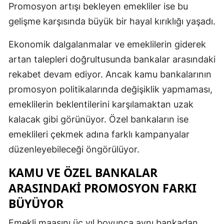
Promosyon artışı bekleyen emekliler ise bu
Malatya
gelişme karşısında büyük bir hayal kırıklığı yaşadı.
Manisa
Ekonomik dalgalanmalar ve emeklilerin giderek
Kahramanmaraş
artan talepleri doğrultusunda bankalar arasındaki
rekabet devam ediyor. Ancak kamu bankalarının
Mardin
promosyon politikalarında değişiklik yapmaması,
Muğla
emeklilerin beklentilerini karşılamaktan uzak
Muş
kalacak gibi görünüyor. Özel bankaların ise
emeklileri çekmek adına farklı kampanyalar
Nevşehir
düzenleyebileceği öngörülüyor.
Niğde
KAMU VE ÖZEL BANKALAR
Ordu
ARASINDAKI PROMOSYON FARKI
Rize
BÜYÜYOR
Sakarya
Emekli maaşını üç yıl boyunca aynı bankadan