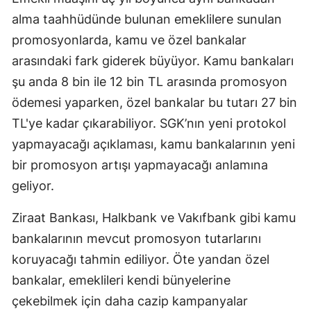
alma taahhüdünde bulunan emeklilere sunulan
Samsun
promosyonlarda, kamu ve özel bankalar
Siirt
arasındaki fark giderek büyüyor. Kamu bankaları
Sinop
şu anda 8 bin ile 12 bin TL arasında promosyon
ödemesi yaparken, özel bankalar bu tutarı 27 bin
Sivas
TL'ye kadar çıkarabiliyor. SGK’nın yeni protokol
Tekirdağ
yapmayacağı açıklaması, kamu bankalarının yeni
bir promosyon artışı yapmayacağı anlamına
Tokat
geliyor.
Trabzon
Ziraat Bankası, Halkbank ve Vakıfbank gibi kamu
Tunceli
bankalarının mevcut promosyon tutarlarını
Şanlıurfa
koruyacağı tahmin ediliyor. Öte yandan özel
bankalar, emeklileri kendi bünyelerine
Uşak
çekebilmek için daha cazip kampanyalar
Van