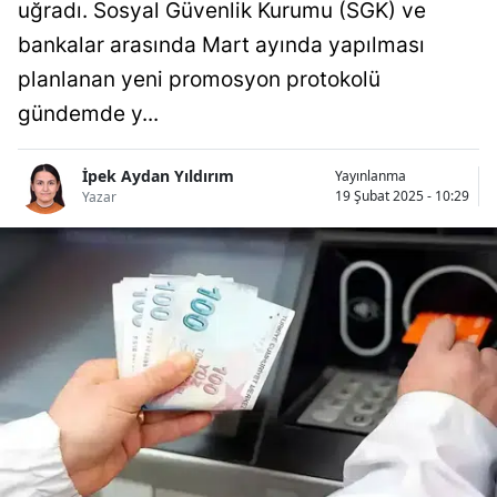
uğradı. Sosyal Güvenlik Kurumu (SGK) ve
Bilecik
bankalar arasında Mart ayında yapılması
Bingöl
planlanan yeni promosyon protokolü
gündemde y...
Bitlis
Bolu
İpek Aydan Yıldırım
Yayınlanma
19 Şubat 2025 - 10:29
Yazar
Burdur
Bursa
Çanakkale
Çankırı
Çorum
Denizli
Diyarbakır