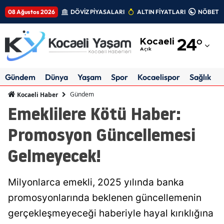
08 Ağustos 2026
DÖVİZ PİYASALARI
ALTIN FİYATLARI
NÖBETÇİ
Adana
Kocaeli
24
°
Adıyaman
Açık
Afyonkarahisar
Gündem
Dünya
Yaşam
Spor
Kocaelispor
Sağlık
Ağrı
Gündem
Kocaeli Haber
Emeklilere Kötü Haber:
Amasya
Promosyon Güncellemesi
Ankara
Gelmeyecek!
Antalya
Artvin
Milyonlarca emekli, 2025 yılında banka
Aydın
promosyonlarında beklenen güncellemenin
gerçekleşmeyeceği haberiyle hayal kırıklığına
Balıkesir