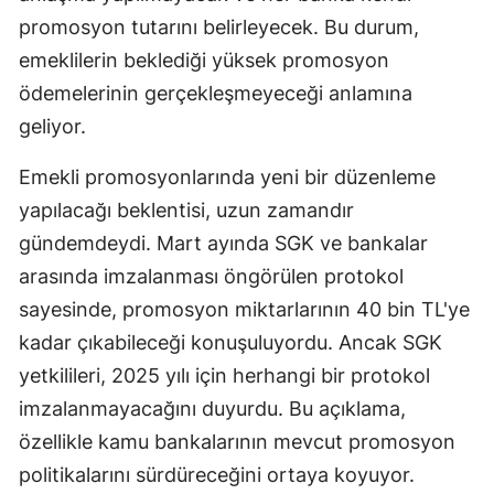
promosyon tutarını belirleyecek. Bu durum,
Mersin
emeklilerin beklediği yüksek promosyon
İstanbul
ödemelerinin gerçekleşmeyeceği anlamına
İzmir
geliyor.
Kars
Emekli promosyonlarında yeni bir düzenleme
yapılacağı beklentisi, uzun zamandır
Kastamonu
gündemdeydi. Mart ayında SGK ve bankalar
Kayseri
arasında imzalanması öngörülen protokol
Kırklareli
sayesinde, promosyon miktarlarının 40 bin TL'ye
kadar çıkabileceği konuşuluyordu. Ancak SGK
Kırşehir
yetkilileri, 2025 yılı için herhangi bir protokol
Kocaeli
imzalanmayacağını duyurdu. Bu açıklama,
Konya
özellikle kamu bankalarının mevcut promosyon
politikalarını sürdüreceğini ortaya koyuyor.
Kütahya