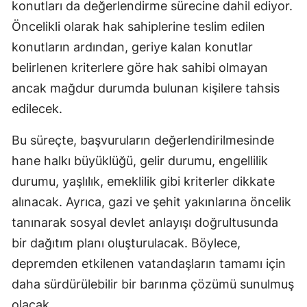
konutları da değerlendirme sürecine dahil ediyor.
Yozgat
Öncelikli olarak hak sahiplerine teslim edilen
konutların ardından, geriye kalan konutlar
Zonguldak
belirlenen kriterlere göre hak sahibi olmayan
Aksaray
ancak mağdur durumda bulunan kişilere tahsis
edilecek.
Bayburt
Karaman
Bu süreçte, başvuruların değerlendirilmesinde
hane halkı büyüklüğü, gelir durumu, engellilik
Kırıkkale
durumu, yaşlılık, emeklilik gibi kriterler dikkate
Batman
alınacak. Ayrıca, gazi ve şehit yakınlarına öncelik
tanınarak sosyal devlet anlayışı doğrultusunda
Şırnak
bir dağıtım planı oluşturulacak. Böylece,
Bartın
depremden etkilenen vatandaşların tamamı için
Ardahan
daha sürdürülebilir bir barınma çözümü sunulmuş
olacak.
Iğdır