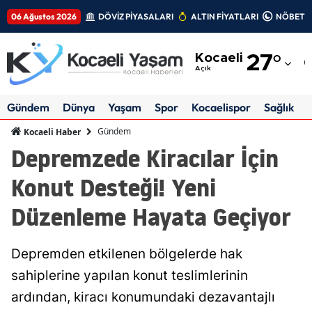
06 Ağustos 2026
DÖVİZ PİYASALARI
ALTIN FİYATLARI
NÖBETÇİ
Adana
Kocaeli
27
°
Adıyaman
Açık
Afyonkarahisar
Gündem
Dünya
Yaşam
Spor
Kocaelispor
Sağlık
Ağrı
Gündem
Kocaeli Haber
Depremzede Kiracılar İçin
Amasya
Konut Desteği! Yeni
Ankara
Düzenleme Hayata Geçiyor
Antalya
Artvin
Depremden etkilenen bölgelerde hak
Aydın
sahiplerine yapılan konut teslimlerinin
ardından, kiracı konumundaki dezavantajlı
Balıkesir