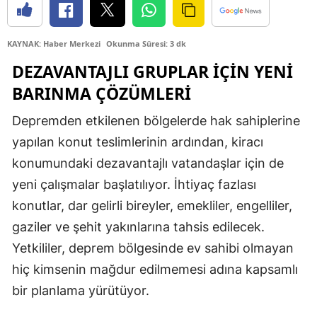
Edirne
KAYNAK: Haber Merkezi
Okunma Süresi: 3 dk
Elazığ
DEZAVANTAJLI GRUPLAR İÇIN YENI
Erzincan
BARINMA ÇÖZÜMLERI
Erzurum
Depremden etkilenen bölgelerde hak sahiplerine
Eskişehir
yapılan konut teslimlerinin ardından, kiracı
konumundaki dezavantajlı vatandaşlar için de
Gaziantep
yeni çalışmalar başlatılıyor. İhtiyaç fazlası
Giresun
konutlar, dar gelirli bireyler, emekliler, engelliler,
Gümüşhane
gaziler ve şehit yakınlarına tahsis edilecek.
Yetkililer, deprem bölgesinde ev sahibi olmayan
Hakkari
hiç kimsenin mağdur edilmemesi adına kapsamlı
Hatay
bir planlama yürütüyor.
Isparta