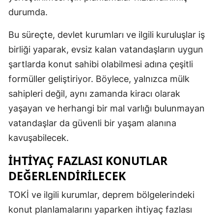
durumda.
Samsun
Bu süreçte, devlet kurumları ve ilgili kuruluşlar iş
Siirt
birliği yaparak, evsiz kalan vatandaşların uygun
Sinop
şartlarda konut sahibi olabilmesi adına çeşitli
Sivas
formüller geliştiriyor. Böylece, yalnızca mülk
sahipleri değil, aynı zamanda kiracı olarak
Tekirdağ
yaşayan ve herhangi bir mal varlığı bulunmayan
Tokat
vatandaşlar da güvenli bir yaşam alanına
kavuşabilecek.
Trabzon
İHTIYAÇ FAZLASI KONUTLAR
Tunceli
DEĞERLENDIRILECEK
Şanlıurfa
TOKİ ve ilgili kurumlar, deprem bölgelerindeki
Uşak
konut planlamalarını yaparken ihtiyaç fazlası
Van