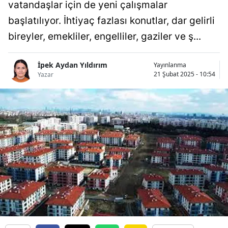
vatandaşlar için de yeni çalışmalar
Bilecik
başlatılıyor. İhtiyaç fazlası konutlar, dar gelirli
Bingöl
bireyler, emekliler, engelliler, gaziler ve ş...
Bitlis
İpek Aydan Yıldırım
Yayınlanma
Bolu
21 Şubat 2025 - 10:54
Yazar
Burdur
Bursa
Çanakkale
Çankırı
Çorum
Denizli
Diyarbakır