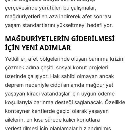
çerçevesinde yürütülen bu çalışmalar,
Malatya
mağduriyetleri en aza indirerek afet sonrası
Manisa
yaşam standartlarını yükseltmeyi hedefliyor.
Kahramanmaraş
MAĞDURIYETLERIN GIDERILMESI
Mardin
İÇIN YENI ADIMLAR
Muğla
Yetkililer, afet bölgelerinde oluşan barınma krizini
çözmek adına çeşitli sosyal konut projeleri
Muş
üzerinde çalışıyor. Hak sahibi olmayan ancak
Nevşehir
deprem nedeniyle ciddi anlamda mağduriyet
Niğde
yaşayan kiracı vatandaşlar için uygun ödeme
koşullarıyla barınma desteği sağlanacak. Özellikle
Ordu
konteyner kentlerde geçici olarak yaşayan
Rize
ailelerin, en kısa sürede kalıcı konutlara
Sakarya
yerleştirilmesi için planlamalar hızlandırılmış