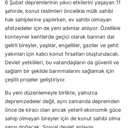
6 Şubat depremlerinin yıkıcı etkilerini yaşayan 11
Mersin
şehirde, konut teslimleri öncelikle mülk sahibi
hak sahiplerine yapılırken, ev sahibi olmayan
İstanbul
afetzedeler için de yeni adımlar atılıyor. Özellikle
İzmir
konteyner kentlerde geçici olarak barınan dar
Kars
gelirli bireyler, yaşlılar, engelliler, gaziler ve şehit
yakınları için kalıcı konut fırsatları oluşturulacak.
Kastamonu
Devlet yetkilileri, bu vatandaşların da güvenli ve
Kayseri
sağlam bir şekilde barınmalarını sağlamak için
Kırklareli
çeşitli projeler geliştiriyor.
Kırşehir
Bu yeni düzenlemeyle birlikte, yalnızca
depremzedeler değil, aynı zamanda depremden
Kocaeli
önce de kiracı olan ancak yeterli ekonomik güce
Konya
sahip olmayan bireyler için de konut sahibi olma
Kütahya
şansı doğacak. Sosyal devlet anlayışı