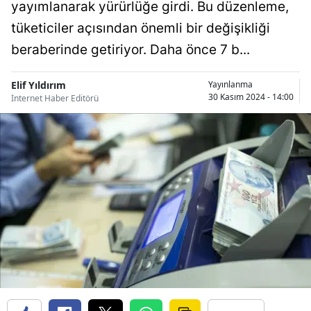
yayımlanarak yürürlüğe girdi. Bu düzenleme,
Bilecik
tüketiciler açısından önemli bir değişikliği
Bingöl
beraberinde getiriyor. Daha önce 7 b...
Bitlis
Elif Yıldırım
Yayınlanma
30 Kasım 2024 - 14:00
İnternet Haber Editörü
Bolu
Burdur
Bursa
Çanakkale
Çankırı
Çorum
Denizli
Diyarbakır