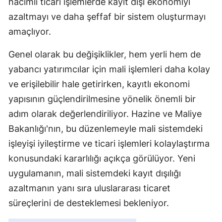
hacimli ticari işlemlerde kayıt dışı ekonomiyi
azaltmayı ve daha şeffaf bir sistem oluşturmayı
Yalova
amaçlıyor.
Karabük
Genel olarak bu değişiklikler, hem yerli hem de
Kilis
yabancı yatırımcılar için mali işlemleri daha kolay
Osmaniye
ve erişilebilir hale getirirken, kayıtlı ekonomi
yapısının güçlendirilmesine yönelik önemli bir
Düzce
adım olarak değerlendiriliyor. Hazine ve Maliye
Bakanlığı'nın, bu düzenlemeyle mali sistemdeki
işleyişi iyileştirme ve ticari işlemleri kolaylaştırma
konusundaki kararlılığı açıkça görülüyor. Yeni
uygulamanın, mali sistemdeki kayıt dışılığı
azaltmanın yanı sıra uluslararası ticaret
süreçlerini de desteklemesi bekleniyor.