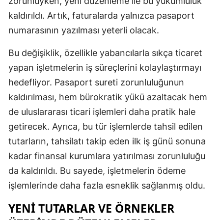
zorunluyken, yeni düzenleme ile bu yükümlülük
kaldırıldı. Artık, faturalarda yalnızca pasaport
Samsun
numarasının yazılması yeterli olacak.
Siirt
Bu değişiklik, özellikle yabancılarla sıkça ticaret
Sinop
yapan işletmelerin iş süreçlerini kolaylaştırmayı
Sivas
hedefliyor. Pasaport sureti zorunluluğunun
kaldırılması, hem bürokratik yükü azaltacak hem
Tekirdağ
de uluslararası ticari işlemleri daha pratik hale
Tokat
getirecek. Ayrıca, bu tür işlemlerde tahsil edilen
Trabzon
tutarların, tahsilatı takip eden ilk iş günü sonuna
kadar finansal kurumlara yatırılması zorunluluğu
Tunceli
da kaldırıldı. Bu sayede, işletmelerin ödeme
Şanlıurfa
işlemlerinde daha fazla esneklik sağlanmış oldu.
Uşak
YENI TUTARLAR VE ÖRNEKLER
Van