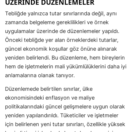
ÜZERINDE DÜZENLEMELER
Yozgat
Tebliğde yalnızca tutar sınırlarında değil, aynı
zamanda belgeleme gereklilikleri ve örnek
Zonguldak
uygulamalar üzerinde de düzenlemeler yapıldı.
Aksaray
Önceki tebliğde yer alan örneklerdeki tutarlar,
Bayburt
güncel ekonomik koşullar göz önüne alınarak
yeniden belirlendi. Bu düzenleme, hem bireylerin
Karaman
hem de işletmelerin mali yükümlülüklerini daha iyi
Kırıkkale
anlamalarına olanak tanıyor.
Batman
Düzenlemede belirtilen sınırlar, ülke
Şırnak
ekonomisindeki enflasyon ve maliye
politikalarındaki güncel gelişmelere uygun olarak
Bartın
yeniden yapılandırıldı. Tüketiciler ve işletmeler
Ardahan
için belirlenen yeni tutar sınırları, özellikle yüksek
Iğdır