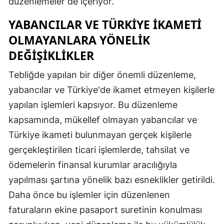
düzenlemeler de içeriyor.
Malatya
YABANCILAR VE TÜRKIYE İKAMETI
Manisa
OLMAYANLARA YÖNELIK
DEĞIŞIKLIKLER
Kahramanmaraş
Tebliğde yapılan bir diğer önemli düzenleme,
Mardin
yabancılar ve Türkiye'de ikamet etmeyen kişilerle
Muğla
yapılan işlemleri kapsıyor. Bu düzenleme
Muş
kapsamında, mükellef olmayan yabancılar ve
Türkiye ikameti bulunmayan gerçek kişilerle
Nevşehir
gerçekleştirilen ticari işlemlerde, tahsilat ve
Niğde
ödemelerin finansal kurumlar aracılığıyla
yapılması şartına yönelik bazı esneklikler getirildi.
Ordu
Daha önce bu işlemler için düzenlenen
Rize
faturaların ekine pasaport suretinin konulması
Sakarya