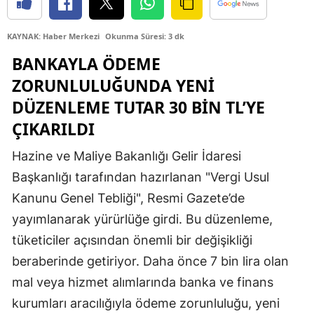
Edirne
KAYNAK: Haber Merkezi
Okunma Süresi: 3 dk
Elazığ
BANKAYLA ÖDEME
Erzincan
ZORUNLULUĞUNDA YENI
DÜZENLEME TUTAR 30 BIN TL’YE
Erzurum
ÇIKARILDI
Eskişehir
Hazine ve Maliye Bakanlığı Gelir İdaresi
Gaziantep
Başkanlığı tarafından hazırlanan "Vergi Usul
Giresun
Kanunu Genel Tebliği", Resmi Gazete’de
yayımlanarak yürürlüğe girdi. Bu düzenleme,
Gümüşhane
tüketiciler açısından önemli bir değişikliği
Hakkari
beraberinde getiriyor. Daha önce 7 bin lira olan
Hatay
mal veya hizmet alımlarında banka ve finans
kurumları aracılığıyla ödeme zorunluluğu, yeni
Isparta