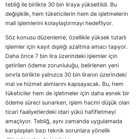
tebliğ ile birlikte 30 bin liraya yükseltildi. Bu
Mersin
değişiklik, hem tüketicilerin hem de işletmelerin
İstanbul
mali işlemlerini kolaylaştırmayı hedefliyor.
İzmir
Söz konusu düzenleme, özellikle yüksek tutarlı
işlemler için kayıt dışılığı azaltma amacı taşıyor.
Kars
Daha önce 7 bin lira üzerindeki işlemler için
Kastamonu
getirilen ödeme zorunluluğu, belirlenen yeni
Kayseri
sınırla birlikte yalnızca 30 bin liranın üzerindeki
mal ve hizmet alımlarını kapsayacak. Bu, hem
Kırklareli
tüketiciler hem de işletmeler için daha esnek bir
Kırşehir
ödeme süreci sunarken, işlem hacmi düşük olan
Kocaeli
ticari faaliyetlerdeki idari yükü hafifletmeyi
amaçlıyor. Tebliğ, aynı zamanda uygulamada
Konya
karşılaşılan bazı teknik sorunlara yönelik
Kütahya