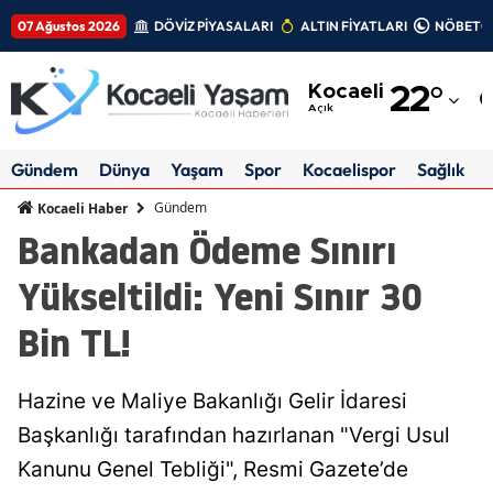
07 Ağustos 2026
DÖVİZ PİYASALARI
ALTIN FİYATLARI
NÖBETÇİ
Adana
Kocaeli
22
°
Adıyaman
Açık
Afyonkarahisar
Gündem
Dünya
Yaşam
Spor
Kocaelispor
Sağlık
Ağrı
Gündem
Kocaeli Haber
Bankadan Ödeme Sınırı
Amasya
Yükseltildi: Yeni Sınır 30
Ankara
Bin TL!
Antalya
Artvin
Hazine ve Maliye Bakanlığı Gelir İdaresi
Aydın
Başkanlığı tarafından hazırlanan "Vergi Usul
Kanunu Genel Tebliği", Resmi Gazete’de
Balıkesir