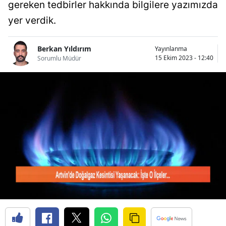
gereken tedbirler hakkında bilgilere yazımızda
Bilecik
yer verdik.
Bingöl
Berkan Yıldırım
Yayınlanma
Bitlis
15 Ekim 2023 - 12:40
Sorumlu Müdür
Bolu
Burdur
Bursa
Çanakkale
Çankırı
Çorum
Denizli
Diyarbakır