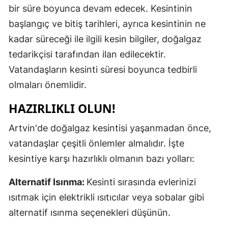
bir süre boyunca devam edecek. Kesintinin
Samsun
başlangıç ve bitiş tarihleri, ayrıca kesintinin ne
Siirt
kadar süreceği ile ilgili kesin bilgiler, doğalgaz
tedarikçisi tarafından ilan edilecektir.
Sinop
Vatandaşların kesinti süresi boyunca tedbirli
Sivas
olmaları önemlidir.
Tekirdağ
HAZIRLIKLI OLUN!
Tokat
Artvin'de doğalgaz kesintisi yaşanmadan önce,
Trabzon
vatandaşlar çeşitli önlemler almalıdır. İşte
kesintiye karşı hazırlıklı olmanın bazı yolları:
Tunceli
Alternatif Isınma:
Kesinti sırasında evlerinizi
Şanlıurfa
ısıtmak için elektrikli ısıtıcılar veya sobalar gibi
Uşak
alternatif ısınma seçenekleri düşünün.
Van