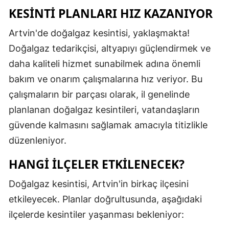
KESINTI PLANLARI HIZ KAZANIYOR
Mersin
Artvin'de doğalgaz kesintisi, yaklaşmakta!
İstanbul
Doğalgaz tedarikçisi, altyapıyı güçlendirmek ve
İzmir
daha kaliteli hizmet sunabilmek adına önemli
Kars
bakım ve onarım çalışmalarına hız veriyor. Bu
çalışmaların bir parçası olarak, il genelinde
Kastamonu
planlanan doğalgaz kesintileri, vatandaşların
Kayseri
güvende kalmasını sağlamak amacıyla titizlikle
düzenleniyor.
Kırklareli
HANGI İLÇELER ETKILENECEK?
Kırşehir
Kocaeli
Doğalgaz kesintisi, Artvin'in birkaç ilçesini
etkileyecek. Planlar doğrultusunda, aşağıdaki
Konya
ilçelerde kesintiler yaşanması bekleniyor:
Kütahya