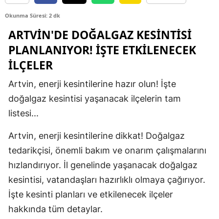
Edirne
Okunma Süresi: 2 dk
ARTVIN'DE DOĞALGAZ KESINTISI
Elazığ
PLANLANIYOR! İŞTE ETKILENECEK
Erzincan
İLÇELER
Erzurum
Artvin, enerji kesintilerine hazır olun! İşte
Eskişehir
doğalgaz kesintisi yaşanacak ilçelerin tam
Gaziantep
listesi...
Giresun
Artvin, enerji kesintilerine dikkat! Doğalgaz
tedarikçisi, önemli bakım ve onarım çalışmalarını
Gümüşhane
hızlandırıyor. İl genelinde yaşanacak doğalgaz
Hakkari
kesintisi, vatandaşları hazırlıklı olmaya çağırıyor.
Hatay
İşte kesinti planları ve etkilenecek ilçeler
hakkında tüm detaylar.
Isparta