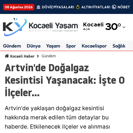
08 Ağustos 2026
DÖVİZ PİYASALARI
ALTIN FİYATLARI
NÖBETÇİ
Adana
Kocaeli
30
°
Adıyaman
Açık
Afyonkarahisar
Gündem
Dünya
Yaşam
Spor
Kocaelispor
Sağlık
Ağrı
Gündem
Kocaeli Haber
Artvin'de Doğalgaz
Amasya
Kesintisi Yaşanacak: İşte O
Ankara
İlçeler...
Antalya
Artvin
Artvin'de yaklaşan doğalgaz kesintisi
Aydın
hakkında merak edilen tüm detaylar bu
haberde. Etkilenecek ilçeler ve alınması
Balıkesir