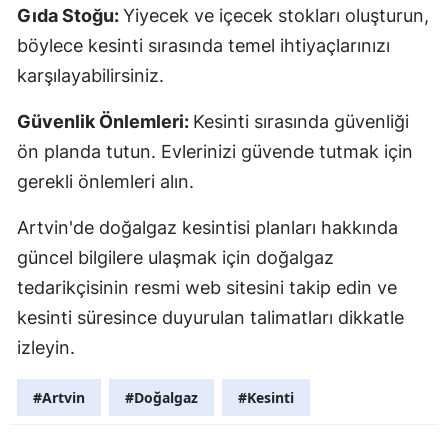
Gıda Stoğu:
Yiyecek ve içecek stokları oluşturun,
Yozgat
böylece kesinti sırasında temel ihtiyaçlarınızı
karşılayabilirsiniz.
Zonguldak
Aksaray
Güvenlik Önlemleri:
Kesinti sırasında güvenliği
ön planda tutun. Evlerinizi güvende tutmak için
Bayburt
gerekli önlemleri alın.
Karaman
Artvin'de doğalgaz kesintisi planları hakkında
Kırıkkale
güncel bilgilere ulaşmak için doğalgaz
Batman
tedarikçisinin resmi web sitesini takip edin ve
kesinti süresince duyurulan talimatları dikkatle
Şırnak
izleyin.
Bartın
#Artvin
#Doğalgaz
#Kesinti
Ardahan
Iğdır