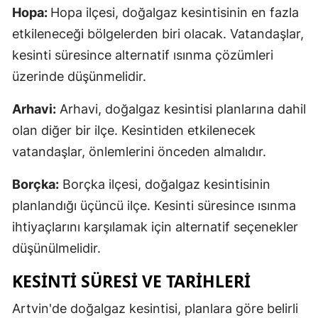
Hopa:
Hopa ilçesi, doğalgaz kesintisinin en fazla
Malatya
etkileneceği bölgelerden biri olacak. Vatandaşlar,
Manisa
kesinti süresince alternatif ısınma çözümleri
üzerinde düşünmelidir.
Kahramanmaraş
Arhavi:
Arhavi, doğalgaz kesintisi planlarına dahil
Mardin
olan diğer bir ilçe. Kesintiden etkilenecek
Muğla
vatandaşlar, önlemlerini önceden almalıdır.
Muş
Borçka:
Borçka ilçesi, doğalgaz kesintisinin
Nevşehir
planlandığı üçüncü ilçe. Kesinti süresince ısınma
Niğde
ihtiyaçlarını karşılamak için alternatif seçenekler
düşünülmelidir.
Ordu
KESINTI SÜRESI VE TARIHLERI
Rize
Artvin'de doğalgaz kesintisi, planlara göre belirli
Sakarya