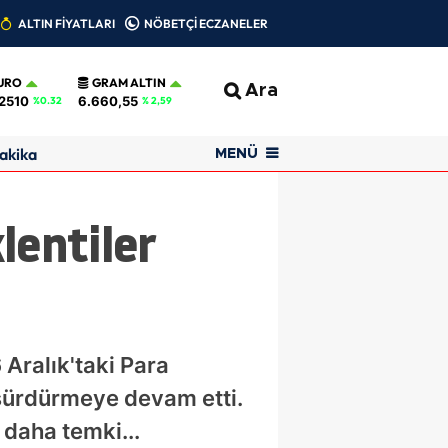
ALTIN FİYATLARI
NÖBETÇİ ECZANELER
URO
GRAM ALTIN
Ara
2510
6.660,55
%0.32
% 2,59
akika
MENÜ
lentiler
Aralık'taki Para
i sürdürmeye devam etti.
 daha temki...