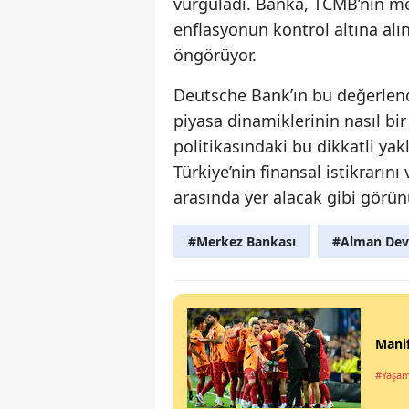
vurguladı. Banka, TCMB’nin mev
enflasyonun kontrol altına al
öngörüyor.
Deutsche Bank’ın bu değerlen
piyasa dinamiklerinin nasıl bir
politikasındaki bu dikkatli ya
Türkiye’nin finansal istikrarın
arasında yer alacak gibi görün
#Merkez Bankası
#Alman Devi
Manif
#Yaşa