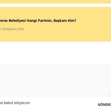
Yalova
Karabük
res Belediyesi Hangi Partinin, Başkanı Kim?
m
/ 04 Ağustos 2026
Kilis
Osmaniye
Düzce
e kabul ediyorum
GÖNDE