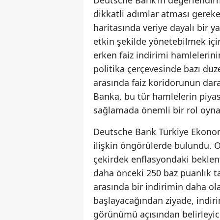
Deutsche Bank’ın değerlendir
dikkatli adımlar atması gereke
haritasında veriye dayalı bir 
etkin şekilde yönetebilmek için
erken faiz indirimi hamlelerin
politika çerçevesinde bazı dü
arasında faiz koridorunun dara
Banka, bu tür hamlelerin piyas
sağlamada önemli bir rol oynay
Deutsche Bank Türkiye Ekonomi
ilişkin öngörülerde bulundu. O
çekirdek enflasyondaki beklen
daha önceki 250 baz puanlık ta
arasında bir indirimin daha ola
başlayacağından ziyade, indir
görünümü açısından belirleyici