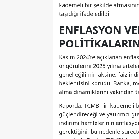
kademeli bir şekilde atmasın
taşıdığı ifade edildi.
ENFLASYON VER
POLITIKALARIN
Kasım 2024’te açıklanan enflas
öngörülerini 2025 yılına ert
genel eğilimin aksine, faiz in
beklentisini korudu. Banka, m
alma dinamiklerini yakından tak
Raporda, TCMB'nin kademeli b
güçlendireceği ve yatırımcı güv
indirimi hamlelerinin enflasyo
gerektiğini, bu nedenle süreç