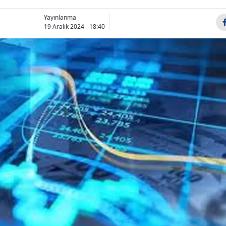
Bilecik
Yayınlanma
19 Aralık 2024 - 18:40
Bingöl
Bitlis
Bolu
Burdur
Bursa
Çanakkale
Çankırı
Çorum
Denizli
Diyarbakır