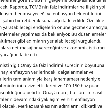
melerine göre TCMB'nin gevşeme politikasında daha
cek. Raporda, TCMB'nin faiz indirimlerine ilişkin yol
Malatya
yaklaşım benimseyeceği ve enflasyon beklentilerini
Manisa
 şahin bir rehberlik sunacağı ifade edildi. Özellikle
in yaratabileceği endişelerin önüne geçmek amacıyla,
Kahramanmaraş
zenlemeler yapılması da bekleniyor. Bu düzenlemeler
Mardin
ltılması gibi adımların yer alabileceği vurgulandı.
alara net mesajlar vereceğini ve ekonomik istikrarı
Muğla
acağını ifade etti.
Muş
sti Yiğit Onay da faiz indirimi sürecinin boyutuna
Nevşehir
nay, enflasyon verilerindeki dalgalanmalar ve
Niğde
tilerin tam anlamıyla karşılanamaması nedeniyle
hminlerini revize ettiklerini ve 100-150 baz puan
Ordu
sı olduğunu belirtti. Onay’a göre, bu sürecin nasıl
Rize
imlerin devamındaki yaklaşım ve hız, enflasyon
 olacak. Merkez Bankası'nın adımlarını dikkatli ve
Sakarya