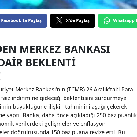
Edirne
Elazığ
Facebook'ta Paylaş
X'de Paylaş
Whatsapp'
Erzincan
EN MERKEZ BANKASI
Erzurum
Eskişehir
DAIR BEKLENTI
Gaziantep
I
Giresun
iyet Merkez Bankası'nın (TCMB) 26 Aralık'taki Para
Gümüşhane
a faiz indirimine gideceği beklentisini sürdürmeye
rimin büyüklüğüne ilişkin tahminini aşağı çekerek
Hakkari
me yaptı. Banka, daha önce açıkladığı 250 baz puanlık
Hatay
nomik verilerdeki gelişmeler ve enflasyon
ler doğrultusunda 150 baz puana revize etti. Bu
Isparta