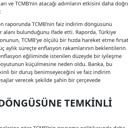
arı ve TCMB’nin atacağı adımların etkisini daha doğr
Mersin
.
İstanbul
on raporunda TCMB’nin faiz indirim döngüsünü
İzmir
 alanı bulunduğunu ifade etti. Raporda, Türkiye
onunun, TCMB'ye ölçülü bir hızda hareket etme fırsat
Kars
üç aylık süreçte enflasyon rakamlarının beklentilerin
Kastamonu
nflasyon eğiliminde istenilen düzeyde bir iyileşme
 boyutunun küçülmesine neden oldu. Banka, bu
Kayseri
nli bir duruş benimseyeceğini ve faiz indirim
Kırklareli
sajlar verecek şekilde şahin bir çerçevede
Kırşehir
I DÖNGÜSÜNE TEMKINLI
Kocaeli
Konya
Kütahya