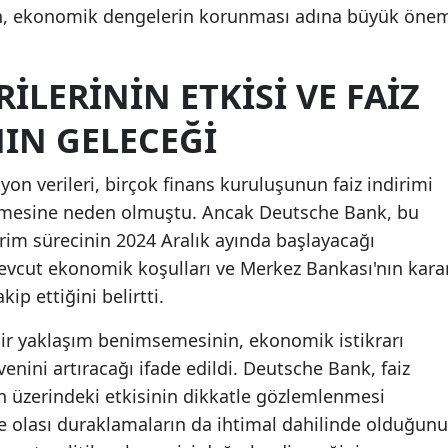
ın, ekonomik dengelerin korunması adına büyük öne
Samsun
Siirt
ILERININ ETKISI VE FAIZ
Sinop
IN GELECEĞI
Sivas
yon verileri, birçok finans kuruluşunun faiz indirimi
Tekirdağ
elemesine neden olmuştu. Ancak Deutsche Bank, bu
dirim sürecinin 2024 Aralık ayında başlayacağı
Tokat
evcut ekonomik koşulları ve Merkez Bankası'nın kara
Trabzon
ip ettiğini belirtti.
Tunceli
ir yaklaşım benimsemesinin, ekonomik istikrarı
Şanlıurfa
enini artıracağı ifade edildi. Deutsche Bank, faiz
n üzerindeki etkisinin dikkatle gözlemlenmesi
Uşak
te olası duraklamaların da ihtimal dahilinde olduğunu
Van