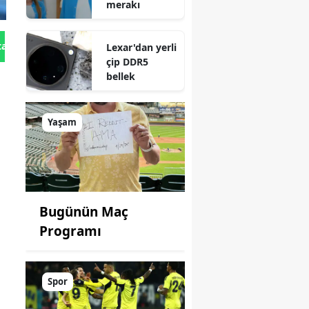
merakı
tan Gönder
Lexar'dan yerli
çip DDR5
bellek
Yaşam
Bugünün Maç
Programı
Spor