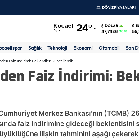
DÖVİZ PİYASALARI
Adana
Kocaeli
24
°
DOLAR
E
Adıyaman
47,7436
55,
Açık
%0.18
Afyonkarahisar
ocaelispor
Sağlık
Teknoloji
Ekonomi
Otomobil
Son D
Ağrı
den Faiz İndirimi: Beklentiler Güncellendi!
en Faiz İndirimi: Bek
Amasya
Ankara
Antalya
Artvin
Cumhuriyet Merkez Bankası'nın (TCMB) 26 
Aydın
ısında faiz indirimine gideceği beklentisin
üyüklüğüne ilişkin tahminini aşağı çekerek
Balıkesir