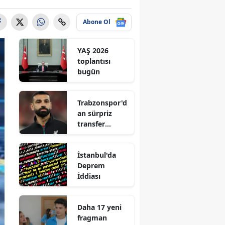
Abone Ol
YAŞ 2026
toplantısı
bugün
Trabzonspor'd
an sürpriz
transfer
hamlesi
İstanbul'da
Deprem
İddiası
Daha 17 yeni
fragman