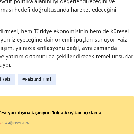
cut politika alanını iyi değerlendireceğini ve
ınması hedefi doğrultusunda hareket edeceğini
Yozgat
Zonguldak
dirmesi, hem Türkiye ekonomisinin hem de küresel
Aksaray
 yön izleyeceğine dair önemli ipuçları sunuyor. Faiz
klaşım, yalnızca enflasyonu değil, aynı zamanda
Bayburt
ı ve yatırım ortamını da şekillendirecek temel unsurlar
Karaman
üyor.
Kırıkkale
 Faiz
#Faiz İndirimi
Batman
Şırnak
Bartın
est yurt dışına taşınıyor: Tolga Akış'tan açıklama
Ardahan
m
/ 04 Ağustos 2026
Iğdır