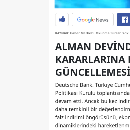
KAYNAK: Haber Merkezi
Okunma Süresi: 3 dk
ALMAN DEVIND
KARARLARINA 
GÜNCELLEMES
Deutsche Bank, Türkiye Cumhur
Politikası Kurulu toplantısınd
devam etti. Ancak bu kez indi
daha temkinli bir değerlendir
faiz indirimi öngörüsünü, eko
dinamiklerindeki hareketlenme