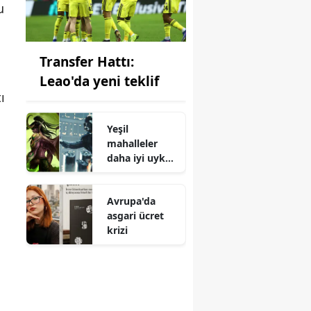
u
Transfer Hattı:
Leao'da yeni teklif
ı
Yeşil
mahalleler
daha iyi uyku
sağlıyor
Avrupa'da
asgari ücret
krizi