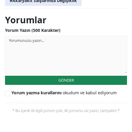
#Akaryakıt Saışlarında Değişiklik
Yalova
Yorumlar
Karabük
Yorum Yazın (500 Karakter)
Kilis
Osmaniye
Düzce
GÖNDER
Yorum yazma kurallarını
okudum ve kabul ediyorum
* Bu içerik ile ilgili yorum yok, ilk yorumu siz yazın, tartışalım *