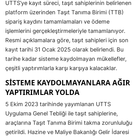
UTTS’ye kayıt süreci, taşıt sahiplerinin belirlenen
Mersin
platform üzerinden Taşıt Tanıma Birimi (TTB)
sipariş kaydını tamamlamaları ve ödeme
İstanbul
işlemlerini gerçekleştirmeleriyle tamamlanıyor.
İzmir
Resmi açıklamalara göre, taşıt sahipleri için son
Kars
kayıt tarihi 31 Ocak 2025 olarak belirlendi. Bu
tarihe kadar sisteme kaydolmayan mükellefler,
Kastamonu
çeşitli yaptırımlarla karşı karşıya kalacaklar.
Kayseri
SISTEME KAYDOLMAYANLARA AĞIR
Kırklareli
YAPTIRIMLAR YOLDA
Kırşehir
5 Ekim 2023 tarihinde yayımlanan UTTS
Kocaeli
Uygulama Genel Tebliği ile taşıt sahiplerine,
araçlarına Taşıt Tanıma Birimi takma zorunluluğu
Konya
getirildi. Hazine ve Maliye Bakanlığı Gelir İdaresi
Kütahya