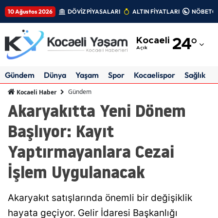
10 Ağustos 2026
DÖVİZ PİYASALARI
ALTIN FİYATLARI
NÖBETÇİ
Adana
Kocaeli
24
°
Adıyaman
Açık
Afyonkarahisar
Gündem
Dünya
Yaşam
Spor
Kocaelispor
Sağlık
Ağrı
Gündem
Kocaeli Haber
Akaryakıtta Yeni Dönem
Amasya
Başlıyor: Kayıt
Ankara
Yaptırmayanlara Cezai
Antalya
İşlem Uygulanacak
Artvin
Aydın
Akaryakıt satışlarında önemli bir değişiklik
Balıkesir
hayata geçiyor. Gelir İdaresi Başkanlığı