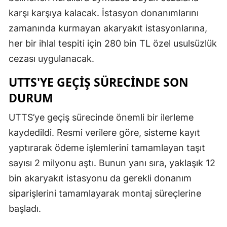
karşı karşıya kalacak. İstasyon donanımlarını
Samsun
zamanında kurmayan akaryakıt istasyonlarına,
Siirt
her bir ihlal tespiti için 280 bin TL özel usulsüzlük
cezası uygulanacak.
Sinop
UTTS'YE GEÇIŞ SÜRECINDE SON
Sivas
DURUM
Tekirdağ
UTTS’ye geçiş sürecinde önemli bir ilerleme
Tokat
kaydedildi. Resmi verilere göre, sisteme kayıt
Trabzon
yaptırarak ödeme işlemlerini tamamlayan taşıt
sayısı 2 milyonu aştı. Bunun yanı sıra, yaklaşık 12
Tunceli
bin akaryakıt istasyonu da gerekli donanım
Şanlıurfa
siparişlerini tamamlayarak montaj süreçlerine
Uşak
başladı.
Van