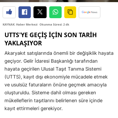
Edirne
Elazığ
KAYNAK: Haber Merkezi
Okunma Süresi: 2 dk
Erzincan
UTTS'YE GEÇIŞ İÇIN SON TARIH
Erzurum
YAKLAŞIYOR
Eskişehir
Akaryakıt satışlarında önemli bir değişiklik hayata
Gaziantep
geçiyor. Gelir İdaresi Başkanlığı tarafından
hayata geçirilen Ulusal Taşıt Tanıma Sistemi
Giresun
(UTTS), kayıt dışı ekonomiyle mücadele etmek
Gümüşhane
ve usulsüz faturaların önüne geçmek amacıyla
oluşturuldu. Sisteme dahil olması gereken
Hakkari
mükelleflerin taşıtlarını belirlenen süre içinde
Hatay
kayıt ettirmeleri gerekiyor.
Isparta