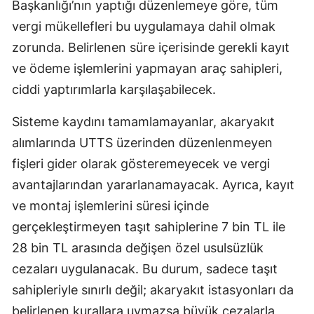
Başkanlığı’nın yaptığı düzenlemeye göre, tüm
Malatya
vergi mükellefleri bu uygulamaya dahil olmak
zorunda. Belirlenen süre içerisinde gerekli kayıt
Manisa
ve ödeme işlemlerini yapmayan araç sahipleri,
Kahramanmaraş
ciddi yaptırımlarla karşılaşabilecek.
Mardin
Sisteme kaydını tamamlamayanlar, akaryakıt
Muğla
alımlarında UTTS üzerinden düzenlenmeyen
fişleri gider olarak gösteremeyecek ve vergi
Muş
avantajlarından yararlanamayacak. Ayrıca, kayıt
Nevşehir
ve montaj işlemlerini süresi içinde
Niğde
gerçekleştirmeyen taşıt sahiplerine 7 bin TL ile
28 bin TL arasında değişen özel usulsüzlük
Ordu
cezaları uygulanacak. Bu durum, sadece taşıt
Rize
sahipleriyle sınırlı değil; akaryakıt istasyonları da
Sakarya
belirlenen kurallara uymazsa büyük cezalarla