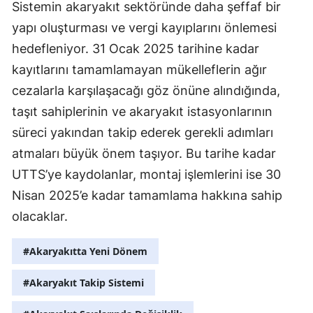
Sistemin akaryakıt sektöründe daha şeffaf bir
Yozgat
yapı oluşturması ve vergi kayıplarını önlemesi
hedefleniyor. 31 Ocak 2025 tarihine kadar
Zonguldak
kayıtlarını tamamlamayan mükelleflerin ağır
Aksaray
cezalarla karşılaşacağı göz önüne alındığında,
taşıt sahiplerinin ve akaryakıt istasyonlarının
Bayburt
süreci yakından takip ederek gerekli adımları
Karaman
atmaları büyük önem taşıyor. Bu tarihe kadar
Kırıkkale
UTTS’ye kaydolanlar, montaj işlemlerini ise 30
Nisan 2025’e kadar tamamlama hakkına sahip
Batman
olacaklar.
Şırnak
#Akaryakıtta Yeni Dönem
Bartın
#Akaryakıt Takip Sistemi
Ardahan
Iğdır