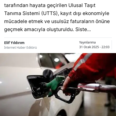
tarafından hayata geçirilen Ulusal Taşıt
Bilecik
Tanıma Sistemi (UTTS), kayıt dışı ekonomiyle
Bingöl
mücadele etmek ve usulsüz faturaların önüne
Bitlis
geçmek amacıyla oluşturuldu. Siste...
Bolu
Elif Yıldırım
Yayınlanma
31 Ocak 2025 - 22:03
İnternet Haber Editörü
Burdur
Bursa
Çanakkale
Çankırı
Çorum
Denizli
Diyarbakır