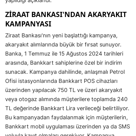
yapıldığı açıklandı.
Mersin
ZIRAAT BANKASI'NDAN AKARYAKIT
İstanbul
KAMPANYASI
İzmir
Ziraat Bankası'nın yeni başlattığı kampanya,
akaryakıt alımlarında büyük bir fırsat sunuyor.
Kars
Banka, 1 Temmuz ile 15 Ağustos 2024 tarihleri
Kastamonu
arasında, Bankkart sahiplerine özel bir indirim
Kayseri
sunacak. Kampanya dahilinde, anlaşmalı Petrol
Ofisi istasyonlarında Bankkart POS cihazları
Kırklareli
üzerinden yapılacak 750 TL ve üzeri akaryakıt
Kırşehir
veya otogaz alımında müşterilere toplamda 240
TL değerinde Bankkart Lira verileceği belirtiliyor.
Kocaeli
Bu kampanyadan faydalanmak için müşterilerin,
Konya
Bankkart mobil uygulaması üzerinden ya da SMS
Kütahya
yoluyla kayıt olmaları gerekiyor. Kampanya