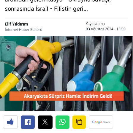
Bilecik
sonrasında İsrail - Filistin geri...
Bingöl
Elif Yıldırım
Yayınlanma
03 Ağustos 2024 - 13:00
İnternet Haber Editörü
Bitlis
Bolu
Burdur
Bursa
Çanakkale
Çankırı
Çorum
Denizli
Diyarbakır