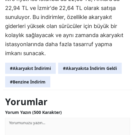
22,94 TL ve İzmir'de 22,64 TL olarak satışa
Samsun
sunuluyor. Bu indirimler, özellikle akaryakıt
Siirt
giderleri yüksek olan sürücüler için büyük bir
kolaylık sağlayacak ve aynı zamanda akaryakıt
Sinop
istasyonlarında daha fazla tasarruf yapma
Sivas
imkanı sunacak.
Tekirdağ
#Akaryakıt İndirimi
#Akaryakıta İndirim Geldi
Tokat
#Benzine İndirim
Trabzon
Tunceli
Yorumlar
Şanlıurfa
Yorum Yazın (500 Karakter)
Uşak
Van