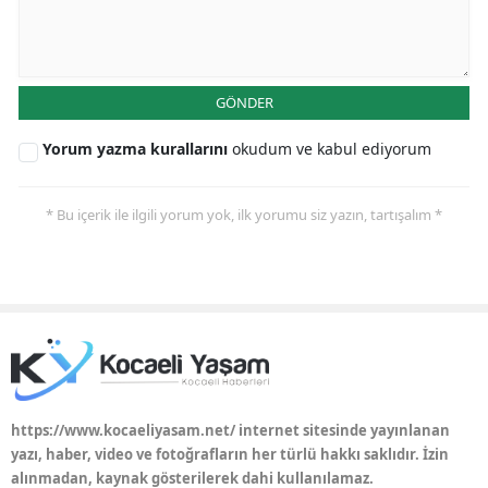
Yozgat
Zonguldak
GÖNDER
Aksaray
Yorum yazma kurallarını
okudum ve kabul ediyorum
Bayburt
* Bu içerik ile ilgili yorum yok, ilk yorumu siz yazın, tartışalım *
Karaman
Kırıkkale
Batman
Şırnak
Bartın
https://www.kocaeliyasam.net/ internet sitesinde yayınlanan
Ardahan
yazı, haber, video ve fotoğrafların her türlü hakkı saklıdır. İzin
alınmadan, kaynak gösterilerek dahi kullanılamaz.
Iğdır