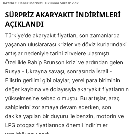
KAYNAK: Haber Merkezi
Okunma Süresi: 2 dk
Edirne
SÜRPRIZ AKARYAKIT İNDIRIMLERI
Elazığ
AÇIKLANDI
Erzincan
Türkiye'de akaryakıt fiyatları, son zamanlarda
yaşanan uluslararası krizler ve döviz kurlarındaki
Erzurum
artışlar nedeniyle tarihi zirvelere ulaşmıştı.
Eskişehir
Özellikle Rahip Brunson krizi ve ardından gelen
Gaziantep
Rusya - Ukrayna savaşı, sonrasında İsrail -
Filistin gerilimi gibi olaylar, yerel para biriminin
Giresun
değer kaybına ve dolayısıyla akaryakıt fiyatlarının
Gümüşhane
yükselmesine sebep olmuştu. Bu artışlar, araç
Hakkari
sahiplerini zorlamaya devam ederken, son
dakika yapılan bir duyuru ile benzin, motorin ve
Hatay
LPG otogaz fiyatlarında önemli indirimler
Isparta