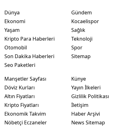
Dünya
Gündem
Yalova
Ekonomi
Kocaelispor
Karabük
Yaşam
Sağlık
Kilis
Kripto Para Haberleri
Teknoloji
Otomobil
Spor
Osmaniye
Son Dakika Haberleri
Sitemap
Düzce
Seo Paketleri
Manşetler Sayfası
Künye
Döviz Kurları
Yayın İlkeleri
Altın Fiyatları
Gizlilik Politikası
Kripto Fiyatları
İletişim
Ekonomik Takvim
Haber Arşivi
Nöbetçi Eczaneler
News Sitemap