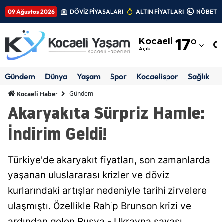
09 Ağustos 2026
DÖVİZ PİYASALARI
ALTIN FİYATLARI
NÖBETÇİ
Adana
Kocaeli
17
°
Adıyaman
Açık
Afyonkarahisar
Gündem
Dünya
Yaşam
Spor
Kocaelispor
Sağlık
Ağrı
Gündem
Kocaeli Haber
Akaryakıta Sürpriz Hamle:
Amasya
İndirim Geldi!
Ankara
Antalya
Türkiye'de akaryakıt fiyatları, son zamanlarda
Artvin
yaşanan uluslararası krizler ve döviz
kurlarındaki artışlar nedeniyle tarihi zirvelere
Aydın
ulaşmıştı. Özellikle Rahip Brunson krizi ve
Balıkesir
ardından gelen Rusya - Ukrayna savaşı,