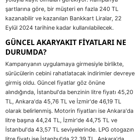
şartlarına göre, bir müşteri en fazla 240 TL
Malatya
kazanabilir ve kazanılan Bankkart Liralar, 22
Manisa
Eylül 2024 tarihine kadar kullanılabilecek.
Kahramanmaraş
GÜNCEL AKARYAKIT FIYATLARI NE
Mardin
DURUMDA?
Muğla
Kampanyanın uygulamaya girmesiyle birlikte,
sürücülerin cebini rahatlatacak indirimler devreye
Muş
girmiş oldu. Güncel fiyatlar göz önüne
Nevşehir
alındığında, İstanbul'da benzinin litre fiyatı 45,20
Niğde
TL, Ankara'da 45,76 TL ve İzmir'de 46,19 TL
olarak belirlenmiş. Motorin fiyatları ise Ankara'da
Ordu
litre başına 44,24 TL, İzmir'de 44,75 TL ve
Rize
İstanbul'da 43,57 TL seviyelerinde. LPG otogazın
Sakarya
litre fiyatı ise İstanbul'da 22,39 TL, Ankara'da