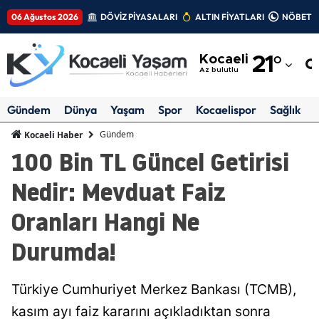
06 Ağustos 2026
DÖVİZ PİYASALARI
ALTIN FİYATLARI
NÖBETÇİ
Adana
Kocaeli
21
°
Adıyaman
Az bulutlu
Afyonkarahisar
Gündem
Dünya
Yaşam
Spor
Kocaelispor
Sağlık
Ağrı
Gündem
Kocaeli Haber
100 Bin TL Güncel Getirisi
Amasya
Nedir: Mevduat Faiz
Ankara
Oranları Hangi Ne
Antalya
Durumda!
Artvin
Aydın
Türkiye Cumhuriyet Merkez Bankası (TCMB),
Balıkesir
kasım ayı faiz kararını açıkladıktan sonra