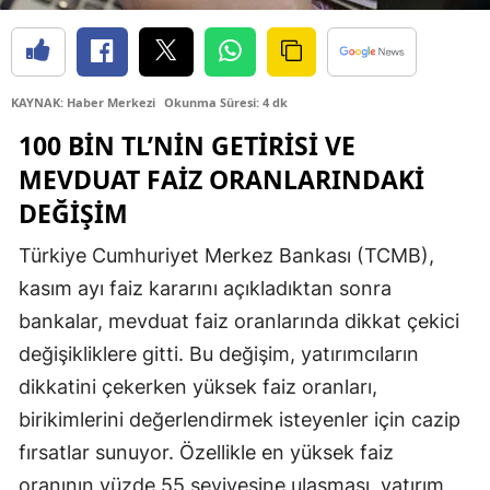
Edirne
Elazığ
KAYNAK: Haber Merkezi
Okunma Süresi: 4 dk
Erzincan
100 BIN TL’NIN GETIRISI VE
Erzurum
MEVDUAT FAIZ ORANLARINDAKI
DEĞIŞIM
Eskişehir
Gaziantep
Türkiye Cumhuriyet Merkez Bankası (TCMB),
kasım ayı faiz kararını açıkladıktan sonra
Giresun
bankalar, mevduat faiz oranlarında dikkat çekici
Gümüşhane
değişikliklere gitti. Bu değişim, yatırımcıların
dikkatini çekerken yüksek faiz oranları,
Hakkari
birikimlerini değerlendirmek isteyenler için cazip
Hatay
fırsatlar sunuyor. Özellikle en yüksek faiz
Isparta
oranının yüzde 55 seviyesine ulaşması, yatırım