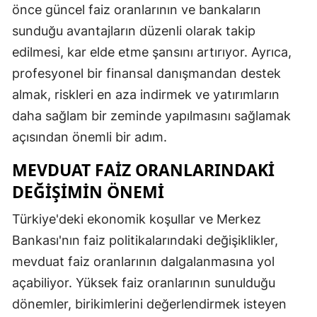
önce güncel faiz oranlarının ve bankaların
Yalova
sunduğu avantajların düzenli olarak takip
edilmesi, kar elde etme şansını artırıyor. Ayrıca,
Karabük
profesyonel bir finansal danışmandan destek
Kilis
almak, riskleri en aza indirmek ve yatırımların
daha sağlam bir zeminde yapılmasını sağlamak
Osmaniye
açısından önemli bir adım.
Düzce
MEVDUAT FAIZ ORANLARINDAKI
DEĞIŞIMIN ÖNEMI
Türkiye'deki ekonomik koşullar ve Merkez
Bankası'nın faiz politikalarındaki değişiklikler,
mevduat faiz oranlarının dalgalanmasına yol
açabiliyor. Yüksek faiz oranlarının sunulduğu
dönemler, birikimlerini değerlendirmek isteyen