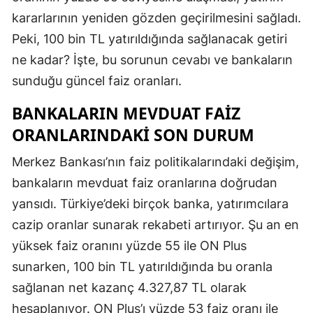
kararlarının yeniden gözden geçirilmesini sağladı.
Mersin
Peki, 100 bin TL yatırıldığında sağlanacak getiri
İstanbul
ne kadar? İşte, bu sorunun cevabı ve bankaların
İzmir
sunduğu güncel faiz oranları.
Kars
BANKALARIN MEVDUAT FAIZ
ORANLARINDAKI SON DURUM
Kastamonu
Merkez Bankası’nın faiz politikalarındaki değişim,
Kayseri
bankaların mevduat faiz oranlarına doğrudan
Kırklareli
yansıdı. Türkiye’deki birçok banka, yatırımcılara
Kırşehir
cazip oranlar sunarak rekabeti artırıyor. Şu an en
yüksek faiz oranını yüzde 55 ile ON Plus
Kocaeli
sunarken, 100 bin TL yatırıldığında bu oranla
Konya
sağlanan net kazanç 4.327,87 TL olarak
Kütahya
hesaplanıyor. ON Plus’ı yüzde 53 faiz oranı ile