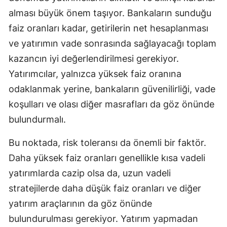
alması büyük önem taşıyor. Bankaların sunduğu
Yozgat
faiz oranları kadar, getirilerin net hesaplanması
Zonguldak
ve yatırımın vade sonrasında sağlayacağı toplam
kazancın iyi değerlendirilmesi gerekiyor.
Aksaray
Yatırımcılar, yalnızca yüksek faiz oranına
Bayburt
odaklanmak yerine, bankaların güvenilirliği, vade
Karaman
koşulları ve olası diğer masrafları da göz önünde
bulundurmalı.
Kırıkkale
Bu noktada, risk toleransı da önemli bir faktör.
Batman
Daha yüksek faiz oranları genellikle kısa vadeli
Şırnak
yatırımlarda cazip olsa da, uzun vadeli
Bartın
stratejilerde daha düşük faiz oranları ve diğer
yatırım araçlarının da göz önünde
Ardahan
bulundurulması gerekiyor. Yatırım yapmadan
Iğdır