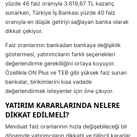
yüzde 46 faiz oranıyla 3.619,67 TL kazanç
Samsun
sunarken, Türkiye İş Bankası yüzde 40 faiz
oranıyla en düşük getiriyi sağlayan banka olarak
Siirt
dikkat çekiyor.
Sinop
Faiz oranlarının bankadan bankaya değişiklik
Sivas
göstermesi, yatırımcıların farklı seçenekleri
Tekirdağ
değerlendirme gerekliliğini ortaya koyuyor.
Özellikle ON Plus ve TEB gibi yüksek faiz sunan
Tokat
bankalar, birikimlerini kısa vadede
Trabzon
değerlendirmek isteyenler için öne çıkıyor.
Tunceli
YATIRIM KARARLARINDA NELERE
Şanlıurfa
DIKKAT EDILMELI?
Uşak
Mevduat faiz oranlarının hızla değişebileceği bir
dönemde yatırımcıların dikkatli ve bilinçli kararlar
Van