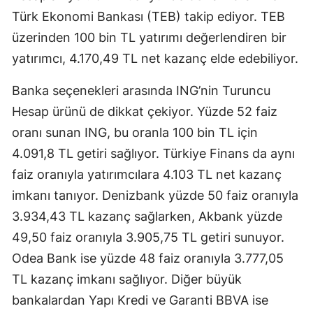
Türk Ekonomi Bankası (TEB) takip ediyor. TEB
Malatya
üzerinden 100 bin TL yatırımı değerlendiren bir
Manisa
yatırımcı, 4.170,49 TL net kazanç elde edebiliyor.
Kahramanmaraş
Banka seçenekleri arasında ING’nin Turuncu
Mardin
Hesap ürünü de dikkat çekiyor. Yüzde 52 faiz
oranı sunan ING, bu oranla 100 bin TL için
Muğla
4.091,8 TL getiri sağlıyor. Türkiye Finans da aynı
Muş
faiz oranıyla yatırımcılara 4.103 TL net kazanç
Nevşehir
imkanı tanıyor. Denizbank yüzde 50 faiz oranıyla
3.934,43 TL kazanç sağlarken, Akbank yüzde
Niğde
49,50 faiz oranıyla 3.905,75 TL getiri sunuyor.
Ordu
Odea Bank ise yüzde 48 faiz oranıyla 3.777,05
TL kazanç imkanı sağlıyor. Diğer büyük
Rize
bankalardan Yapı Kredi ve Garanti BBVA ise
Sakarya