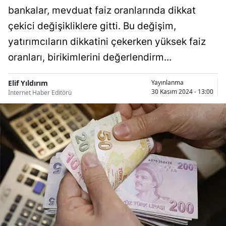
bankalar, mevduat faiz oranlarında dikkat
Bilecik
çekici değişikliklere gitti. Bu değişim,
Bingöl
yatırımcıların dikkatini çekerken yüksek faiz
Bitlis
oranları, birikimlerini değerlendirm...
Bolu
Elif Yıldırım
Yayınlanma
30 Kasım 2024 - 13:00
İnternet Haber Editörü
Burdur
Bursa
Çanakkale
Çankırı
Çorum
Denizli
Diyarbakır