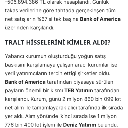
-506.894.386 TL olarak hesaplandı. Günlük
takas verilerine göre tahtada gerçekleşen tüm
Yozgat
net satışların %67'si tek başına
Bank of America
Zonguldak
üzerinden karşılandı.
Aksaray
TRALT HISSELERINI KIMLER ALDI?
Bayburt
Yabancı kurumun oluşturduğu yoğun satış
Karaman
baskısını karşılamaya çalışan aracı kurumlar ise
Kırıkkale
yerli yatırımcıların tercih ettiği şirketler oldu.
Batman
Bank of America
tarafından piyasaya sürülen
payların önemli bir kısmı
TEB Yatırım
tarafından
Şırnak
karşılandı. Kurum, günü 2 milyon 860 bin 099 lot
Bartın
net alım ile tamamlayarak alıcı tarafında ilk sırada
yer aldı. Alım yönünde ikinci sırada ise 1 milyon
Ardahan
776 bin 400 lot işlem ile
Deniz Yatırım
bulundu.
Iğdır