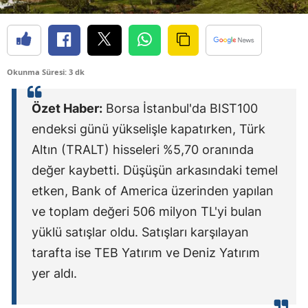
Edirne
Elazığ
Okunma Süresi: 3 dk
Erzincan
Erzurum
Özet Haber:
Borsa İstanbul'da BIST100
endeksi günü yükselişle kapatırken, Türk
Eskişehir
Altın (TRALT) hisseleri %5,70 oranında
Gaziantep
değer kaybetti. Düşüşün arkasındaki temel
Giresun
etken, Bank of America üzerinden yapılan
ve toplam değeri 506 milyon TL'yi bulan
Gümüşhane
yüklü satışlar oldu. Satışları karşılayan
Hakkari
tarafta ise TEB Yatırım ve Deniz Yatırım
Hatay
yer aldı.
Isparta