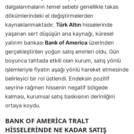
dalgalanmaların temel sebebi genellikle takas
Malatya
dökümlerindeki el değiştirmelerden
Manisa
kaynaklanmaktadır.
Türk Altın
hisselerinde
yaşanan sert düşüşün ana kaynağı, küresel
Kahramanmaraş
yatırım bankası
Bank of America
üzerinden
Mardin
gerçekleştirilen yoğun satış emirleri oldu. Gün
Muğla
boyunca tahtada etkili olan kurum, satış yönlü
işlemleriyle fiyatın aşağı yönlü hareket etmesinde
Muş
belirleyici bir rol üstlendi. Endeksin pozitif
Nevşehir
seyrine rağmen hissenin negatif bölgede
Niğde
kalması, kurumsal satış baskısının derinliğini
ortaya koydu.
Ordu
BANK OF AMERICA TRALT
Rize
HISSELERINDE NE KADAR SATIŞ
Sakarya