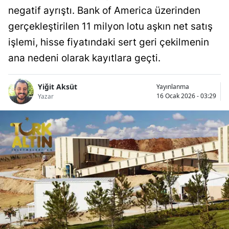
negatif ayrıştı. Bank of America üzerinden
Bilecik
gerçekleştirilen 11 milyon lotu aşkın net satış
Bingöl
işlemi, hisse fiyatındaki sert geri çekilmenin
Bitlis
ana nedeni olarak kayıtlara geçti.
Bolu
Yiğit Aksüt
Yayınlanma
Burdur
16 Ocak 2026 - 03:29
Yazar
Bursa
Çanakkale
Çankırı
Çorum
Denizli
Diyarbakır