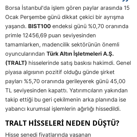
Borsa İstanbul'da işlem gören paylar arasında 15
Mersin
Ocak Perşembe günü dikkat çekici bir ayrışma
İstanbul
yaşandı.
BIST100
endeksi günü %0,70 oranında
İzmir
primle 12456,69 puan seviyesinden
tamamlarken, madencilik sektörünün önemli
Kars
oyuncularından
Türk Altın İşletmeleri A.Ş.
Kastamonu
(TRALT)
hisselerinde satış baskısı hakimdi. Genel
Kayseri
piyasa algısının pozitif olduğu günde şirket
payları %5,70 oranında gerileyerek günü 45,00
Kırklareli
TL seviyesinden kapattı. Yatırımcıların yakından
Kırşehir
takip ettiği bu geri çekilmenin arka planında ise
yabancı kurumsal işlemlerin ağırlığı hissedildi.
Kocaeli
TRALT HISSELERI NEDEN DÜŞTÜ?
Konya
Kütahya
Hisse senedi fiyatlarında yaşanan