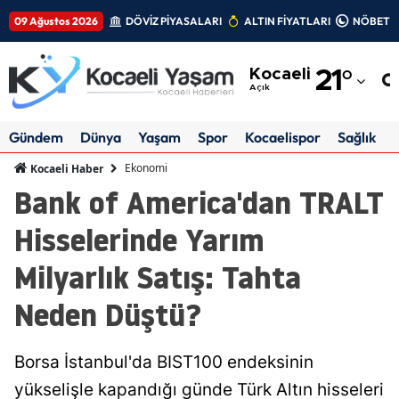
09 Ağustos 2026
DÖVİZ PİYASALARI
ALTIN FİYATLARI
NÖBETÇİ
Adana
Kocaeli
21
°
Adıyaman
Açık
Afyonkarahisar
Gündem
Dünya
Yaşam
Spor
Kocaelispor
Sağlık
Ağrı
Ekonomi
Kocaeli Haber
Bank of America'dan TRALT
Amasya
Hisselerinde Yarım
Ankara
Milyarlık Satış: Tahta
Antalya
Neden Düştü?
Artvin
Aydın
Borsa İstanbul'da BIST100 endeksinin
Balıkesir
yükselişle kapandığı günde Türk Altın hisseleri