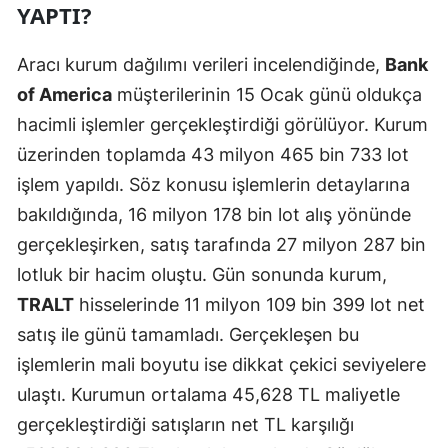
YAPTI?
Samsun
Aracı kurum dağılımı verileri incelendiğinde,
Bank
Siirt
of America
müşterilerinin 15 Ocak günü oldukça
Sinop
hacimli işlemler gerçekleştirdiği görülüyor. Kurum
üzerinden toplamda 43 milyon 465 bin 733 lot
Sivas
işlem yapıldı. Söz konusu işlemlerin detaylarına
Tekirdağ
bakıldığında, 16 milyon 178 bin lot alış yönünde
Tokat
gerçekleşirken, satış tarafında 27 milyon 287 bin
lotluk bir hacim oluştu. Gün sonunda kurum,
Trabzon
TRALT
hisselerinde 11 milyon 109 bin 399 lot net
Tunceli
satış ile günü tamamladı. Gerçekleşen bu
Şanlıurfa
işlemlerin mali boyutu ise dikkat çekici seviyelere
ulaştı. Kurumun ortalama 45,628 TL maliyetle
Uşak
gerçekleştirdiği satışların net TL karşılığı
Van