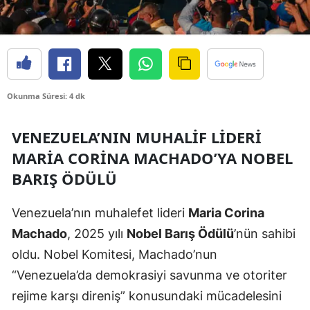
Edirne
Elazığ
Erzincan
Okunma Süresi: 4 dk
Erzurum
Eskişehir
VENEZUELA’NIN MUHALIF LIDERI
MARIA CORINA MACHADO’YA NOBEL
Gaziantep
BARIŞ ÖDÜLÜ
Giresun
Venezuela’nın muhalefet lideri
Maria Corina
Gümüşhane
Machado
, 2025 yılı
Nobel Barış Ödülü
’nün sahibi
Hakkari
oldu. Nobel Komitesi, Machado’nun
Hatay
“Venezuela’da demokrasiyi savunma ve otoriter
rejime karşı direniş” konusundaki mücadelesini
Isparta