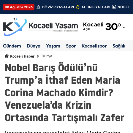
08 Ağustos 2026
DÖVİZ PİYASALARI
ALTIN FİYATLARI
NÖBETÇİ
Adana
Kocaeli
30
°
Adıyaman
Açık
Afyonkarahisar
Gündem
Dünya
Yaşam
Spor
Kocaelispor
Sağlık
Ağrı
Dünya
Kocaeli Haber
Nobel Barış Ödülü’nü
Amasya
Trump’a İthaf Eden Maria
Ankara
Corina Machado Kimdir?
Antalya
Venezuela’da Krizin
Artvin
Ortasında Tartışmalı Zafer
Aydın
Balıkesir