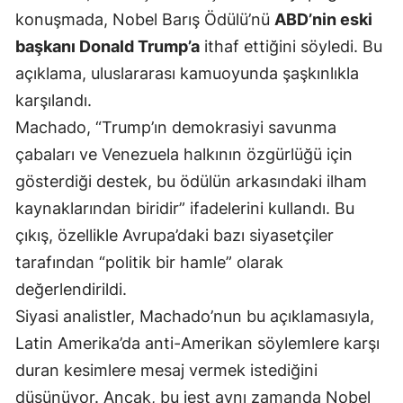
konuşmada, Nobel Barış Ödülü’nü
ABD’nin eski
Malatya
başkanı Donald Trump’a
ithaf ettiğini söyledi. Bu
Manisa
açıklama, uluslararası kamuoyunda şaşkınlıkla
karşılandı.
Kahramanmaraş
Machado, “Trump’ın demokrasiyi savunma
Mardin
çabaları ve Venezuela halkının özgürlüğü için
Muğla
gösterdiği destek, bu ödülün arkasındaki ilham
kaynaklarından biridir” ifadelerini kullandı. Bu
Muş
çıkış, özellikle Avrupa’daki bazı siyasetçiler
Nevşehir
tarafından “politik bir hamle” olarak
Niğde
değerlendirildi.
Siyasi analistler, Machado’nun bu açıklamasıyla,
Ordu
Latin Amerika’da anti-Amerikan söylemlere karşı
Rize
duran kesimlere mesaj vermek istediğini
Sakarya
düşünüyor. Ancak, bu jest aynı zamanda Nobel