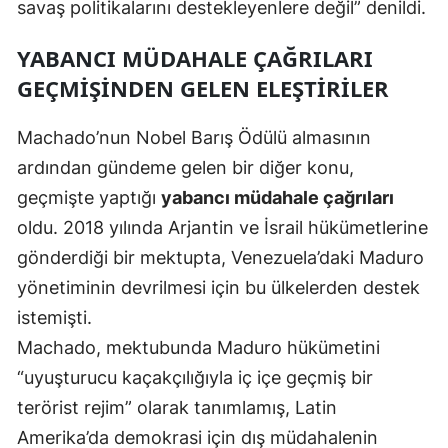
savaş politikalarını destekleyenlere değil” denildi.
Yalova
YABANCI MÜDAHALE ÇAĞRILARI
Karabük
GEÇMIŞINDEN GELEN ELEŞTIRILER
Kilis
Machado’nun Nobel Barış Ödülü almasının
Osmaniye
ardından gündeme gelen bir diğer konu,
geçmişte yaptığı
yabancı müdahale çağrıları
Düzce
oldu. 2018 yılında Arjantin ve İsrail hükümetlerine
gönderdiği bir mektupta, Venezuela’daki Maduro
yönetiminin devrilmesi için bu ülkelerden destek
istemişti.
Machado, mektubunda Maduro hükümetini
“uyuşturucu kaçakçılığıyla iç içe geçmiş bir
terörist rejim” olarak tanımlamış, Latin
Amerika’da demokrasi için dış müdahalenin