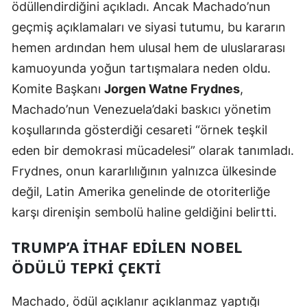
ödüllendirdiğini açıkladı. Ancak Machado’nun
Mersin
geçmiş açıklamaları ve siyasi tutumu, bu kararın
İstanbul
hemen ardından hem ulusal hem de uluslararası
kamuoyunda yoğun tartışmalara neden oldu.
İzmir
Komite Başkanı
Jorgen Watne Frydnes
,
Kars
Machado’nun Venezuela’daki baskıcı yönetim
koşullarında gösterdiği cesareti “örnek teşkil
Kastamonu
eden bir demokrasi mücadelesi” olarak tanımladı.
Kayseri
Frydnes, onun kararlılığının yalnızca ülkesinde
Kırklareli
değil, Latin Amerika genelinde de otoriterliğe
karşı direnişin sembolü haline geldiğini belirtti.
Kırşehir
TRUMP’A İTHAF EDILEN NOBEL
Kocaeli
ÖDÜLÜ TEPKI ÇEKTI
Konya
Kütahya
Machado, ödül açıklanır açıklanmaz yaptığı