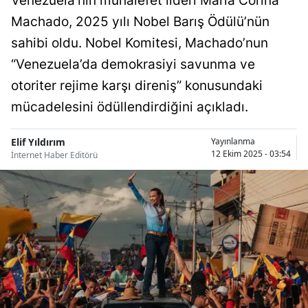
Venezuela’nın muhalefet lideri Maria Corina
Bilecik
Machado, 2025 yılı Nobel Barış Ödülü’nün
sahibi oldu. Nobel Komitesi, Machado’nun
Bingöl
“Venezuela’da demokrasiyi savunma ve
Bitlis
otoriter rejime karşı direniş” konusundaki
Bolu
mücadelesini ödüllendirdiğini açıkladı.
Burdur
Elif Yıldırım
Yayınlanma
12 Ekim 2025 - 03:54
İnternet Haber Editörü
Bursa
Çanakkale
Çankırı
Çorum
Denizli
Diyarbakır