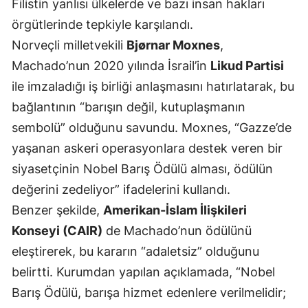
Filistin yanlısı ülkelerde ve bazı insan hakları
örgütlerinde tepkiyle karşılandı.
Yozgat
Norveçli milletvekili
Bjørnar Moxnes
,
Zonguldak
Machado’nun 2020 yılında İsrail’in
Likud Partisi
Aksaray
ile imzaladığı iş birliği anlaşmasını hatırlatarak, bu
bağlantının “barışın değil, kutuplaşmanın
Bayburt
sembolü” olduğunu savundu. Moxnes, “Gazze’de
Karaman
yaşanan askeri operasyonlara destek veren bir
Kırıkkale
siyasetçinin Nobel Barış Ödülü alması, ödülün
değerini zedeliyor” ifadelerini kullandı.
Batman
Benzer şekilde,
Amerikan-İslam İlişkileri
Şırnak
Konseyi (CAIR)
de Machado’nun ödülünü
Bartın
eleştirerek, bu kararın “adaletsiz” olduğunu
belirtti. Kurumdan yapılan açıklamada, “Nobel
Ardahan
Barış Ödülü, barışa hizmet edenlere verilmelidir;
Iğdır