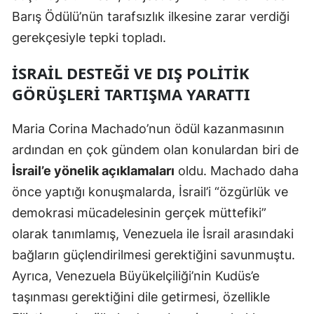
Barış Ödülü’nün tarafsızlık ilkesine zarar verdiği
Samsun
gerekçesiyle tepki topladı.
Siirt
İSRAIL DESTEĞI VE DIŞ POLITIK
Sinop
GÖRÜŞLERI TARTIŞMA YARATTI
Sivas
Maria Corina Machado’nun ödül kazanmasının
Tekirdağ
ardından en çok gündem olan konulardan biri de
Tokat
İsrail’e yönelik açıklamaları
oldu. Machado daha
önce yaptığı konuşmalarda, İsrail’i “özgürlük ve
Trabzon
demokrasi mücadelesinin gerçek müttefiki”
Tunceli
olarak tanımlamış, Venezuela ile İsrail arasındaki
Şanlıurfa
bağların güçlendirilmesi gerektiğini savunmuştu.
Ayrıca, Venezuela Büyükelçiliği’nin Kudüs’e
Uşak
taşınması gerektiğini dile getirmesi, özellikle
Van