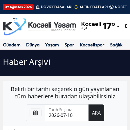
09 Ağustos 2026
DÖVİZ PİYASALARI
ALTIN FİYATLARI
NÖBETÇİ
Adana
Kocaeli
17
°
Adıyaman
Açık
Afyonkarahisar
Gündem
Dünya
Yaşam
Spor
Kocaelispor
Sağlık
Ağrı
Haber Arşivi
Amasya
Ankara
Belirli bir tarihi seçerek o gün yayınlanan
Antalya
tüm haberlere buradan ulaşabilirsiniz
Artvin
Tarih Seçiniz
ARA
Aydın
Balıkesir