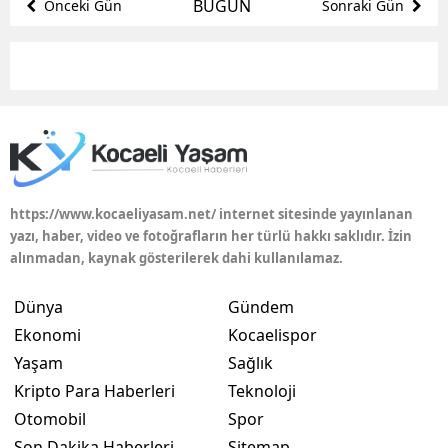
BUGÜN
Önceki Gün
Sonraki Gün
Bilecik
Bingöl
Bitlis
Bolu
Burdur
https://www.kocaeliyasam.net/ internet sitesinde yayınlanan
Bursa
yazı, haber, video ve fotoğrafların her türlü hakkı saklıdır. İzin
alınmadan, kaynak gösterilerek dahi kullanılamaz.
Çanakkale
Dünya
Gündem
Çankırı
Ekonomi
Kocaelispor
Çorum
Yaşam
Sağlık
Kripto Para Haberleri
Teknoloji
Denizli
Otomobil
Spor
Diyarbakır
Son Dakika Haberleri
Sitemap